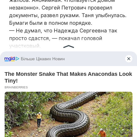
жалоба. Анонимная. «Пользуется домом
незаконно». Сергей Петрович проверил
документы, развел руками. Таня улыбнулась.
Бумаги были в полном порядке.
— Не думал, что Надежда Сергеевна так
просто сдастся, — покачал головой
участковый.
— Не сдалась, просто зашла с другой
стороны, — ответила Таня.
— Если будут еще проблемы — звони сразу,
— участковый попрощался и ушел.
Жизнь продолжалась. Таня отремонтировала
крышу, покрасила забор, посадила новые
яблони. Те, что посадила бабушка, уже
состарились, давали меньше плодов.
Однажды вечером, когда Таня сидела на
крыльце и смотрела, как дети играют во
дворе, пришло сообщение от Ильи: «Маму