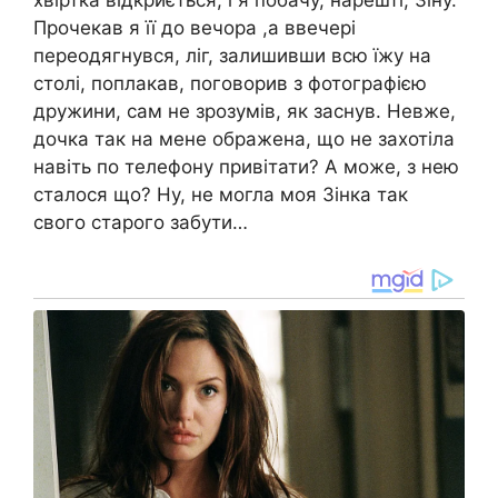
хвіртка відкриється, і я побачу, нарешті, Зіну.
Прочекав я її до вечора ,а ввечері
переодягнувся, ліг, залишивши всю їжу на
столі, поплакав, поговорив з фотографією
дружини, сам не зрозумів, як заснув. Невже,
дочка так на мене ображена, що не захотіла
навіть по телефону привітати? А може, з нею
сталося що? Ну, не могла моя Зінка так
свого старого забути…