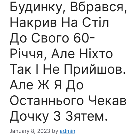
Будинку, Вбрався,
Накрив На Стіл
До Свого 60-
Річчя, Але Ніхто
Так І Не Прийшов.
Але Ж Я До
Останнього Чекав
Дочку З Зятем.
January 8, 2023
by
admin