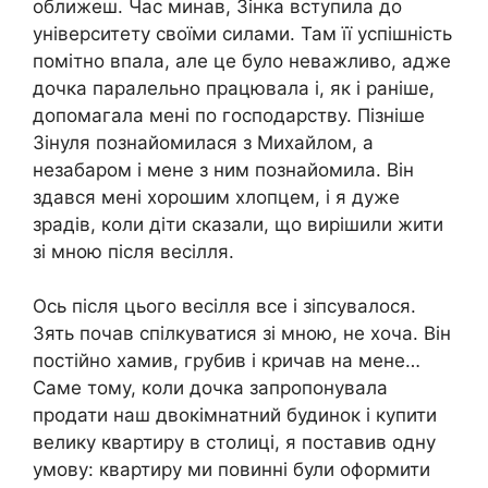
оближеш. Час минав, Зінка вступила до
університету своїми силами. Там її успішність
помітно впала, але це було неважливо, адже
дочка паралельно працювала і, як і раніше,
допомагала мені по господарству. Пізніше
Зінуля познайомилася з Михайлом, а
незабаром і мене з ним познайомила. Він
здався мені хорошим хлопцем, і я дуже
зрадів, коли діти сказали, що вирішили жити
зі мною після весілля.
Ось після цього весілля все і зіпсувалося.
Зять почав спілкуватися зі мною, не хоча. Він
постійно хамив, грубив і кричав на мене…
Саме тому, коли дочка запропонувала
продати наш двокімнатний будинок і купити
велику квартиру в столиці, я поставив одну
умову: квартиру ми повинні були оформити