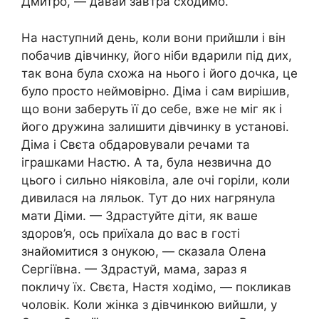
Дмитро, — давай завтра сходимо.
На наступний день, коли вони прийшли і він
побачив дівчинку, його ніби вдарили під дих,
так вона була схожа на нього і його дочка, це
було просто неймовірно. Діма і сам вирішив,
що вони заберуть її до себе, вже не міг як і
його дружина залишити дівчинку в установі.
Діма і Свєта обдаровували речами та
іграшками Настю. А та, була незвична до
цього і сильно ніяковіла, але очі горіли, коли
дивилася на ляльок. Тут до них нагрянула
мати Діми. — Здрастуйте діти, як ваше
здоров’я, ось приїхала до вас в гості
знайомитися з онукою, — сказала Олена
Сергіївна. — Здрастуй, мама, зараз я
покличу їх. Свєта, Настя ходімо, — покликав
чоловік. Коли жінка з дівчинкою вийшли, у