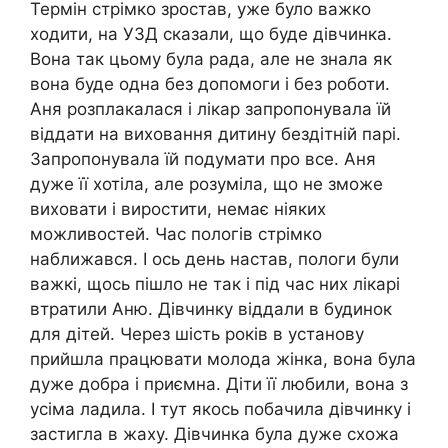
Термін стрімко зростав, уже було важко
ходити, на УЗД сказали, що буде дівчинка.
Вона так цьому була рада, але не знала як
вона буде одна без допомоги і без роботи.
Аня розплакалася і лікар запропонувала їй
віддати на виховання дитину бездітній парі.
Запропонувала їй подумати про все. Аня
дуже її хотіла, але розуміла, що не зможе
виховати і виростити, немає ніяких
можливостей. Час пологів стрімко
наближався. І ось день настав, пологи були
важкі, щось пішло не так і під час них лікарі
втратили Аню. Дівчинку віддали в будинок
для дітей. Через шість років в установу
прийшла працювати молода жінка, вона була
дуже добра і приємна. Діти її любили, вона з
усіма ладила. І тут якось побачила дівчинку і
застигла в жаху. Дівчинка була дуже схожа