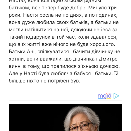
Настю, вона все одно зі своїм рідним
батьком, все тепер буде добре. Минуло три
роки. Настя росла не по днях, а по годинах,
вона дуже любила своїх батьків, а батьки не
могли натішитися на неї, дякуючи небеса за
такий подарунок в той час, коли здавалося,
що в їх житті вже нічого не буде хорошого.
Батьки Ані, спілкуватися і бачити дівчинку не
хотіли, вони вважали, що дівчинка і Дмитро
винні в тому, що трапилося з їхньою дочкою.
Але у Насті була любляча бабуся і батьки, їй
більше ніхто не потрібен був.