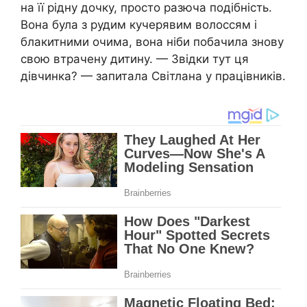
на її рідну дочку, просто разюча подібність.
Вона була з рудим кучерявим волоссям і
блакитними очима, вона ніби побачила знову
свою втрачену дитину. — Звідки тут ця
дівчинка? — запитала Світлана у працівників.