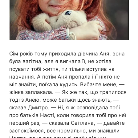
Сім років тому приходила дівчина Аня, вона
була вагітна, але я вигнала її, не хотіла
псувати тобі життя, ти тільки вступив на
навчання. А потім Аня пропала і її ніхто не
міг знайти, поїхала кудись. Вибачте мене, —
жінка заплакала. — Як же так, що трапилося
тоді з Анею, може батьки щось знають, —
сказав Дмитро. — Ні, я ж розповідала тобі
про батьків Насті, коли говорила тобі про неї
перший раз, — сказала Світлана, — давайте
заспокоїмося, все нормально, ми знайшли