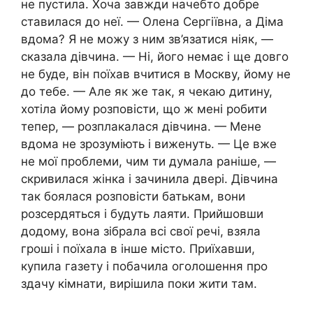
не пустила. Хоча завжди начебто добре
ставилася до неї. — Олена Сергіївна, а Діма
вдома? Я не можу з ним зв’язатися ніяк, —
сказала дівчина. — Ні, його немає і ще довго
не буде, він поїхав вчитися в Москву, йому не
до тебе. — Але як же так, я чекаю дитину,
хотіла йому розповісти, що ж мені робити
тепер, — розплакалася дівчина. — Мене
вдома не зрозуміють і виженуть. — Це вже
не мої проблеми, чим ти думала раніше, —
скривилася жінка і зачинила двері. Дівчина
так боялася розповісти батькам, вони
розсердяться і будуть лаяти. Прийшовши
додому, вона зібрала всі свої речі, взяла
гроші і поїхала в інше місто. Приїхавши,
купила газету і побачила оголошення про
здачу кімнати, вирішила поки жити там.