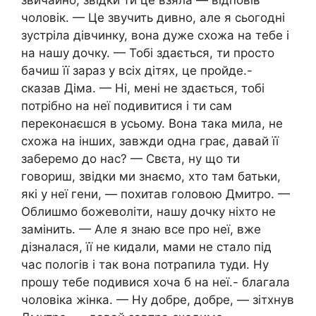
звичайно, звідки ти це взяла — відповів
чоловік. — Це звучить дивно, але я сьогодні
зустріла дівчинку, вона дуже схожа на тебе і
на нашу дочку. — Тобі здається, ти просто
бачиш її зараз у всіх дітях, це пройде.-
сказав Діма. — Ні, мені не здається, тобі
потрібно на неї подивитися і ти сам
переконаєшся в усьому. Вона така мила, не
схожа на інших, завжди одна грає, давай її
заберемо до нас? — Свєта, ну що ти
говориш, звідки ми знаємо, хто там батьки,
які у неї гени, — похитав головою Дмитро. —
Облишмо божеволіти, нашу дочку ніхто не
замінить. — Але я знаю все про неї, вже
дізналася, її не кидали, мами не стало під
час пологів і так вона потрапила туди. Ну
прошу тебе подивися хоча б на неї.- благала
чоловіка жінка. — Ну добре, добре, — зітхнув