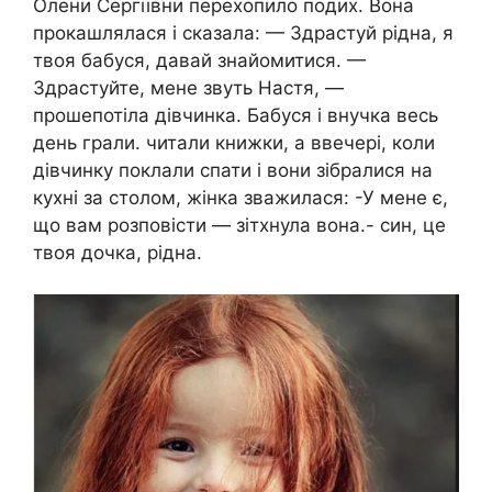
Олени Сергіївни перехопило подих. Вона
прокашлялася і сказала: — Здрастуй рідна, я
твоя бабуся, давай знайомитися. —
Здрастуйте, мене звуть Настя, —
прошепотіла дівчинка. Бабуся і внучка весь
день грали. читали книжки, а ввечері, коли
дівчинку поклали спати і вони зібралися на
кухні за столом, жінка зважилася: -У мене є,
що вам розповісти — зітхнула вона.- син, це
твоя дочка, рідна.