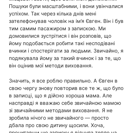
Пошуки були масштабними, і вони увінчалися
успіхом. Так через кілька днів мені
зателефонував чоловік на ім’я Євген. Він і був
тим самим пасажиром з запискою. Ми
домовилися зустрітися і він розповів, що
йому подобається робити такі несподівані
вчинки і спостерігати за людьми. Звичайно, я
подякувала йому за такий вчинок і за те, що
він оцінив мої методи виховання.
Значить, я все роблю правильно. A Євген в
свою чергу знову повторив все те ж, що було
в записці, що я дійсно хороша мама. Але
насправді я вважаю себе звичайною мамою
зі звичайними методами виховання. Я не
зробила нічого не звичайного — просто
дбала про свою дитину щосили. Хоча,
прочитавши цю записку я відчула тепло на