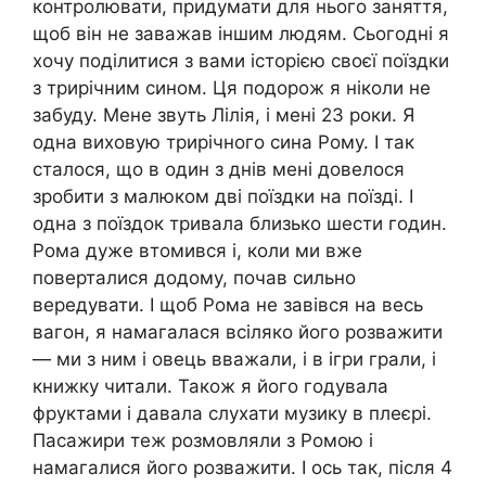
контролювати, придумати для нього заняття,
щоб він не заважав іншим людям. Сьогодні я
хочу поділитися з вами історією своєї поїздки
з трирічним сином. Ця подорож я ніколи не
забуду. Мене звуть Лілія, і мені 23 роки. Я
одна виховую трирічного сина Рому. І так
сталося, що в один з днів мені довелося
зробити з малюком дві поїздки на поїзді. І
одна з поїздок тривала близько шести годин.
Рома дуже втомився і, коли ми вже
поверталися додому, почав сильно
вередувати. І щоб Рома не завівся на весь
вагон, я намагалася всіляко його розважити
— ми з ним і овець вважали, і в ігри грали, і
книжку читали. Також я його годувала
фруктами і давала слухати музику в плеєрі.
Пасажири теж розмовляли з Ромою і
намагалися його розважити. І ось так, після 4