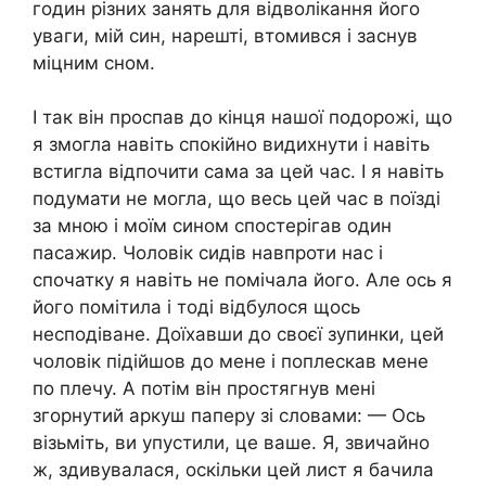
годин різних занять для відволікання його
уваги, мій син, нарешті, втомився і заснув
міцним сном.
І так він проспав до кінця нашої подорожі, що
я змогла навіть спокійно видихнути і навіть
встигла відпочити сама за цей час. І я навіть
подумати не могла, що весь цей час в поїзді
за мною і моїм сином спостерігав один
пасажир. Чоловік сидів навпроти нас і
спочатку я навіть не помічала його. Але ось я
його помітила і тоді відбулося щось
несподіване. Доїхавши до своєї зупинки, цей
чоловік підійшов до мене і поплескав мене
по плечу. A потім він простягнув мені
згорнутий аркуш паперу зі словами: — Ось
візьміть, ви упустили, це ваше. Я, звичайно
ж, здивувалася, оскільки цей лист я бачила