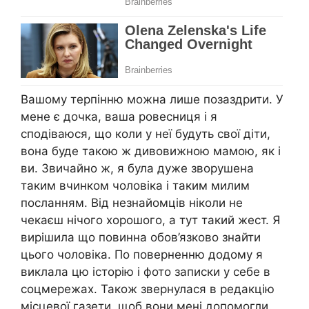
Вашому терпінню можна лише позаздрити. У
мене є дочка, ваша ровесниця і я
сподіваюся, що коли у неї будуть свої діти,
вона буде такою ж дивовижною мамою, як і
ви. Звичайно ж, я була дуже зворушена
таким вчинком чоловіка і таким милим
посланням. Від незнайомців ніколи не
чекаєш нічого хорошого, a тут такий жест. Я
вирішила що повинна обов’язково знайти
цього чоловіка. По поверненню додому я
виклала цю історію і фото записки у себе в
соцмережах. Також звернулася в редакцію
місцевої газети, щоб вони мені допомогли.