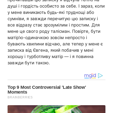
душі і гордість особисто за себе. І зараз, коли
у мене виникають будь-які труднощі або
сумніви, я завжди перечитую цю записку і
все відразу стає зрозумілим і простим. Для
мене це свого роду талісман. Повірте, бути
матір’ю-одиначкою зовсім непросто і
бувають хвилини відчаю, але тепер у мене є
записка від Євгена, який побачив у мені
хорошу і турботливу матір — і я повинна
завжди бути такою.