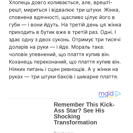
Хлопець довго коливається, але, врешті-
решт, мириться і відвалює три штуки. Жінка,
сповнена вдячності, щасливо цілує його в
губи — і вони йдуть. На третій день ця жінка
приходить в бутик вже в третій раз. Одні. І
здає одну з двох суконь. Отримує три тисячі
доларів на руки — і йде. Мораль така:
чоловік упевнений, що плаття купив він.
Коханець переконаний, що плаття купив він.
Ніяких питань і сцен ревнощів. А у жінки на
руках — три штуки баксів і шикарне плаття.