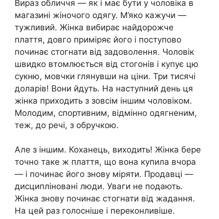
Вираз обличчя — як і має бути у чоловіка в
магазині жіночого одягу. М’яко кажучи —
тужливий. Жінка вибирає найдорожче
плаття, довго приміряє його і поступово
починає стогнати від задоволення. Чоловік
швидко втомлюється від стогонів і купує цю
сукню, мовчки глянувши на ціни. Три тисячі
доларів! Вони йдуть. На наступний день ця
жінка приходить з зовсім іншим чоловіком.
Молодим, спортивним, відмінно одягненим,
теж, до речі, з обручкою.
Але з іншим. Коханець, виходить! Жінка бере
точно таке ж плаття, що вона купила вчора
— і починає його знову міряти. Продавці —
дисципліновані люди. Уваги не подають.
Жінка знову починає стогнати від жадання.
На цей раз голосніше і переконливіше.