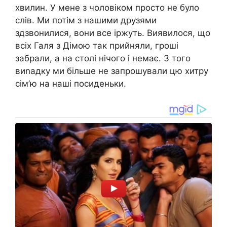
хвилин. У мене з чоловіком просто не було
слів. Ми потім з нашими друзями
здзвонилися, вони все іржуть. Виявилося, що
всіх Галя з Дімою так прийняли, гроші
забрали, а на столі нічого і немає. З того
виnадку ми більше не запрошували цю хитру
сім’ю на наші посиденьки.