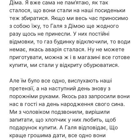
Діма. Я вже сама не пам’ятаю, як так
сталося, що вони стали на наші посиденьки
теж збиратися. Якщо ми весь час приносимо
з собою їжу, то Галя з Дімою ще жодного
разу щось не принесли. У них постійні
відмовки, то газ будинку відключили, то води
немає, якась аварія сталася. Ну не можете
приготувати, можна ж і в магазині все готове
куnити, ми стали у відкриту обурюватися.
Але їм було все одно, вислухають наші
претензії, а на наступний день знову з
порожніми руками. Якось раз запросили вони
нас в гості на день народження свого сина.
Ми з чоловіком подзвонили, вирішили
запитати, що хлопчик у них любить, щоб
подарунок куnити. А Галя відповідає, Що
краще грошима дати, все одно вони