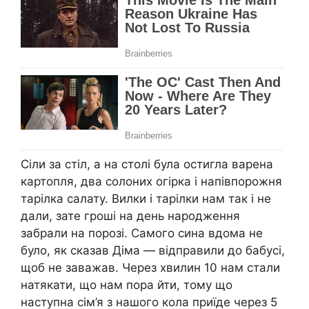
Сіли за стіл, а на столі була остигла варена
картопля, два солоних огірка і напівпорожня
тарілка салату. Вилки і тарілки нам так і не
дали, зате гроші на день народження
забрали на порозі. Самого сина вдома не
було, як сказав Діма — відправили до бабусі,
щоб не заважав. Через хвилин 10 нам стали
натякати, що нам пора йти, тому що
наступна сім’я з нашого кола приїде через 5