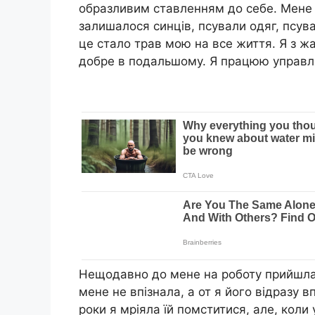
образливим ставленням до себе. Мене 
залишалося синців, псували одяг, псува
це стало трав мою на все життя. Я з ж
добре в подальшому. Я працюю управ
Нещодавно до мене на роботу прийшла
мене не впізнала, а от я його відразу в
роки я мріяла їй помститися, але, коли