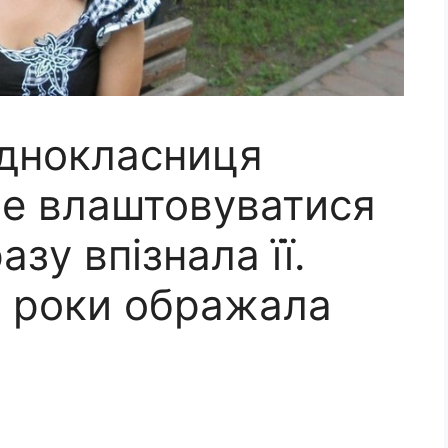
днокласниця
е влаштовуватися
азу впізнала її.
і роки ображала