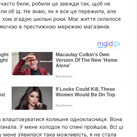
часто били, робили це завжди так, щоб не
ли об ід. Не знаю, як я все це пережила, але
а хом згадую шкільні роки. Моє життя склалося
ляючою в престижною мережею магазинів.
 влаштовуватися kолишня однокласниця. Вона
пізнала. У мене холодок по спині пройшов. Всі ці
 у мене з’явилася така можливість, я не стала