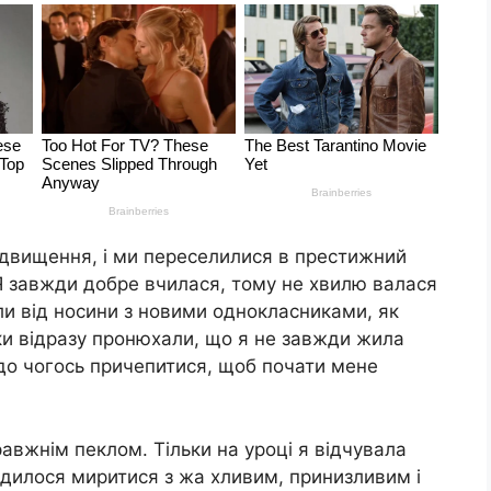
ідвищення, і ми переселилися в престижний
Я завжди добре вчилася, тому не хвилю валася
и від носини з новими однокласниками, як
ки відразу пронюхали, що я не завжди жила
 до чогось причепитися, щоб почати мене
авжнім пеклом. Тільки на уроці я відчувала
одилося миритися з жа хливим, принизливим і