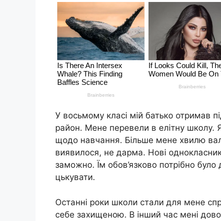
У восьмому класі мій батько отримав п
район. Мене перевели в елітну школу. 
щодо навчання. Більше мене хвилю вал
виявилося, не дарма. Нові однокласни
заможно. Їм обов’язково потрібно було
цькувати.
Останні роки школи стали для мене спр
себе захищеною. В інший час мені дов