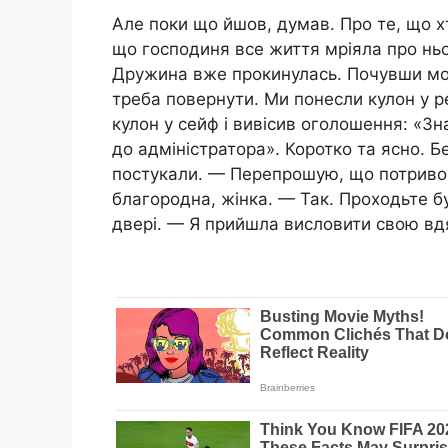
Але поки що йшов, думав. Про те, що 
що господиня все життя мріяла про ньо
Дружина вже прокинулась. Почувши моє
треба повернути. Ми понесли кулон у р
кулон у сейф і вивісив оголошення: «З
до адміністратора». Коротко та ясно. Б
постукали. — Перепрошую, що потривож
благородна, жінка. — Так. Проходьте б
двері. — Я прийшла висловити свою вдя