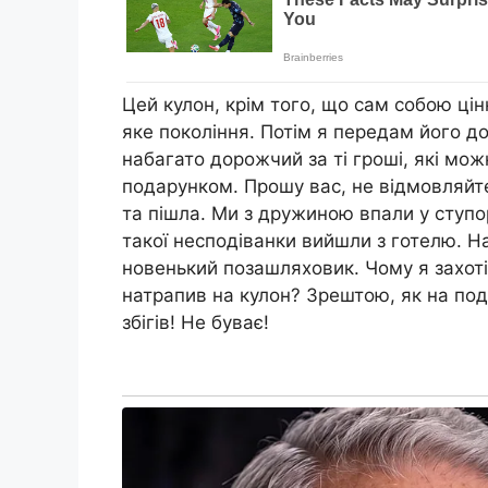
Цей кулон, крім того, що сам собою цін
яке покоління. Потім я передам його доч
набагато дорожчий за ті гроші, які мож
подарунком. Прошу вас, не відмовляйте
та пішла. Ми з дружиною впали у ступ
такої несподіванки вийшли з готелю. Н
новенький позашляховик. Чому я захоті
натрапив на кулон? Зрештою, як на под
збігів! Не буває!