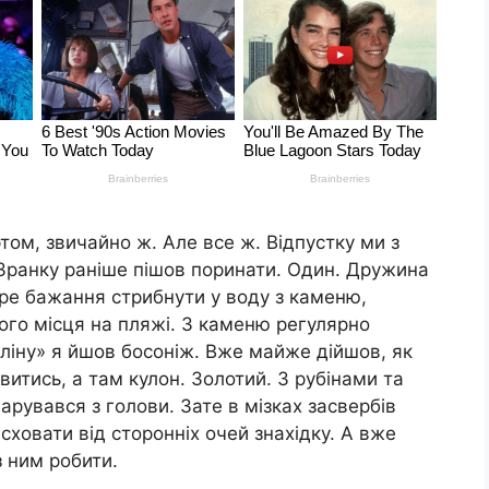
ом, звичайно ж. Але все ж. Відпустку ми з
Зранку раніше пішов поринати. Один. Дружина
тре бажання стрибнути у воду з каменю,
шого місця на пляжі. З каменю регулярно
мпліну» я йшов босоніж. Вже майже дійшов, як
итись, а там кулон. Золотий. З рубінами та
рувався з голови. Зате в мізках засвербів
сховати від сторонніх очей знахідку. А вже
 ним робити.