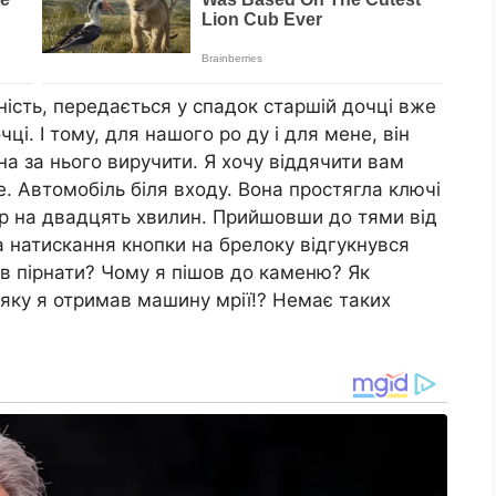
ність, передається у спадок старшій дочці вже
ці. І тому, для нашого po ду і для мене, він
на за нього виручити. Я хочу віддячити вам
. Автомобіль біля входу. Вона простягла ключі
ор на двадцять хвилин. Прийшовши до тями від
а натискання кнопки на брелоку відгукнувся
в пірнати? Чому я пішов до каменю? Як
яку я отримав машину мрії!? Немає таких