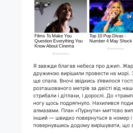
Я завжди благав небеса про джип. Жарт
дружиною вирішили провести на морі. 
ще спала. Вночі звідкись з’явилося гос
розташованого метрів за двісті від на
стрибали і дітлахи, і дорослі. До «тра
ногу щось подряпнуло. Нахилився подив
алмазами. План «Пурнути» миттєво випа
інший — швидко повернуться в номер і 
повернувшись додому вирішувати, що з