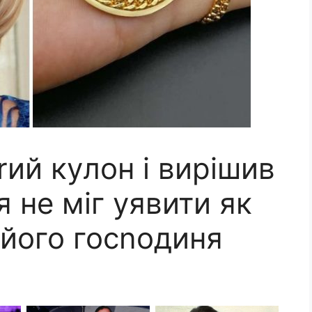
ий кyлон і вирішив
я не міг уявити як
 його госnодиня