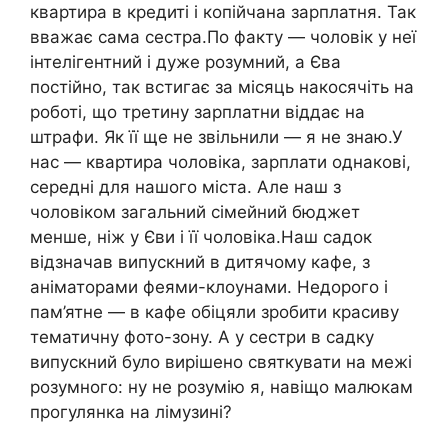
квартира в кредиті і копійчана зарплатня. Так
вважає сама сестра.По факту — чоловік у неї
інтелігентний і дуже розумний, а Єва
постійно, так встигає за місяць накосячіть на
роботі, що третину зарплатни віддає на
штрафи. Як її ще не звільнили — я не знаю.У
нас — квартира чоловіка, зарплати однакові,
середні для нашого міста. Але наш з
чоловіком загальний сімейний бюджет
менше, ніж у Єви і її чоловіка.Наш садок
відзначав випускний в дитячому кафе, з
аніматорами феями-клоунами. Недорого і
пам’ятне — в кафе обіцяли зробити красиву
тематичну фото-зону. А у сестри в садку
випускний було вирішено святкувати на межі
розумного: ну не розумію я, навіщо малюкам
прогулянка на лімузині?