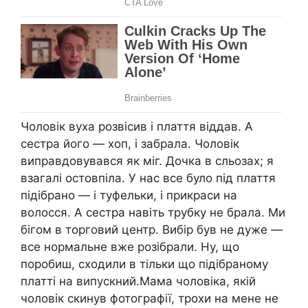
Чоловік вуха розвісив і плаття віддав. А
сестра його — хоп, і забрала. Чоловік
виправдовувався як міг. Дочка в сльозах; я
взагалі остовпіла. У нас все було під плаття
підібрано — і туфельки, і прикраси на
волосся. А сестра навіть трубку не брала. Ми
бігом в торговий центр. Вибір був не дуже —
все нормальне вже розібрали. Ну, що
поробиш, сходили в тільки що підібраному
платті на випускний.Мама чоловіка, якій
чоловік скинув фотографії, трохи на мене не