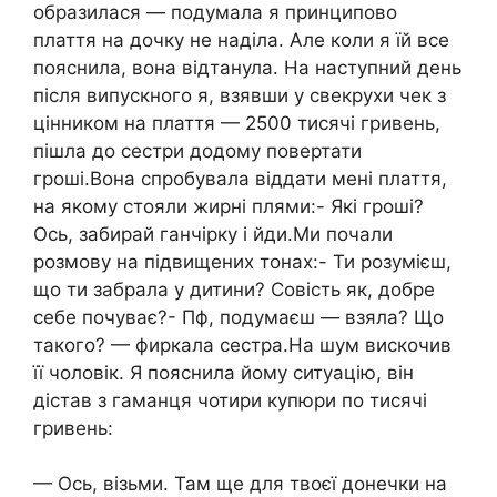
образилася — подумала я принципово
плаття на дочку не наділа. Але коли я їй все
пояснила, вона відтанула. На наступний день
після випускного я, взявши у свекрухи чек з
цінником на плаття — 2500 тисячі гривень,
пішла до сестри додому повертати
гроші.Вона спробувала віддати мені плаття,
на якому стояли жирні плями:- Які гроші?
Ось, забирай ганчірку і йди.Ми почали
розмову на підвищених тонах:- Ти розумієш,
що ти забрала у дитини? Совість як, добре
себе почуває?- Пф, подумаєш — взяла? Що
такого? — фиркала сестра.На шум вискочив
її чоловік. Я пояснила йому ситуацію, він
дістав з гаманця чотири купюри по тисячі
гривень:
— Ось, візьми. Там ще для твоєї донечки на