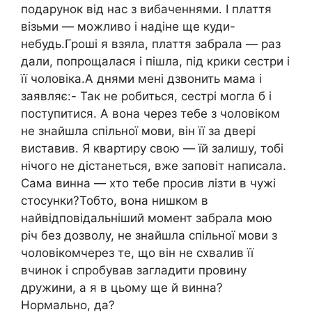
подарунок від нас з вибаченнями. І плаття
візьми — можливо і надіне ще куди-
небудь.Гроші я взяла, плаття забрала — раз
дали, попрощалася і пішла, під крики сестри і
її чоловіка.А днями мені дзвонить мама і
заявляє:- Так не робиться, сестрі могла б і
поступитися. А вона через тебе з чоловіком
не знайшла спільної мови, він її за двері
виставив. Я квартиру свою — їй залишу, тобі
нічого не дістанеться, вже заповіт написала.
Сама винна — хто тебе просив лізти в чужі
стосунки?Тобто, вона нишком в
найвідповідальніший момент забрала мою
річ без дозволу, не знайшла спільної мови з
чоловікомчерез те, що він не схвалив її
вчинок і спробував загладити провину
дружини, а я в цьому ще й винна?
Нормально, да?