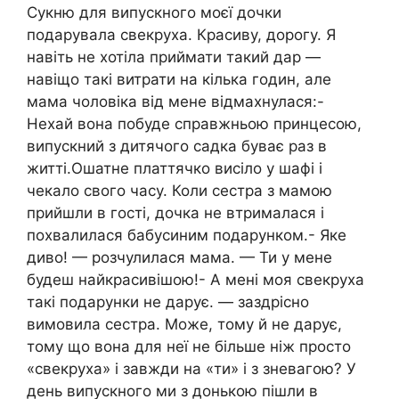
Сукню для випускного моєї дочки
подарувала свекруха. Красиву, дорогу. Я
навіть не хотіла приймати такий дар —
навіщо такі витрати на кілька годин, але
мама чоловіка від мене відмахнулася:-
Нехай вона побуде справжньою принцесою,
випускний з дитячого садка буває раз в
житті.Ошатне платтячко висіло у шафі і
чекало свого часу. Коли сестра з мамою
прийшли в гості, дочка не втрималася і
похвалилася бабусиним подарунком.- Яке
диво! — розчулилася мама. — Ти у мене
будеш найкрасивішою!- А мені моя свекруха
такі подарунки не дарує. — заздрісно
вимовила сестра. Може, тому й не дарує,
тому що вона для неї не більше ніж просто
«свекруха» і завжди на «ти» і з зневагою? У
день випускного ми з донькою пішли в