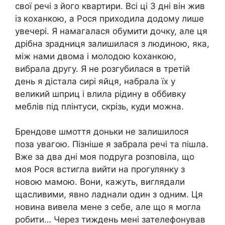
свої речі з його квартири. Всі ці 3 дні він жив
із коханкою, а Рося приходила додому лише
увечері. Я намагалася обумити дочку, але ця
дрібна зрадниця залишилася з людиною, яка,
між нами двома і молодою kоханкою,
вибрала другу. Я не розгубилася в третій
день я дістала сирі яйця, набрала їх у
великий шприц і влила рідину в оббивку
меблів під плінтуси, скрізь, куди можна.
Брендове шмоття доньки не залишилося
поза увагою. Пізніше я забрала речі та пішла.
Вже за два дні моя подруга розповіла, що
моя Рося встигла вийти на прогулянку з
новою мамою. Вони, кажуть, виглядали
щасливими, явно ладнали один з одним. Ця
новина вивела мене з себе, але що я могла
робити… Через тиждень мені зателефонував