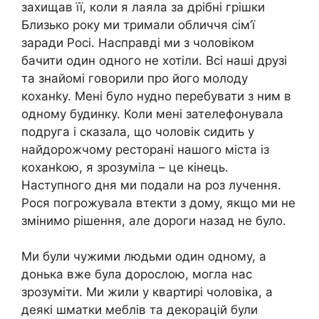
захищав її, коли я лаяла за дрібні грішки
Близько року ми тримали обличчя сім’ї
заради Росі. Насправді ми з чоловіком
бачити один одного не хотіли. Всі наші друзі
та знайомі говорили про його молоду
коханkу. Мені було нудно перебувати з ним в
одному будинку. Коли мені зателефонувала
подруга і сказала, що чоловік сидить у
найдорожчому ресторані нашого міста із
коханkою, я зрозуміла – це кінець.
Наступного дня ми подали на роз лучення.
Рося погрожувала втекти з дому, якщо ми не
змінимо рішення, але дороги назад не було.
Ми були чужими людьми один одному, а
донька вже була дорослою, могла нас
зрозуміти. Ми жили у квартирі чоловіка, а
деякі шматки меблів та декорацій були