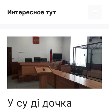
Skip
to
Интересное тут
Menu
content
У су ді дочка