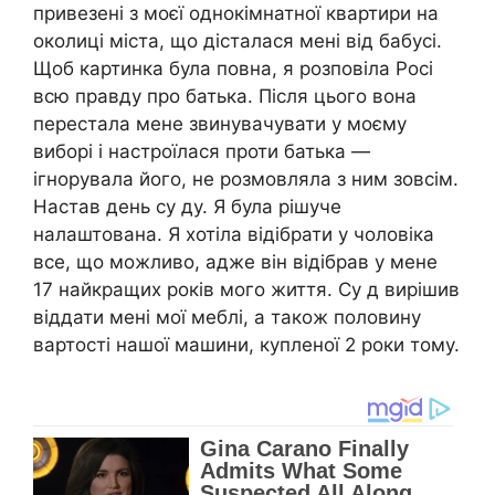
привезені з моєї однокімнатної квартири на
околиці міста, що дісталася мені від бабусі.
Щоб картинка була повна, я розповіла Росі
всю правду про батька. Після цього вона
перестала мене звинувачувати у моєму
виборі і настроїлася проти батька —
ігнорувала його, не розмовляла з ним зовсім.
Настав день су ду. Я була рішуче
налаштована. Я хотіла відібрати у чоловіка
все, що можливо, адже він відібрав у мене
17 найкращих років мого життя. Су д вирішив
віддати мені мої меблі, а також половину
вартості нашої машини, купленої 2 роки тому.