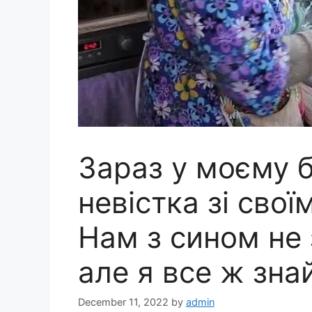
Зараз у моєму 
невістка зі сво
Нам з сином не
але я все ж зна
December 11, 2022
by
admin