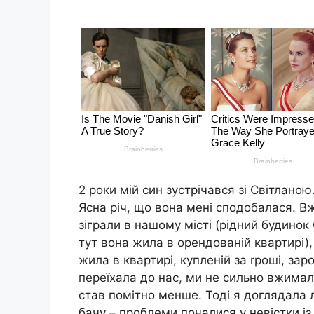
2 роки мій син зустрічався зі Світланою
Ясна річ, що вона мені сподобалася. Вж
зіграли в нашому місті (рідний будинок
тут вона жила в орендованій квартирі),
жила в квартирі, купленій за rроші, з
переїхала до нас, ми не сильно вжимал
став помітно менше. Тоді я доглядала 
бачу – проблеми почалися у невістки і