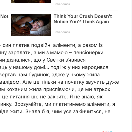
 син платив подвійні аліменти, а разом із
ну зарплати, а ми з мамою – пенсіонерки,
ми дізналися, що у Свєтки з’явився
ець у нашому домі… тоді ж у них народився
повертав нам будинок, адже у ньому жила
валідом. Але це тільки на початку звучить дуже
вим коханим жила приспівуючи, це ми втрьох
 це питання ще не закрите. Я не знаю, як
динку. Зрозумійте, ми платитимемо аліменти, я
іде жити. Знала б я, чим усе закінчиться, не