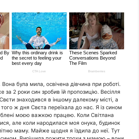
. Вона була мила, освічена дівчина при роботі.
е за 2 роки син зробив їй пропозицію. Весілля
 Свєти знаходився в іншому далекому місті, а
 того ж дня Свєта переїхала до нас. Я із сином
ароблені моєю важкою працею. Коли Світлана
ися, але коли народилася моя онука, будинок
літню маму. Майже щодня я їздила до неї. Тут
з сином. Вирішила пожити трохи з мамою – вони