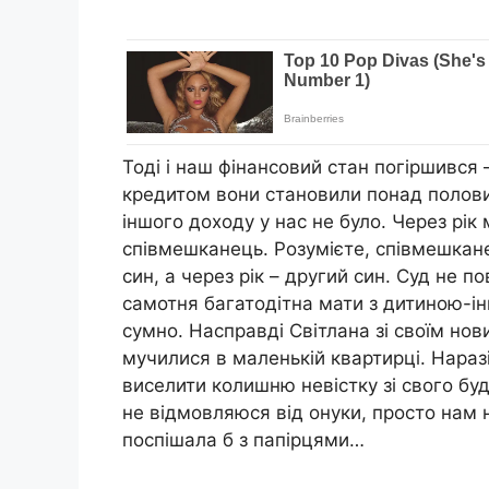
Тоді і наш фінансовий стан погіршився –
кредитом вони становили понад полови
іншого доходу у нас не було. Через рік 
співмешканець. Розумієте, співмешкан
син, а через рік – другий син. Суд не 
самотня багатодітна мати з дитиною-ін
сумно. Насправді Світлана зі своїм но
мучилися в маленькій квартирці. Наразі
виселити колишню невістку зі свого бу
не відмовляюся від онуки, просто нам н
поспішала б з папірцями…