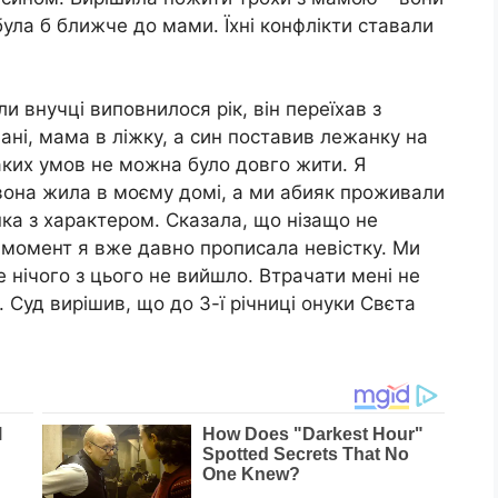
була б ближче до мами. Їхні конфлікти ставали
и внучці виповнилося рік, він переїхав з
ані, мама в ліжку, а син поставив лежанку на
таких умов не можна було довго жити. Я
вона жила в моєму домі, а ми абияк проживали
нка з характером. Сказала, що нізащо не
й момент я вже давно прописала невістку. Ми
 нічого з цього не вийшло. Втрачати мені не
. Суд вирішив, що до 3-ї річниці онуки Свєта