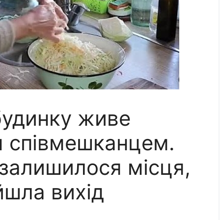
будинку живе
їм співмешканцем.
 залишилося місця,
йшла вихід