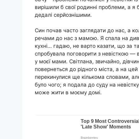
вирішили б свої родинні проблеми, а я 
дедалі серйознішими.
Син почав часто заглядати до нас, а кол
речами до нас з мамою. Я спала на див
кухні… гадаю, не варто казати, що за 
спробувала поговорити з невісткою — 
у моєї мами. Світлана, звичайно, дівчи
повернеться до рідного міста, а на це
перекинулися ще кількома словами, але
було чого; я подала до сyду на невістку
може жити в моєму домі.