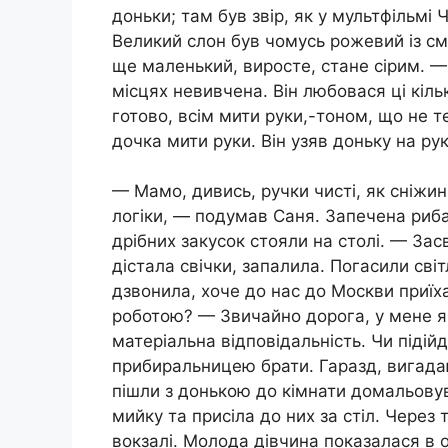
доньки; там був звір, як у мультфільмі
Великий слон був чомусь рожевий із с
ще маленький, виросте, стане сірим. —
місцях невивчена. Він любовася ці кіль
готово, всім мити руки,-тоном, що не 
дочка мити руки. Він узяв доньку на рук
— Мамо, дивись, ручки чисті, як сніжин
логіки, — подумав Саня. Запечена риба
дрібних закусок стояли на столі. — Зас
дістала свічки, запалила. Погасили сві
дзвонила, хоче до нас до Москви приїха
роботою? — Звичайно дорога, у мене як
матеріальна відповідальність. Чи підій
прибиральницею брати. Гаразд, вигадаю
пішли з донькою до кімнати домальовув
мийку та присіла до них за стіл. Через
вокзалі. Молода дівчина показалася в 