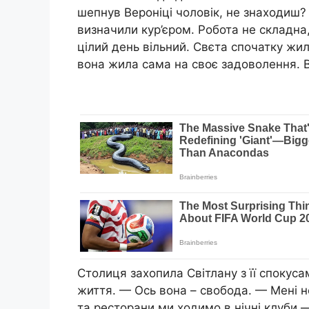
шепнув Вероніці чоловік, не знаходиш? 
визначили кур’єром. Робота не складна,
цілий день вільний. Свєта спочатку жила
вона жила сама на своє задоволення. 
Столиця захопила Світлану з її спокуса
життя. — Ось вона – свобода. — Мені н
та ресторани ми ходимо в нічні клуби 