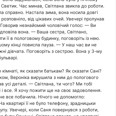
и Светик. Час минав, Світлана звикла до роботи.
а справно. Настала зима, вона носила довгі
розповніло, від цікавих очей. Увечері пролунав
. Говорив незнайомий чоловічий голос: — Ви
дповіла вона. — Ваша сестра, Світлано,
и її в пологовому будинку, поговоріть із нею.
ому кінці повисла пауза. — У наш час ви не
ні дівчата. Поговоріть з сестрою. Вона у 3-му
ульварі.
 кімнаті, як сказати батькам? Як сказати Сані?
іком, Вероніка вирушила з ним до пологового
в усі деталі. — Світлана, ти чого? Ми тобі
і все. Я хочу пожити ще на своє задоволення.
не все побачила. Нічого не допомогло:
На квартирі її не було телефону, зрадницьки
упу. Увечері, коли Саня повернувся з роботи,