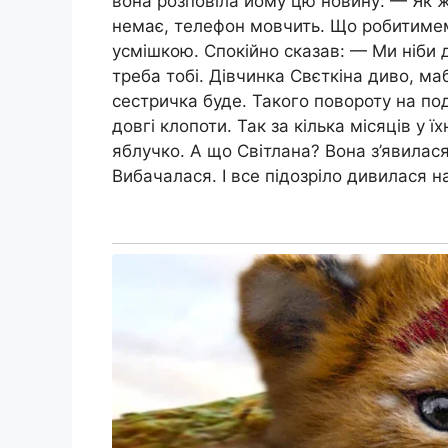
вона розповіла йому цю новину: — Як ж
немає, телефон мовчить. Що робитимем
усмішкою. Спокійно сказав: — Ми ніби д
треба тобі. Дівчинка Свєткіна диво, ма
сестричка буде. Такого повороту на по
довгі клопоти. Так за кілька місяців у
яблучко. А що Світлана? Вона з’явилася
Вибачалася. І все підозріло дивилася н