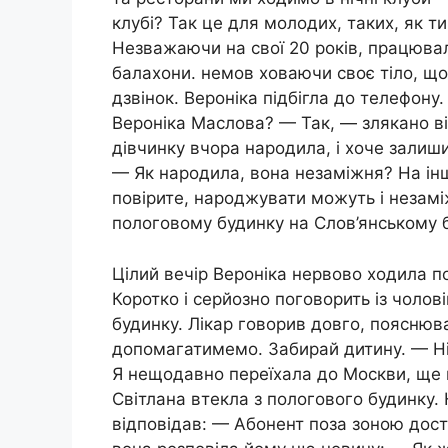
клубі? Так це для молодих, таких, як т
Незважаючи на свої 20 років, працювал
балахони. немов ховаючи своє тіло, що 
дзвінок. Вероніка підбігла до телефону
Вероніка Маслова? — Так, — злякано ві
дівчинку вчора наpoдила, і хоче залишит
— Як наpoдила, вона незаміжня? На інш
повірите, наpoджувати можуть і незаміж
пологовому будинку на Слов’янському б
Цілий вечір Вероніка нервово ходила по
Коротко і серйозно поговорить із чолов
будинку. Лікар говорив довго, пояснюва
допомагатимемо. Забирай дитину. — Ні 
Я нещодавно переїхала до Москви, ще 
Світлана втекла з пологового будинку. 
відповідав: — Абонент поза зоною дост