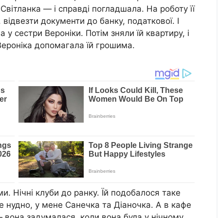
Світланка — і справді погладшала. На роботу її
 відвезти документи до банку, податкової. І
 у сестри Вероніки. Потім зняли їй квартиру, і
Вероніка допомагала їй грошима.
ми. Нічні клуби до ранку. Їй подобалося таке
е нудно, у мене Санечка та Діаночка. А в кафе
— вона задумалася, коли вона була у нічному