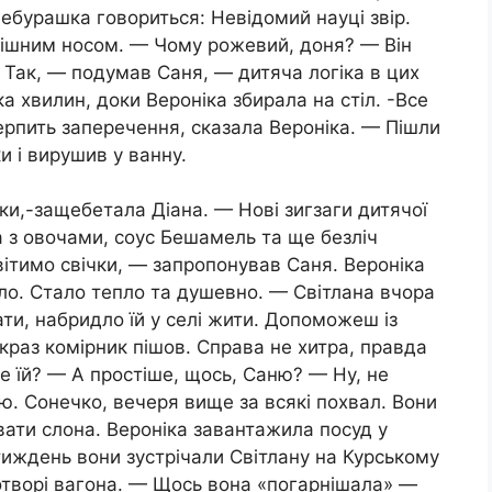
 Чебурашка говориться: Невідомий науці звір.
мішним носом. — Чому рожевий, доня? — Він
 Так, — подумав Саня, — дитяча логіка в цих
ка хвилин, доки Вероніка збирала на стіл. -Все
терпить заперечення, сказала Вероніка. — Пішли
и і вирушив у ванну.
ки,-защебетала Діана. — Нові зигзаги дитячої
 з овочами, соус Бешамель та ще безліч
вітимо свічки, — запропонував Саня. Вероніка
тло. Стало тепло та душевно. — Світлана вчора
ти, набридло їй у селі жити. Допоможеш із
раз комірник пішов. Справа не хитра, правда
де їй? — А простіше, щось, Саню? — Ну, не
. Сонечко, вечеря вище за всякі похвал. Вони
ати слона. Вероніка завантажила посуд у
 тиждень вони зустрічали Світлану на Курському
отворі вагона. — Щось вона «погарнішала» —