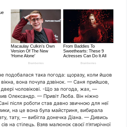
не подобалася така погода: щоразу, коли йшов
д вікна, вона почула дзвінок. — Саня прийшов,
двері чоловікові. -Що за погода, жах, —
вив Олександр. — Привіт Люба. Він ніжно
Сані після роботи став давно звичною для неї
лики, на це вона була майстриня, вибирала
ату, тату, — вибігла донечка Діана. — Дивись
сів на стілець. Взяв малюнок своєї п’ятирічної