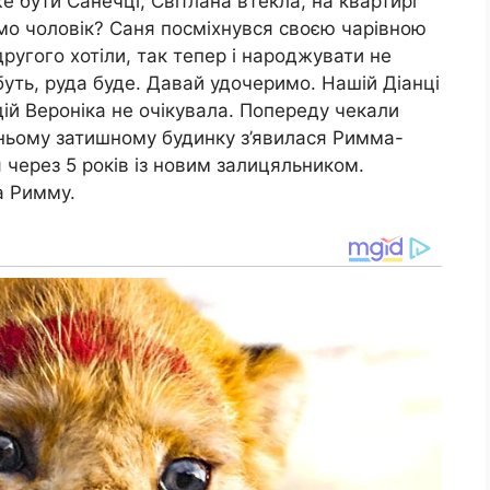
е бути Санечці, Світлана втекла, на квартирі
о чоловік? Саня посміхнувся своєю чарівною
ругого хотіли, так тепер і наpoджувати не
буть, руда буде. Давай удочеримо. Нашій Діанці
дій Вероніка не очікувала. Попереду чекали
 їхньому затишному будинку з’явилася Римма-
 через 5 років із новим залицяльником.
а Римму.