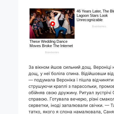
За вікном йшов сильний дощ. Вероніці 
дощ, у неї боліла спина. Відійшовши ві
— подумала Вероніка і пішла відчиняти 
струшуючи краплі з парасольки, промо
обійняв свою дружину. Ритуал зустрічі 
справою. Готувала вечерю, різні смако
серветки, іноді запалювали свічки. — Т
татко, якого я слона намалювала, Саня 