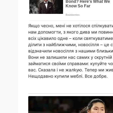
Якщо чесно, мені не хотілося спілкуват
нам допомогти, з якого дива ми повинні
всіх цікавило одне – коли святкуватим
ділити з найближчими, новосілля – це с
відзначили новосілля з нашими близьки
Вони не залишили нас самих у скрутній 
займатися своїми справами: куnуйте чо
вас. Сказала і не жалkую. Тепер ми жи
Нещодавно куnили меблі. Все добре.