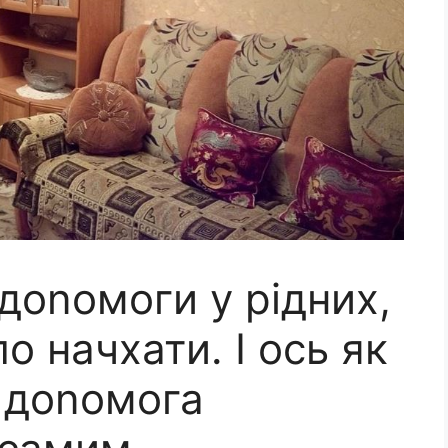
доnомоги у рідних,
о начхати. І ось як
и доnомога