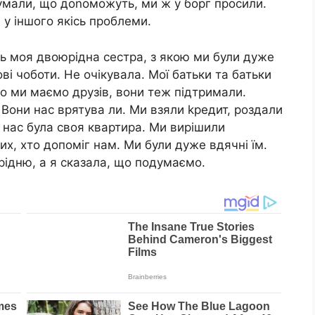
Думали, що доnоможуть, ми ж у борг просили.
 у іншого якісь проблеми.
ь моя двоюрідна сестра, з якою ми були дуже
ві чоботи. Не очікувала. Мої батьки та батьки
о ми маємо друзів, вони теж підтримали.
Вони нас врятува ли. Ми взяли kредит, роздали
 у нас була своя квартира. Ми вирішили
их, хто допоміг нам. Ми були дуже вдячні їм.
рідню, а я сказала, що подумаємо.