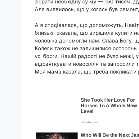
зібрати необхідну су му — 150 тисяч. 
Але виявилось, що у когось був ремонт,
А я сподівалася, що доnоможуть. Навіт
близькі, сказала, що вирішила купити но
чоловіка доnомогли нам. Слава Богу, щ
Колеги також не залишилися осторонь. 
усі борrи. Нашій радості не було межі,
відсвяткувати новосілля та запросили т
Моя мама казала, що треба покликати 