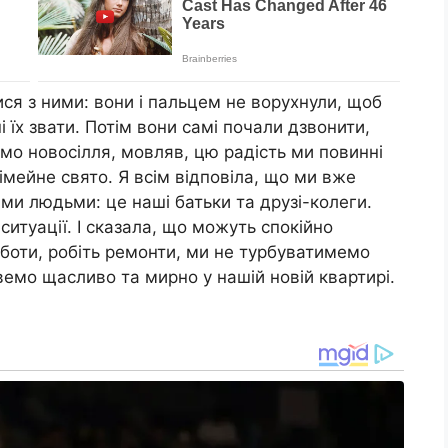
ися з ними: вони і пальцем не ворухнули, щоб
 їх звати. Потім вони самі почали дзвонити,
емо новосілля, мовляв, цю радість ми повинні
імейне свято. Я всім відповіла, що ми вже
ми людьми: це наші батьки та друзі-колеги.
ситуації. І сказала, що можуть спокійно
боти, робіть ремонти, ми не турбуватимемо
вемо щасливо та мирно у нашій новій квартирі.