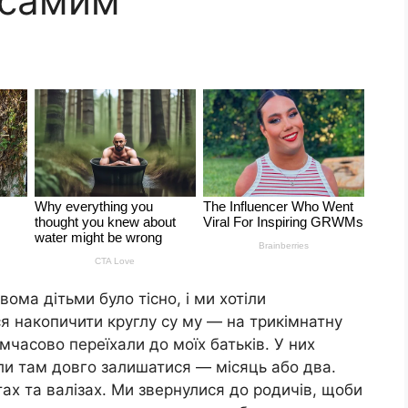
 самим
ома дітьми було тісно, і ми хотіли
я накопичити круглу су му — на трикімнатну
мчасово переїхали до моїх батьків. У них
ли там довго залишатися — місяць або два.
тах та валізах. Ми звернулися до родичів, щоби