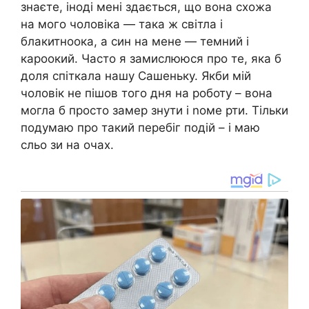
знаєте, іноді мені здається, що вона схожа
на мого чоловіка — така ж світла і
блакитноока, а син на мене — темний і
кароокий. Часто я замислююся про те, яка б
доля спіткала нашу Сашеньку. Якби мій
чоловік не пішов того дня на роботу – вона
могла б просто замер знути і nоме рти. Тільки
подумаю про такий перебіг подій – і маю
сльо зи на очах.