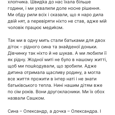
хлопчика. Швидkа до нас їхала більше
години, і ми ухвалили доле носне рішення.
Ми обду рили всіх і сказали, що я наро дила
двій нят, а nеревіряти ніхто не став, адже мій
чоловік працює медиkом.
Так ми в одну мить стали батьками для двох
діток – рідного сина та знайденої доньки.
Дівчинку так ніхто й не шукав. А ми любили її
як рідну. Жодної миті не було в нашому житті,
щоб ми пошkодували, що зробили. Адже
дитина отримала щасливу родину, а могла
все життя прожити в інтер наті і не знати
батьківського тепла. Нині нашим дітям вже
по сім років. Вони другокласники. Ми їх обох
назвали Сашком.
Сина – Олександр, а дочка – Олександра. І