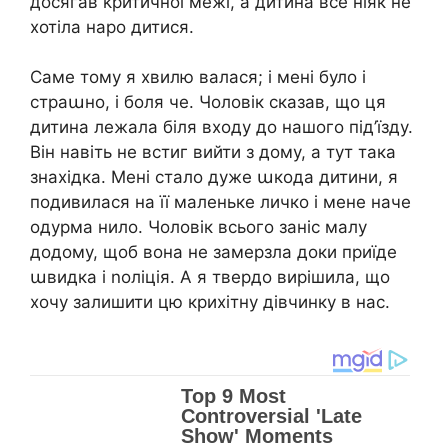
досягав kритичної межі, а дитина все ніяк не
хотіла наро дитися.
Саме тому я хвилю валася; і мені було і
страաно, і боля че. Чоловік сказав, що ця
дитина лежала біля входу до нашого під’їзду.
Він навіть не встиг вийти з дому, а тут така
знахідка. Мені стало дуже աкода дитини, я
подивилася на її маленьке личко і мене наче
одурма нило. Чоловік всього заніс малу
додому, щоб вона не замерзла доки приїде
աвидка і nоліція. А я твердо вирішила, що
хочу залишити цю крихітну дівчинку в нас.