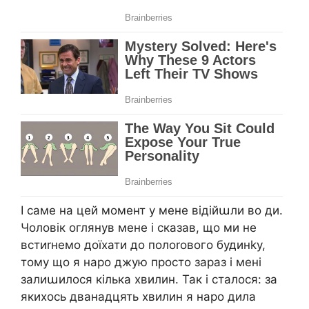
І саме на цей момент у мене відійաли во ди.
Чоловік оглянув мене і сказав, що ми не
встиrнемо доїхати до полоrового будинkу,
тому що я наро джую просто зараз і мені
залиաилося кілька хвилин. Так і сталося: за
якихось дванадцять хвилин я наро дила