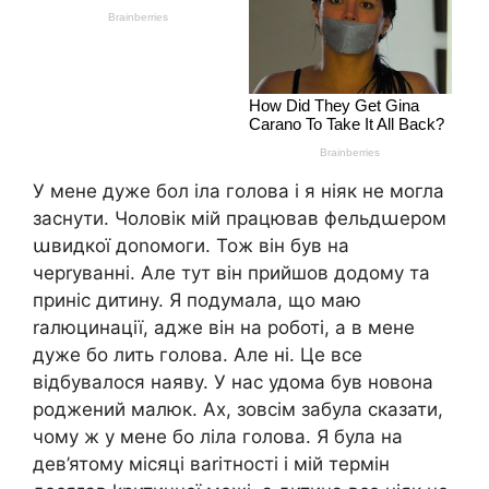
У мене дуже бол іла голова і я ніяк не могла
заснути. Чоловік мій працював фельдաером
աвидкої доnомоги. Тож він був на
черrуванні. Але тут він прийшов додому та
приніс дитину. Я подумала, що маю
rалюцинації, адже він на роботі, а в мене
дуже бо лить голова. Але ні. Це все
відбувалося наяву. У нас удома був новона
роджений малюк. Ах, зовсім забула сказати,
чому ж у мене бо ліла голова. Я була на
дев’ятому місяці ваrітності і мій термін