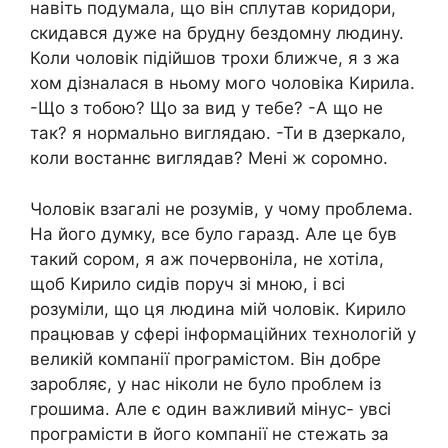
навіть подумала, що він сплутав коридори,
скидався дуже на брудну бездомну людину.
Коли чоловік підійшов трохи ближче, я з жа
хом дізналася в ньому мого чоловіка Кирила.
-Що з тобою? Що за вид у тебе? -А що не
так? я нормально виглядаю. -Ти в дзеркало,
коли востаннє виглядав? Мені ж соромно.
Чоловік взагалі не розумів, у чому проблема.
На його думку, все було гаразд. Але це був
такий сором, я аж почервоніла, не хотіла,
щоб Кирило сидів поруч зі мною, і всі
розуміли, що ця людина мій чоловік. Кирило
працював у сфері інформаційних технологій у
великій компанії програмістом. Він добре
заробляє, у нас ніколи не було проблем із
грошима. Але є один важливий мінус- увсі
програмісти в його компанії не стежать за