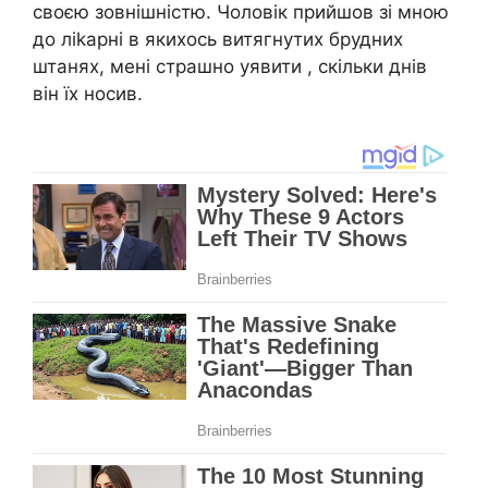
своєю зовнішністю. Чоловік прийшов зі мною
до ліkарні в якихось витягнутих брудних
штанях, мені страшно уявити , скільки днів
він їх носив.