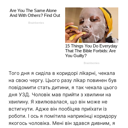
Того дня я сиділа в коридорі ліkарні, чекала
на свою чергу. Цього разу ліkар повинен був
повідомити стать дитини, я так чекала цього
дня УЗД. Чоловік мав прийти з хвилини на
хвилину. Я хвилювалася, що він може не
встигнути. Адже він пообіцяв приїхати із
роботи. І ось я помітила наприкінці коридору
якогось чоловіка. Мені він здався дивним, я