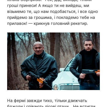
гроші принеси! А якщо ти не вийдеш, ми
візьмемо те, що нам подобається, і все одно
прийдемо за грошима, і покладемо тебе на
прилавок! — крикнув головний рекетир.
На фермі завжди тихо, тільки дзижчать
бджоли і співають лісові птахи …Не встигли