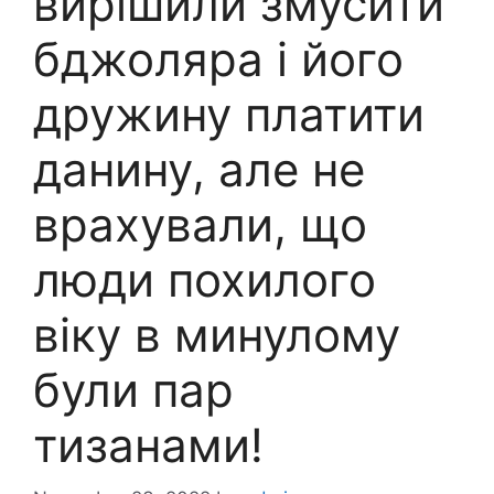
вирішили змусити
бджоляра і його
дружину платити
данину, але не
врахували, що
люди похилого
віку в минулому
були пар
тизанами!