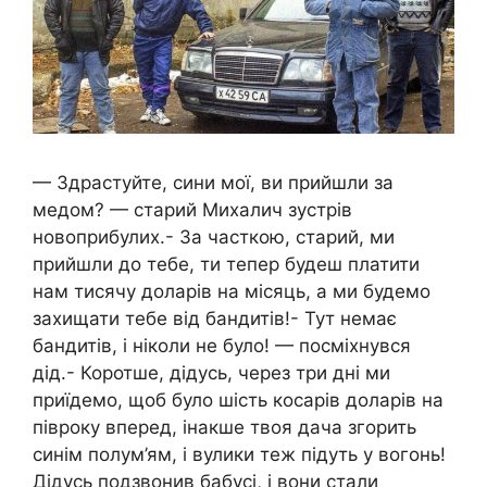
— Здрастуйте, сини мої, ви прийшли за
медом? — старий Михалич зустрів
новоприбулих.- За часткою, старий, ми
прийшли до тебе, ти тепер будеш платити
нам тисячу доларів на місяць, а ми будемо
захищати тебе від бандитів!- Тут немає
бандитів, і ніколи не було! — посміхнувся
дід.- Коротше, дідусь, через три дні ми
приїдемо, щоб було шість косарів доларів на
півроку вперед, інакше твоя дача згорить
синім полум’ям, і вулики теж підуть у вогонь!
Дідусь подзвонив бабусі, і вони стали