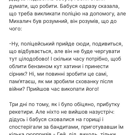
думати, що робити. Бабуся одразу сказала,
що треба викликати поліцію на допомогу, але
Михалич був розумний, він розумів, що до
чого:
-Ну, поліцейський прийде сюди, подивиться,
що відбувається, але він не буде чергувати
тут цілодобово! І скільки часу потрібно, щоб
облити бензином кут хатини і принести
сірник? Ні, ми повинні зробити це самі,
пам’ятаєш, як ми зробили схованку після
війни? Прийшов час викопати його!
Три дні по тому, як і було обіцяно, прибутку
рекетири. Але ніхто не вийшов назустріч:
дідусь і бабуся сховалися на горищі і
спостерігали за бандитами, приготувавши їм
кілька сюрпризів.- Гей, дід, виходь, тільки