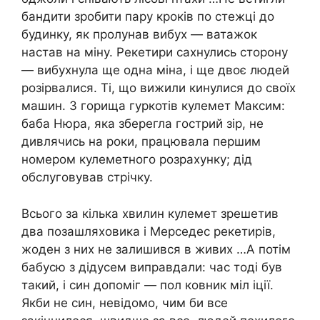
бандити зробити пару кроків по стежці до
будинку, як пролунав вибух — ватажок
настав на міну. Рекетири сахнулись сторону
— вибухнула ще одна міна, і ще двоє людей
розірвалися. Ті, що вижили кинулися до своїх
машин. З горища гуркотів кулемет Максим:
баба Нюра, яка зберегла гострий зір, не
дивлячись на роки, працювала першим
номером кулеметного розрахунку; дід
обслуговував стрічку.
Всього за кілька хвилин кулемет зрешетив
два позашляховика і Мерседес рекетирів,
жоден з них не залишився в живих …А потім
бабусю з дідусем виправдали: час тоді був
такий, і син допоміг — пол ковник міл іції.
Якби не син, невідомо, чим би все