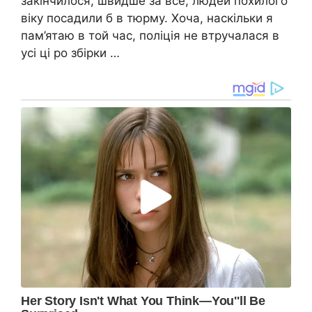
закінчилося, швидше за все, людей похилого
віку посадили б в тюрму. Хоча, наскільки я
пам’ятаю в той час, поліція не втручалася в
усі ці ро збірки …