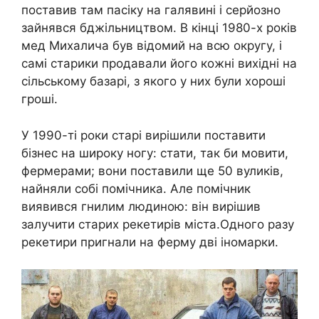
поставив там пасіку на галявині і серйозно
зайнявся бджільництвом. В кінці 1980-х років
мед Михалича був відомий на всю округу, і
самі старики продавали його кожні вихідні на
сільському базарі, з якого у них були хороші
гроші.
У 1990-ті роки старі вирішили поставити
бізнес на широку ногу: стати, так би мовити,
фермерами; вони поставили ще 50 вуликів,
найняли собі помічника. Але помічник
виявився гнилим людиною: він вирішив
залучити старих рекетирів міста.Одного разу
рекетири пригнали на ферму дві іномарки.