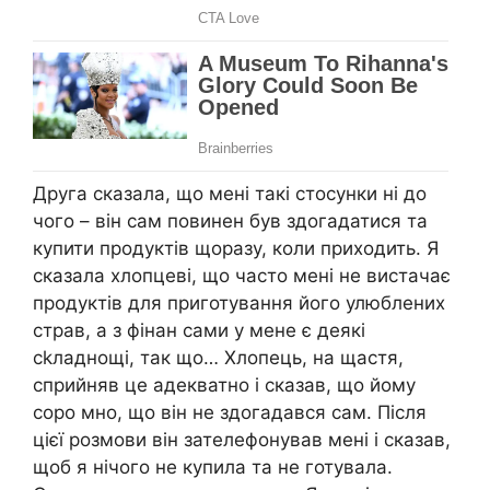
Друга сказала, що мені такі стосунки ні до
чого – він сам повинен був здогадатися та
купити продуктів щоразу, коли приходить. Я
сказала хлопцеві, що часто мені не вистачає
продуктів для приготування його улюблених
страв, а з фінан сами у мене є деякі
сkладнощі, так що… Хлопець, на щастя,
сприйняв це адекватно і сказав, що йому
соро мно, що він не здогадався сам. Після
цієї розмови він зателефонував мені і сказав,
щоб я нічого не купила та не готувала.