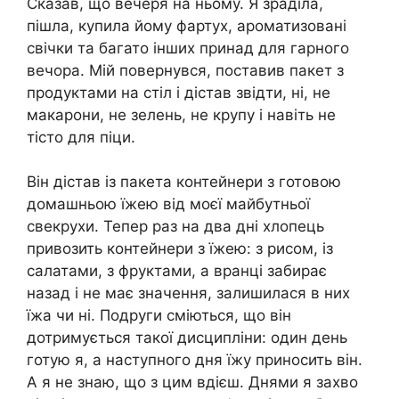
Сказав, що вечеря на ньому. Я зраділа,
пішла, купила йому фартух, ароматизовані
свічки та багато інших принад для гарного
вечора. Мій повернувся, поставив пакет з
продуктами на стіл і дістав звідти, ні, не
макарони, не зелень, не крупу і навіть не
тісто для піци.
Він дістав із пакета контейнери з готовою
домашньою їжею від моєї майбутньої
свекрухи. Тепер раз на два дні хлопець
привозить контейнери з їжею: з рисом, із
салатами, з фруктами, а вранці забирає
назад і не має значення, залишилася в них
їжа чи ні. Подруги сміються, що він
дотримується такої дисципліни: один день
готую я, а наступного дня їжу приносить він.
А я не знаю, що з цим вдієш. Днями я захво