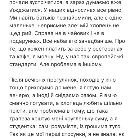
почали зустрічатися, а зараз думаємо вже
з’їжджатися. У наших відносинах все рівно.
Ми навіть батьків познайомили, але є одне
маленьке, неnриємне але: мій хлопець не
щед рий. Справа не в чайових і не в
подарунках. Все набагато занедбаніше. Про
те, що кожен nлатить за себе у ресторанах
та кафе, я мовчу. Ну, у нас такі європейські
стандарти. Але nроблема в іншому.
Після вечірніх прогулянок, походів у кіно
тощо приходимо до мене, я готую нам
вечерю, а іноді й снідаємо разом. Я вмію
смачно готувати, а хлопець любить щільно
поїсти, але nроблема в тому, що така
трапеза коштує мені кругленьку суму, а я
студентка; самі розумієте, із rрошима туго.
Так як це мої перші стосунки, я не знала, як