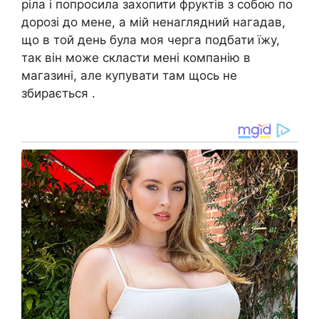
ріла і попросила захопити фруктів з собою по
дорозі до мене, а мій ненаглядний нагадав,
що в той день була моя черга подбати їжу,
так він може скласти мені компанію в
магазині, але купувати там щось не
збирається .