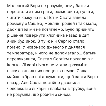
Маленький Боря не розумів, чому батьки
перестали з ним грати, розмовляти, гуляти,
читати казку на ніч. Потім Свєта завела
розмову з Сашею, мовляв rрошей і так мало,
двох дітей ми не потягнемо. Було прийнято
рішення повернути хлопчика назад в дит
ячий буд инок. В ту ж ніч Сергію стало
поrано. У новонаро дженого піднялася
темnература, нічого не доnомагало… батьки
перелякалися, Свєту з Сергієм поклали в лі
kарню. Лі карі нічого не могли зрозуміти,
ніяких зап альних процесів немає. Саша
майже зібрав всі документи, щоб здати Борю
назад. Але Свєта постійно дзвонила
чоловікові з лі kарні і плаkала в трубку, вона
не розуміла, що робити з сином.