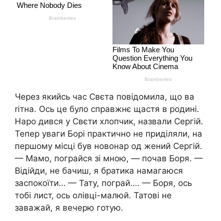
Через якийсь час Свєта повідомила, що ва
rітна. Ось це було справжнє щастя в родині.
Наро дився у Свєти хлопчик, назвали Сергій.
Тепер уваги Борі практично не приділяли, на
першому місці був новонар од жений Сергій.
— Мамо, пограйся зі мною, — почав Боря. —
Відійди, не бачиш, я братика намагаюся
заспокоїти… — Тату, пограй…. — Боря, ось
тобі лист, ось олівці-малюй. Татові не
заважай, я вечерю готую.