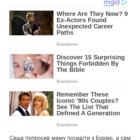
Саша попросив маму посидіти з Борею, а сам