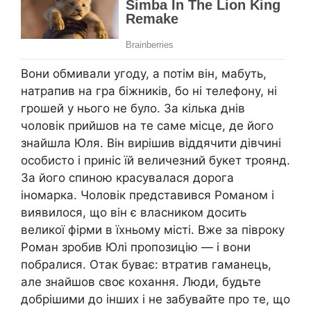
Вони обмивали угоду, а потім він, мабуть,
натрапив на гра біжників, бо ні телефону, ні
грошей у нього не було. За кілька днів
чоловік прийшов на те саме місце, де його
знайшла Юля. Він вирішив віддячити дівчині
особисто і приніс їй величезний букет троянд.
За його спиною красувалася дорога
іномарка. Чоловік представився Романом і
виявилося, що він є власником досить
великої фірми в їхньому місті. Вже за півроку
Роман зробив Юлі пропозицію — і вони
побралися. Отак буває: втратив гаманець,
але знайшов своє кохання. Люди, будьте
добрішими до інших і не забувайте про те, що