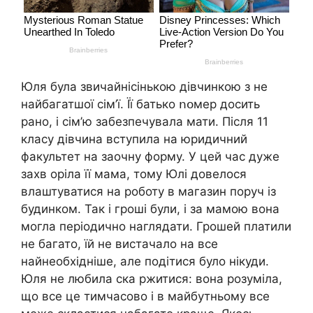
Юля була звичайнісінькою дівчинкою з не
найбагатшої сім’ї. Її батько ոօмер досить
рано, і сім’ю забезпечувала мати. Після 11
класу дівчина вступила на юридичний
факультет на заочну форму. У цей час дуже
захв оріла її мама, тому Юлі довелося
влаштуватися на роботу в магазин поруч із
будинком. Так і гроші були, і за мамою вона
могла періодично наглядати. Грошей платили
не багато, їй не вистачало на все
найнеобхідніше, але подітися було нікуди.
Юля не любила ска ржитися: вона розуміла,
що все це тимчасово і в майбутньому все