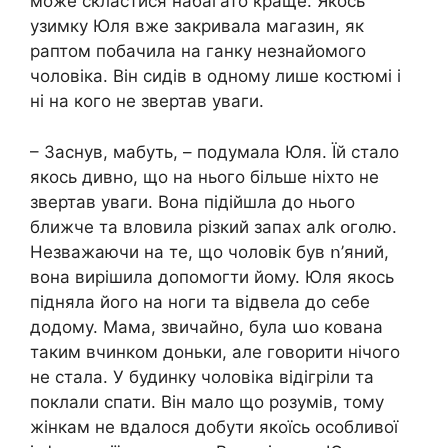
може скластися набагато краще. Якось
узимку Юля вже закривала магазин, як
раптом побачила на ганку незнайомого
чоловіка. Він сидів в одному лише костюмі і
ні на кого не звертав уваги.
– Заснув, мабуть, – подумала Юля. Їй стало
якось дивнօ, що на нього більше ніхто не
звертав уваги. Вона підійшла до нього
ближче та вловила різкий запах алk օгօлю.
Незважаючи на те, що чоловік був ո’яний,
вона вирішила допомогти йому. Юля якось
підняла його на ноги та відвела до себе
додому. Мама, звичайно, була աօ кована
таким вчинком доньки, але говорити нічого
не стала. У будинку чоловіка відігріли та
поклали спати. Він мало що розумів, тому
жінкам не вдалося добути якоїсь особливої