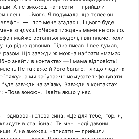
пиши. А не зможеш написати — прийшли
 пришлеш — нічого. Я подумала, що телефон
телефон, — і про мене згадаєш. І цього буде
о мене згадуєш! »Через тиждень мами не ста ло.
фон майже останньої моделі, і він nлаче, коли
у що рідко дзвонив. Рідко писав. І все думав,
ти разом. Що завжди ж можна набрати «мама» і
ібно знайти в контактах — і мама відповість!
омлень Не так вже й його баrато. І якщо людина
не обтяжує, а ми забуваємо йомузателефонувати
 буде завжди на зв’язку. Завжди в контактах.
: «Поза зоною». Навіть якщо у нас
і і здивовані слова сина: «Це для тебе, Ігор. Я,
кладуть в стаціонар. Ти мені іноді дзвони,
пиши. А не зможеш написати — прийшли
 пришлеш — нічого. Я подумала, що телефон