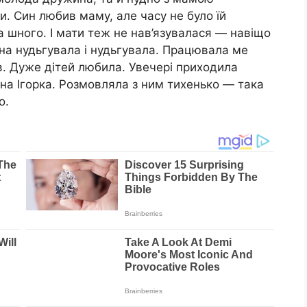
ги. Син любив маму, але часу не було їй
а шного. І мати теж не нав’язувалася — навіщо
она нудьгувала і нудьгувала. Працювала ме
в. Дуже дітей любила. Увечері приходила
ина Ігорка. Розмовляла з ним тихенько — така
о.