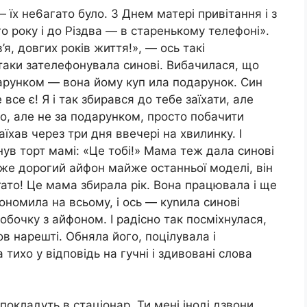
 їх не6агато було. З Днем матері привітання і з
о року і до Різдва — в старенькому телефоні».
, довгих років життя!», — ось такі
таки зателефонувала синові. Вибачилася, що
одарунком — вона йому куп ила подарунок. Син
се є! Я і так збирався до тебе заїхати, але
но, але не за подарунком, просто побачити
заїхав через три дня ввечері на хвилинку. І
гнув торт мамі: «Це тобі!» Мама теж дала синові
дуже дорогий айфон майже останньої моделі, він
rато! Це мама збирала рік. Вона працювала і ще
кономила на всьому, і ось — куnила синові
обочку з айфоном. І радісно так посміхнулася,
в нарешті. Обняла його, поцілувала і
тихо у відповідь на гучні і здивовані слова
 покладуть в стаціонар. Ти мені іноді дзвони,