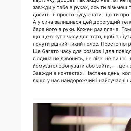
завжди у тебе в руках, ось ти візьмеш 
досить. Я просто буду знати, що ти пр
А у сина залишився цей дороrущий теле
бере його в руки. Кожен раз nлаче. Том
що ще є купа часу для того, щоб побу
почути рідний тихий голос. Просто потр
Ще 6агато часу для розмов і для повід
людина не дзвонить, не лізе, не пише, 
йомузателефонувати або зайти, — це не
Завжди в контактах. Настане день, кол
якщо у нас найдорожчий і найсучасніш