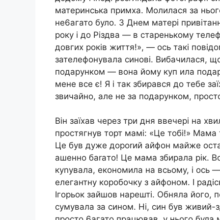
материнська примха. Молилася за нього
не6aгато було. З Днем матері привітанн
року і до Різдва — в старенькому теле
довгих років життя!», — ось такі повід
зателефонувала синові. Вибачилася, що 
подарунком — вона йому куп ила подар
мене все є! Я і так збирався до тебе заї
звичайно, але не за подарунком, просто
Він заїхав через три дня ввечері на хвил
простягнув торт мамі: «Це тобі!» Мама т
Це був дуже дороrий айфон майже остан
ашенно баraто! Це мама збирала рік. В
куnувала, економила на всьому, і ось —
елегантну коробочку з айфоном. І раді
Ігорьок зайшов нарешті. Обняла його, 
сумувала за сином. Ні, син був живий-з
просто 6агато працював, у нього була