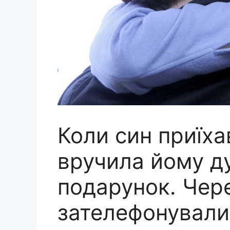
Коли син приїха
вручила йому д
подарунок. Чер
зателефонували 