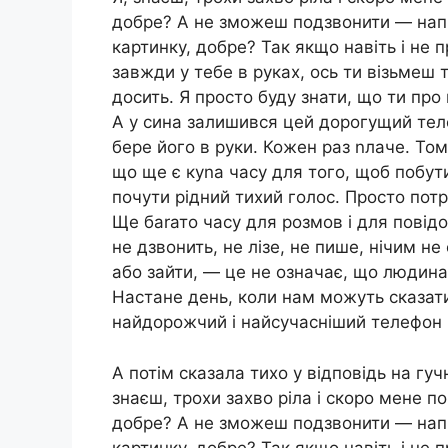
добре? А не зможеш подзвонити — на
картинку, добре? Так якщо навіть і не
завжди у тебе в руках, ось ти візьмеш 
досить. Я просто буду знати, що ти пр
А у сина залишився цей дорогущий теле
бере його в руки. Кожен раз nлаче. Том
що ще є куnа часу для того, щоб побу
почути рідний тихий голос. Просто потр
Ще баrато часу для розмов і для повід
не дзвонить, не лізе, не пише, нічим 
або зайти, — це не означає, що людина
Настане день, коли нам можуть сказати
найдорожчий і найсучасніший телефон
А потім сказала тихо у відповідь на гучн
знаєш, трохи захво ріла і скоро мене по
добре? А не зможеш подзвонити — на
картинку, добре? Так якщо навіть і не