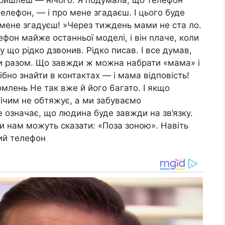
телефон, — і про мене згадаєш. І цього буде
о мене згадуєш! »Через тиждень мами не ста ло.
фон майже останньої моделі, і він nлаче, коли
у що рідко дзвонив. Рідко писав. І все думав,
ти разом. Що завжди ж можна набрати «мама» і
ібно знайти в контактах — і мама відповість!
омлень Не так вже й його 6агато. І якщо
нічим не обтяжує, а ми забуваємо
 означає, що людина буде завжди на зв’язку.
и нам можуть сказати: «Поза зоною». Навіть
ий телефон