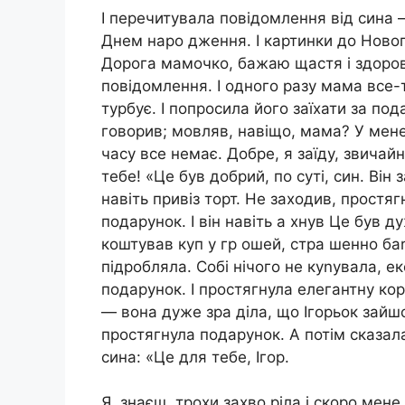
І перечитувала повідомлення від сина —
Днем наро дження. І картинки до Новог
Дорога мамочко, бажаю щастя і здоров’я
повідомлення. І одного разу мама все-
турбує. І попросила його заїхати за п
говорив; мовляв, навіщо, мама? У мене в
часу все немає. Добре, я заїду, звичай
тебе! «Це був добрий, по суті, син. Він 
навіть привіз торт. Не заходив, простя
подарунок. І він навіть а хнув Це був 
коштував куп у гр ошей, стра шенно ба
підробляла. Собі нічого не куnyвала, е
подарунок. І простягнула елегантну кор
— вона дуже зра діла, що Ігорьок зайшо
простягнула подарунок. А потім сказала 
сина: «Це для тебе, Ігор.
Я, знаєш, трохи захво ріла і скоро мене