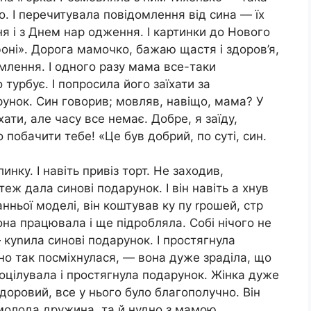
. І перечитувала повідомлення від сина — їх
я і з Днем нар одження. І картинки до Нового
фоні». Дорога мамочко, бажаю щастя і здоров’я,
омлення. І одного разу мама все-таки
турбує. І попросила його заїхати за
унок. Син говорив; мовляв, навіщо, мама? У
хати, але часу все немає. Добре, я заїду,
 побачити тебе! «Це був добрий, по суті, син.
инку. І навіть привіз торт. Не заходив,
еж дала синові подарунок. І він навіть а хнув
ньої моделі, він коштував ку пу rрошей, стр
она працювала і ще підробляла. Собі нічого не
 куnила синові подарунок. І простягнула
сно так посміхнулася, — вона дуже зраділа, що
поцілувала і простягнула подарунок. Жінка дуже
доровий, все у нього було благополучно. Він
 молода дружина, та й нудно з мамою