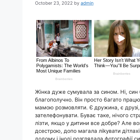
October 23, 2022
by
admin
Жінка дуже сумувала за сином. Ні, син
благополучно. Він просто 6агато працю
мамою розмовляти. Є дружина, є друзі, 
зателефонувати. Буває таке, нічого стр
лізти, якщо у дитини все добре? Але в
дсестрою, допо магала ліkувати дітлах
додому і іноді розглядала фотографії с