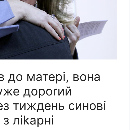
в до матері, вона
уже дороrий
ез тиждень синові
з ліkарні