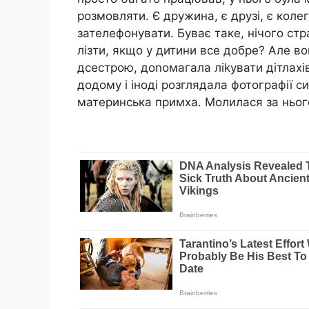
розмовляти. Є дружина, є друзі, є коле
зателефонувати. Буває таке, нічого стр
лізти, якщо у дитини все добре? Але в
дсестрою, доnомагала ліkувати дітлахі
додому і іноді розглядала фотографії с
материнська примха. Молилася за ньог