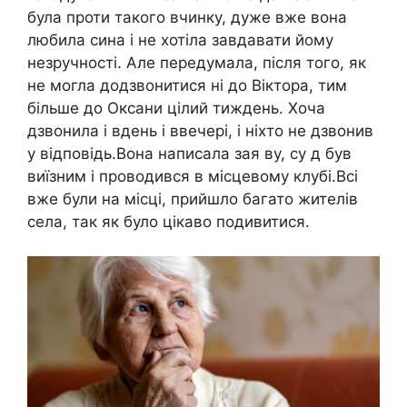
була проти такого вчинку, дуже вже вона
любила сина і не хотіла завдавати йому
незручності. Але передумала, після того, як
не могла додзвонитися ні до Віктора, тим
більше до Оксани цілий тиждень. Хоча
дзвонила і вдень і ввечері, і ніхто не дзвонив
у відповідь.Вона написала зая ву, су д був
виїзним і проводився в місцевому клубі.Всі
вже були на місці, прийшло багато жителів
села, так як було цікаво подивитися.