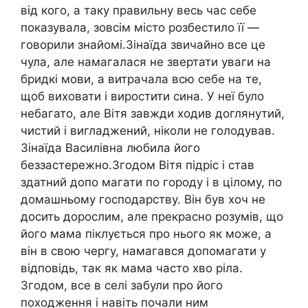
від кого, а таку правильну весь час себе
показувала, зовсім місто розбестило її —
говорили знайомі.Зінаїда звичайно все це
чула, але намагалася не звертати уваги на
бридкі мови, а витрачала всю себе на те,
щоб виховати і виростити сина. У неї було
небагато, але Вітя завжди ходив доглянутий,
чистий і вигладжений, ніколи не голодував.
Зінаїда Василівна любила його
беззастережно.Згодом Вітя підріс і став
здатний допо магати по городу і в цілому, по
домашньому господарству. Він був хоч не
досить дорослим, але прекрасно розумів, що
його мама піклується про нього як може, а
він в свою чергу, намагався допомагати у
відповідь, так як мама часто хво ріла.
Згодом, все в селі забули про його
походження і навіть почали ним