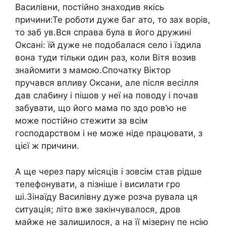
Василівни, постійно знаходив якісь
причини:Те роботи дуже баг ато, то зах ворів,
то заб ув.Вся справа була в його дружині
Оксані: їй дуже не подобалася село і їздила
вона туди тільки один раз, коли Вітя возив
знайомити з мамою.Спочатку Віктор
пручався впливу Оксани, але після весілля
дав слабину і пішов у неї на поводу і почав
забувати, що його мама по здо ров’ю не
може постійно стежити за всім
господарством і не може ніде працювати, з
цієї ж причини.
А ще через пару місяців і зовсім став рідше
телефонувати, а пізніше і висилати гро
ші.Зінаїду Василівну дуже розча рувала ця
ситуація; літо вже закінчувалося, дров
майже не залишилося, а на її мізерну пе нсію