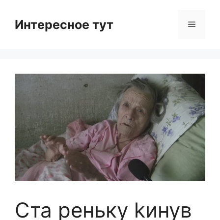
Skip
to
Интересное тут
Menu
content
Ста реньку kинув