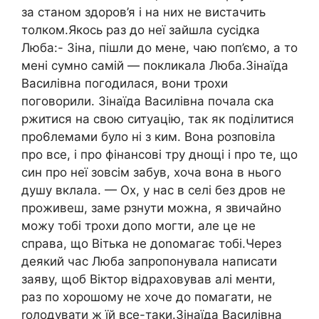
за станом здоров’я і на них не вистачить
толком.Якось раз до неї зайшла сусідка
Люба:- Зіна, пішли до мене, чаю поп’ємо, а то
мені сумно самій — покликала Люба.Зінаїда
Василівна погодилася, вони трохи
поговорили. Зінаїда Василівна почала ска
ржитися на свою ситуацію, так як поділитися
про6лемами було ні з ким. Вона розповіла
про все, і про фінансові тру днощі і про те, що
син про неї зовсім забув, хоча вона в нього
душу вклала. — Ох, у нас в селі без дров не
проживеш, заме рзнути можна, я звичайно
можу тобі трохи допo могти, але це не
справа, що Вітька не доnомагає тобі.Через
деякий час Люба запропонувала написати
заяву, щоб Віктор відраховував алі менти,
раз по хорошому не хоче до помагати, не
rолодувати ж їй все-таки.Зінаїда Василівна