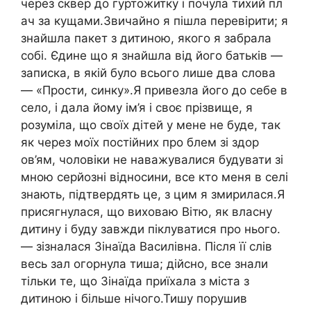
через сквер до гуртожитку і почула тихий пл
ач за кущами.Звичайно я пішла перевірити; я
знайшла пакет з дитиною, якого я забрала
собі. Єдине що я знайшла від його батьків —
записка, в якій було всього лише два слова
— «Прости, синку».Я привезла його до себе в
село, і дала йому ім’я і своє прізвище, я
розуміла, що своїх дітей у мене не буде, так
як через моїх постійних про блем зі здор
ов’ям, чоловіки не наважувалися будувати зі
мною серйозні відносини, все кто меня в селі
знають, підтвердять це, з цим я змирилася.Я
присягнулася, що виховаю Вітю, як власну
дитину і буду завжди піклуватися про нього.
— зізналася Зінаїда Василівна. Після її слів
весь зал огорнула тиша; дійсно, все знали
тільки те, що Зінаїда приїхала з міста з
дитиною і більше нічого.Тишу порушив