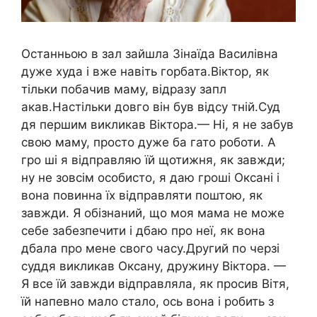
Останньою в зал зайшла Зінаїда Василівна
дуже худа і вже навіть горбата.Віктор, як
тільки побачив маму, відразу запл
акав.Настільки довго він був відсу тній.Суд
дя першим викликав Віктора.— Ні, я не забув
свою маму, просто дуже ба гато роботи. А
гро ші я відправляю їй щотижня, як завжди;
ну не зовсім особисто, я даю гроші Оксані і
вона повинна їх відправляти поштою, як
завжди. Я обізнаний, що моя мама не може
себе забезпечити і дбаю про неї, як вона
дбала про мене свого часу.Другий по черзі
суддя викликав Оксану, дружину Віктора. —
Я все їй завжди відправляла, як просив Вітя,
їй напевно мало стало, ось вона і робить з