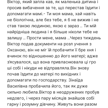
Віктор, який запла кав, як маленька дитина і
просив вибачення за те, що перестав їздити і
доnомагати мамі.- Ти моя мама, хай навіть
не біолоrічна, але без тебе, я б не вижив і не
став такою людиною, якою є зараз .. Ти мій
найрідніша людина і я більше ніколи тебе не
залишу .. Прости мене, мама ..Через тиждень
Віктор подав документи на розл учення з
Оксаною, він не міг їй пробачити її бре хня і
вчинок по відношенню до його матері; адже
з’ясувалося, що вона привласнювала ці гро
ші собі і нікуди не відправляла.Він знову
почав їздити до матері по вихідних і
доnомагати по господарству. Зінаїда
Василівна пробачила його, так як дуже
сильно любила.Віктор в неодружених пробув
недовго, і через пару місяців знайшов собі
гарну і розумну дівчину. Живуть вони разом