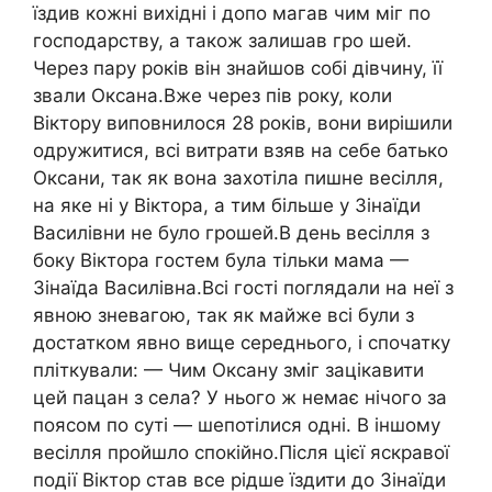
їздив кожні вихідні і допо магав чим міг по
господарству, а також залишав гро шей.
Через пару років він знайшов собі дівчину, її
звали Оксана.Вже через пів року, коли
Віктору виповнилося 28 років, вони вирішили
одружитися, всі витрати взяв на себе батько
Оксани, так як вона захотіла пишне весілля,
на яке ні у Віктора, а тим більше у Зінаїди
Василівни не було грошей.В день весілля з
боку Віктора гостем була тільки мама —
Зінаїда Василівна.Всі гості поглядали на неї з
явною зневагою, так як майже всі були з
достатком явно вище середнього, і спочатку
пліткували: — Чим Оксану зміг зацікавити
цей пацан з села? У нього ж немає нічого за
поясом по суті — шепотілися одні. В іншому
весілля пройшло спокійно.Після цієї яскравої
події Віктор став все рідше їздити до Зінаїди