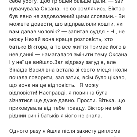
себе убогу, щоб гр ошей більше дали. — зви
нувачувала Оксана, не со ромлячись; Віктор
був явно не задоволений цими словами.- Ви
можете довести, що відправляли кошти, які
вам давав чоловік? — запитав суддя.- Ні, не
можу Нехай вона краще розповість, хто
батько Віктора, а то все життя тримає його в
невіданні — намагалася змінити тему Оксана
І у неї це вийшло.Зал відразу загудів, але
Зінаїда Василівна встала зі свого місця і коли
почала говорити, зал затих, всім було цікаво,
що вона на це відповість.- Я можу
відповісти! Насправді, я повинна була
зізнатися ще дуже давно. Прости, Вітька, що
приховувала від тебе правду. Віктор не мій
рідний син і батьків я його не знала.
Одного разу я йшла після захисту диплома