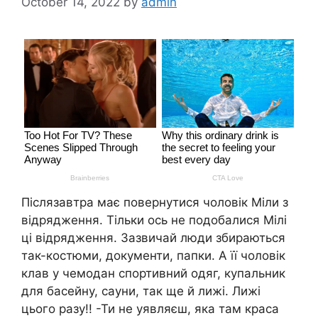
October 14, 2022
by
admin
Післязавтра має повернутися чоловік Міли з
відрядження. Тільки ось не подобалися Мілі
ці відрядження. Зазвичай люди збираються
так-костюми, документи, папки. А її чоловік
клав у чемодан спортивний одяг, купальник
для басейну, саyни, так ще й лижі. Лижі
цього разу!! -Ти не уявляєш, яка там краса