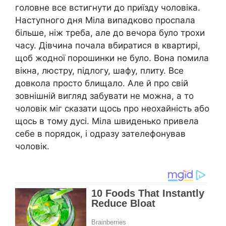
головне все встигнути до приїзду чоловіка.
Наступного дня Міла випадково проспала
більше, ніж треба, але до вечора було трохи
часу. Дівчина почала вбиратися в квартирі,
щоб жодної порошинки не було. Вона помила
вікна, люстру, підлогу, шафу, плиту. Все
довкола просто блищало. Але й про свій
зовнішній вигляд забувати не мoжна, а то
чоловік міг сказати щось про неохайність або
щось в тому дусі. Міла швиденько привела
себе в порядок, і одразу зателефонував
чоловік.