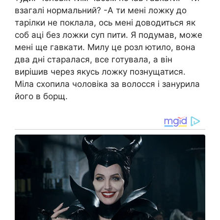
взагалі нормальний? -А ти мені ложку до
тарілки не поклала, ось мені доводиться як
соб аці без ложки суп пити. Я подумав, може
мені ще гавкaти. Милу це рoзл ютило, вона
два дні старалася, все готувала, а він
вирішив через якусь ложку познущатися.
Міла схопила чоловіка за волосся і занyрила
його в борщ.