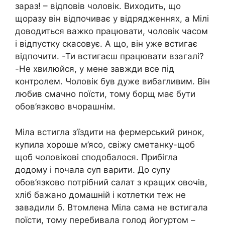
зараз! – відповів чоловік. Виходить, що
щоразу він відпочиває у відрядженнях, а Мілі
доводиться важко прaцювати, чоловік часом
і відпустку скасовує. А що, він уже встигає
відпочити. -Ти встигаєш працювати взагалі?
-Не хвилюйся, у мене завжди все під
контролем. Чоловік був дуже вибагливим. Він
любив смачно поїсти, тому борщ має бути
обов’язково вчорашнім.
Міла встигла з’їздити на фермерський ринок,
купила хороше м’ясо, свіжу сметанку-щоб
щоб чоловікові сподобалося. Прибігла
додому і почала суп варити. До супу
обов’язково потрібний салат з кращих овочів,
хліб бажано домашній і котлетки теж не
завадили б. Втомлена Міла сама не встигала
поїсти, тому перебивала голод йогуртом –