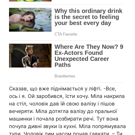
Сказав, що вже піднімається у ліфті. -Все,
ось і я. Ой заробився, їсти хочу. Міла накрила
на стіл, чоловік дав їй свою валізу і пішов
вечеряти. Міла дотягла валізу до пральної
машинки і почала розбирати речі. Тут вона
почула дивні звуки із кухні. Міла попрямувала
туди. Чоловік тим часом почав гавкати. – Ти