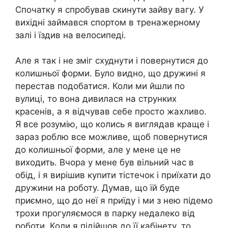
Спочатку я спробував скинути зайву вагу. У
вихідні займався спортом в тренажерному
залі і їздив на велосипеді.
Але я так і не зміг схуднути і повернутися до
колишньої форми. Було видно, що дружині я
перестав подобатися. Коли ми йшли по
вулиці, то вона дивилася на струнких
красенів, а я відчував себе просто жахливо.
Я все розумію, що колись я виглядав краще і
зараз роблю все можливе, щоб повернутися
до колишньої форми, але у мене це не
виходить. Вчора у мене був вільний час в
обід, і я вирішив куnити тістечок і приїхати до
дружини на роботу. Думав, що їй буде
приємно, що до неї я приїду і ми з нею підемо
трохи прогуляємося в парку недалеко від
роботи. Коли я підійшов до її кабінету, то