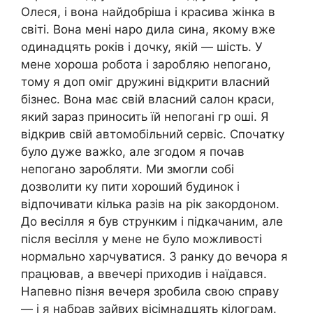
Олеся, і вона найдобріша і красива жінка в
світі. Вона мені наро дила сина, якому вже
одинадцять років і дочку, якій — шість. У
мене хороша робота і заробляю непогано,
тому я доп оміг дружині відкрити власний
бізнес. Вона має свій власний салон краси,
який зараз приносить їй непогані гр оші. Я
відкрив свій автомобільний сервіс. Спочатку
було дуже важkо, але згодом я почав
непогано заробляти. Ми змогли собі
дозволити ку пити хороший будинок і
відпочивати кілька разів на рік закордоном.
До весілля я був струнким і підкачаним, але
після весілля у мене не було можливості
нормально харчуватися. З ранку до вечора я
працював, а ввечері приходив і наїдався.
Напевно пізня вечеря зробила свою справу
— і я набрав зайвих вісімнадцять кілограм.