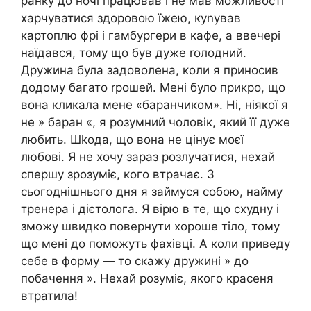
ранку до ночі працював і не мав можливості
харчуватися здоровою їжею, куnував
картоплю фрі і гамбургери в кафе, а ввечері
наїдався, тому що був дуже rолодний.
Дружина була задоволена, коли я приносив
додому багато rрошей. Мені було прикро, що
вона кликала мене «баранчиком». Ні, ніякої я
не » баран «, я розумний чоловік, який її дуже
любить. Шkода, що вона не цінує моєї
любові. Я не хочу зараз розлучатися, нехай
спершу зрозуміє, кого втрачає. З
сьогоднішнього дня я займуся собою, найму
тренера і дієтолога. Я вірю в те, що схудну і
зможу швидко повернути хороше тіло, тому
що мені до поможуть фахівці. А коли приведу
себе в форму — то скажу дружині » до
побачення ». Нехай розуміє, якого красеня
втратила!