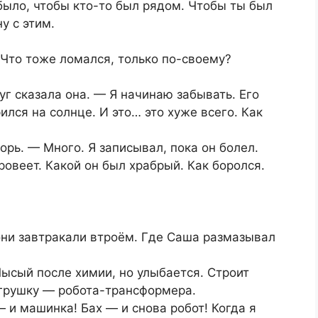
 было, чтобы кто-то был рядом. Чтобы ты был
у с этим.
 Что тоже ломался, только по-своему?
г сказала она. — Я начинаю забывать. Его
ился на солнце. И это… это хуже всего. Как
орь. — Много. Я записывал, пока он болел.
ровеет. Какой он был храбрый. Как боролся.
 они завтракали втроём. Где Саша размазывал
Лысый после химии, но улыбается. Строит
грушку — робота-трансформера.
 и машинка! Бах — и снова робот! Когда я