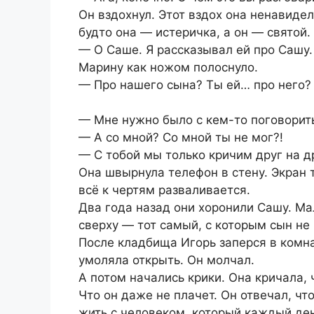
Он вздохнул. Этот вздох она ненавидел
будто она — истеричка, а он — святой.
— О Саше. Я рассказывал ей про Сашу.
Марину как ножом полоснуло.
— Про нашего сына? Ты ей… про него?
— Мне нужно было с кем-то поговорит
— А со мной? Со мной ты не мог?!
— С тобой мы только кричим друг на д
Она швырнула телефон в стену. Экран т
всё к чертям разваливается.
Два года назад они хоронили Сашу. М
сверху — тот самый, с которым сын не
После кладбища Игорь заперся в комна
умоляла открыть. Он молчал.
А потом начались крики. Она кричала, 
Что он даже не плачет. Он отвечал, чт
жить с человеком, который каждый ден