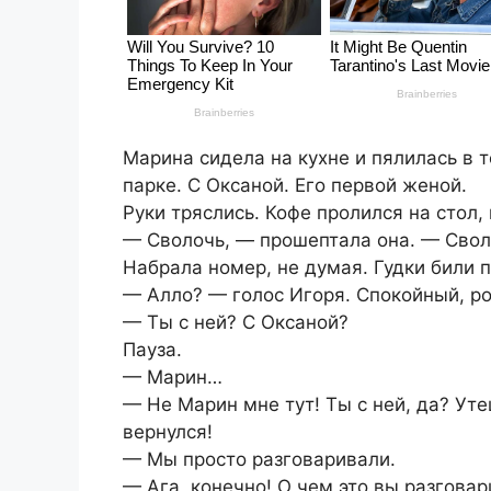
Марина сидела на кухне и пялилась в т
парке. С Оксаной. Его первой женой.
Руки тряслись. Кофе пролился на стол, 
— Сволочь, — прошептала она. — Своло
Набрала номер, не думая. Гудки били 
— Алло? — голос Игоря. Спокойный, ро
— Ты с ней? С Оксаной?
Пауза.
— Марин…
— Не Марин мне тут! Ты с ней, да? У
вернулся!
— Мы просто разговаривали.
— Ага, конечно! О чем это вы разгова