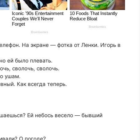
елефон. На экране — фотка от Ленки. Игорь в
но ей было плевать.
чь, сволочь, сволочь.
по ушам.
вный. Как всегда теперь.
тешаешься? Ей небось весело — бывший
ривали? О погоде?