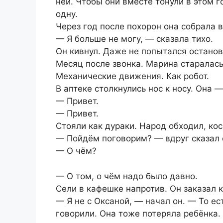
ней. Чтобы они вместе тонули в этом г
одну.
Через год после похорон она собрала 
— Я больше не могу, — сказала тихо.
Он кивнул. Даже не попытался останов
Месяц после звонка. Марина старалась
Механические движения. Как робот.
В аптеке столкнулись нос к носу. Она 
— Привет.
— Привет.
Стояли как дураки. Народ обходил, кос
— Пойдём поговорим? — вдруг сказал 
— О чём?
— О том, о чём надо было давно.
Сели в кафешке напротив. Он заказал к
— Я не с Оксаной, — начал он. — То ес
говорили. Она тоже потеряла ребёнка