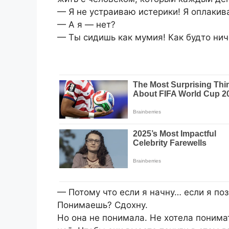
— Я не устраиваю истерики! Я оплакив
— А я — нет?
— Ты сидишь как мумия! Как будто нич
— Потому что если я начну… если я по
Понимаешь? Сдохну.
Но она не понимала. Не хотела понима