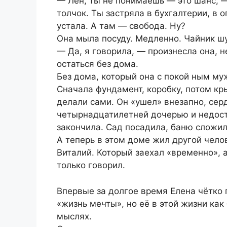
— Лен, ты не понимаешь — это шанс, 
толчок. Ты застряла в бухгалтерии, в 
устала. А там — свобода. Ну?
Она мыла посуду. Медленно. Чайник ш
— Да, я говорила, — произнесла она, н
остаться без дома.
Без дома, который она с покой ным муж
Сначала фундамент, коробку, потом кры
делали сами. Он «ушел» внезапно, серд
четырнадцатилетней дочерью и недос
закончила. Сад посадила, баню сложил
А теперь в этом доме жил другой чело
Виталий. Который заехал «временно», а
только говорил.
Впервые за долгое время Елена чётко 
«жизнь мечты», но её в этой жизни как 
мыслях.