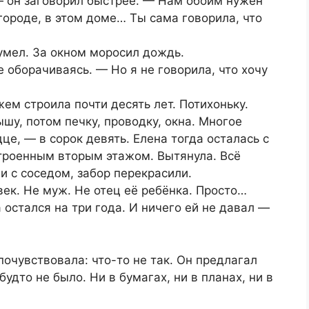
— он заговорил быстрее. — Нам обоим нужен
огороде, в этом доме… Ты сама говорила, что
умел. За окном моросил дождь.
е оборачиваясь. — Но я не говорила, что хочу
ем строила почти десять лет. Потихоньку.
шу, потом печку, проводку, окна. Многое
це, — в сорок девять. Елена тогда осталась с
троенным вторым этажом. Вытянула. Всё
и с соседом, забор перекрасили.
век. Не муж. Не отец её ребёнка. Просто…
 остался на три года. И ничего ей не давал —
почувствовала: что-то не так. Он предлагал
будто не было. Ни в бумагах, ни в планах, ни в