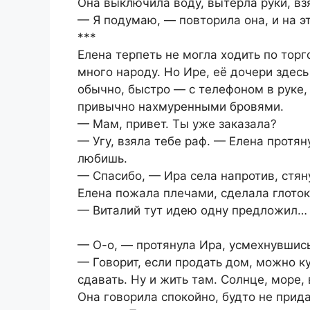
Она выключила воду, вытерла руки, вз
— Я подумаю, — повторила она, и на эт
***
Елена терпеть не могла ходить по то
много народу. Но Ире, её дочери здесь
обычно, быстро — с телефоном в руке,
привычно нахмуренными бровями.
— Мам, привет. Ты уже заказала?
— Угу, взяла тебе раф. — Елена протя
любишь.
— Спасибо, — Ира села напротив, стяну
Елена пожала плечами, сделала глото
— Виталий тут идею одну предложил…
— О-о, — протянула Ира, усмехнувшис
— Говорит, если продать дом, можно ку
сдавать. Ну и жить там. Солнце, море,
Она говорила спокойно, будто не прид