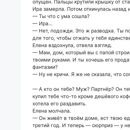
опущен. Пальцы крутили крышку от ста
Ира замерла. Потом откинулась назад и
— Ты что с ума сошла?
— Ира…
— Нет, подожди. Это ж разводка. Ты п
для того, чтобы отжать у тебя единст
Елена вздохнула, отвела взгляд.
— Мам, дом, который вы с папой строил
твоими руками. И ты хочешь его прода
фантазии?
— Ну не кричи. Я же не сказала, что с
— А кто он тебе? Муж? Партнёр? Он те
купил тебе что-то кроме дешёвого коф
хотела его раздавить.
Елена молчала.
— Он живёт в твоём доме, ест твою еду
третий год. И теперь — сюрприз — у не