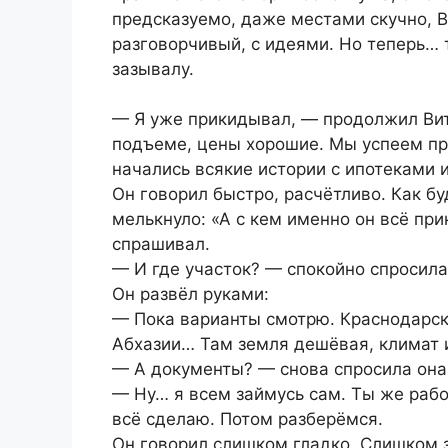
предсказуемо, даже местами скучно, 
разговорчивый, с идеями. Но теперь… 
зазывалу.
— Я уже прикидывал, — продолжил Вит
подъеме, цены хорошие. Мы успеем про
начались всякие истории с ипотеками 
Он говорил быстро, расчётливо. Как бу
мелькнуло: «А с кем именно он всё при
спрашивал.
— И где участок? — спокойно спросила
Он развёл руками:
— Пока варианты смотрю. Краснодарски
Абхазии… Там земля дешёвая, климат 
— А документы? — снова спросила она
— Ну… я всем займусь сам. Ты же рабо
всё сделаю. Потом разберёмся.
Он говорил слишком гладко. Слишком з