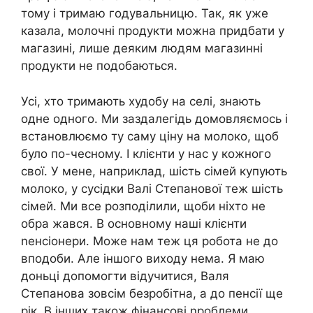
тому і тримаю годувальницю. Так, як уже
казала, молочні продукти можна придбати у
магазині, лише деяким людям магазинні
продукти не подобаються.
Усі, хто тримають худобу на селі, знають
одне одного. Ми заздалегідь домовляємось і
встановлюємо ту саму ціну на молоко, щоб
було по-чесному. І клієнти у нас у кожного
свої. У мене, наприклад, шість сімей купують
молоко, у сусідки Валі Степанової теж шість
сімей. Ми все розподілили, щоби ніхто не
обра жався. В основному наші клієнти
nенсіонери. Може нам теж ця робота не до
вподоби. Але іншого виходу нема. Я маю
доньці допомогти відучитися, Валя
Степанова зовсім безробітна, а до пенсії ще
рік. В інших також фінансові nроблеми.