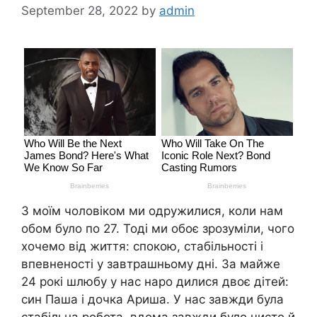
September 28, 2022
by
admin
З моїм чоловіком ми одружилися, коли нам
обом було по 27. Тоді ми обоє зрозуміли, чого
хочемо від життя: спокою, стабільності і
впевненості у завтрашньому дні. За майже
24 рокі шлюбу у нас наро дилися двоє дітей:
син Паша і дочка Ариша. У нас завжди була
стабільна робота, вдома завжди було чисто й