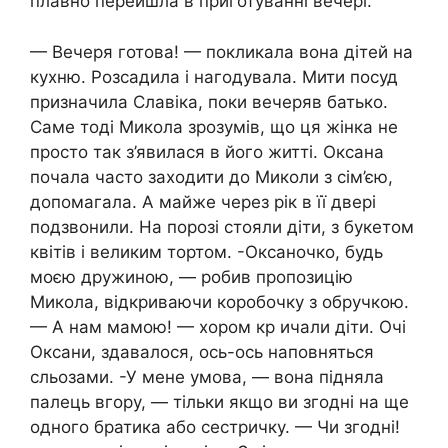
плавно перейшла в приготуванні вечері.
— Вечеря готова! — покликала вона дітей на
кухню. Розсадила і нагодувала. Мити посуд
призначила Славіка, поки вечеряв батько.
Саме тоді Микола зрозумів, що ця жінка не
просто так з’явилася в його житті. Оксана
почала часто заходити до Миколи з сім’єю,
допомагала. А майже через рік в її двері
подзвонили. На порозі стояли діти, з букетом
квітів і великим тортом. -Оксаночко, будь
моєю дружиною, — робив пропозицію
Микола, відкриваючи коробочку з обручкою.
— А нам мамою! — хором кр ичали діти. Очі
Оксани, здавалося, ось-ось наповняться
сльозами. -У мене умова, — вона підняла
палець вгору, — тільки якщо ви згодні на ще
одного братика або сестричку. — Чи згодні!