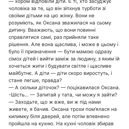
— хором відповіли діти. Є ті, хто засуджує
чоловіка за те, що він зіпхнув турботи зі
своїми дітьми на цю жінку. Вони не
розуміють, як Оксана зважилася на сьому
дитину. Вважають, що вони повинні
справлятися самі, раз прийняли таке
рішення. Але вона щаслива, і може в цьому і
було її призначення — бути мамою одразу
сімох дітей і вийти заміж за людину, з яким їй
хочеться жити і будувати світле і щасливе
майбутнє. А діти — діти скоро виростуть, і
стане легше, правда?
— А скільки діточок? — поцікавилася Оксана.
-Шість… — Запитай у тата, чи можу я зайти?
— Заходьте, що ж вже, ви ж під нами
живете, я бачив. Оксана трохи пом’ялася на
килимку біля дверей, але потім впевнено
пройшла на кухню. На кухні чоловік збирав