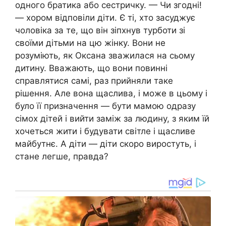
одного братика або сестричку. — Чи згодні!
— хором відповіли діти. Є ті, хто засуджує
чоловіка за те, що він зіпхнув турботи зі
своїми дітьми на цю жінку. Вони не
розуміють, як Оксана зважилася на сьому
дитину. Вважають, що вони повинні
справлятися самі, раз прийняли таке
рішення. Але вона щаслива, і може в цьому і
було її призначення — бути мамою одразу
сімох дітей і вийти заміж за людину, з яким їй
хочеться жити і будувати світле і щасливе
майбутнє. А діти — діти скоро виростуть, і
стане легше, правда?