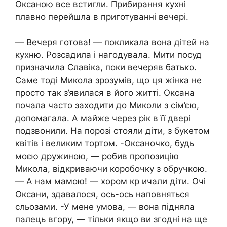
Оксаною все встигли. Прибирання кухні
плавно перейшла в приготуванні вечері.
— Вечеря готова! — покликала вона дітей на
кухню. Розсадила і нагодувала. Мити посуд
призначила Славіка, поки вечеряв батько.
Саме тоді Микола зрозумів, що ця жінка не
просто так з’явилася в його житті. Оксана
почала часто заходити до Миколи з сім’єю,
допомагала. А майже через рік в її двері
подзвонили. На порозі стояли діти, з букетом
квітів і великим тортом. -Оксаночко, будь
моєю дружиною, — робив пропозицію
Микола, відкриваючи коробочку з обручкою.
— А нам мамою! — хором кр ичали діти. Очі
Оксани, здавалося, ось-ось наповняться
сльозами. -У мене умова, — вона підняла
палець вгору, — тільки якщо ви згодні на ще