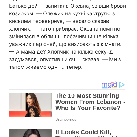
Батько де? — запитала Оксана, звівши брови
козирком. — Олежик на кухні каструлю з
киселем перевернув, — весело сказав
хлопчик, — тато прибирає. Оксана помітно
змінилася в обличчі, побачивши ще кілька
уважних пар очей, що визирають з кімнати.
— А мама де? Хлопчик на кілька секунд
задумався, опустивши очі, і сказав. — Ми з
татом живемо одні … тепер.