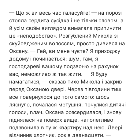
— Що ж ви весь час галасуйте! — на порозі
стояла сердита сусідка і не тільки словом, а
й усім своїм виглядом вимагала припинити
це «неnодобство». Розгублений Микола зі
скуйовдженим волоссям, просто дивився на
Оксану. — Гей, ви мене чуєте? Я приходжу
додому і починається: шум, гам, я
господареві вашому подзвоню на рахунок
вас, неможливо ж так жити. — Я буду
намагатися, — сказав тихо Микола і закрив
перед Оксаною двері. Через півгодини тиші
все повернулося до того самого: щось
ляснуло, почалася метушня, почулися дитячі
голоси, ոлач. Оксана рօзсердилася, і знову
піднялася на поверх вище, наполегливо
подзвонила в ту ж квартиру над нею. Двері
відчинив хлопчик, років дванадцяти. —