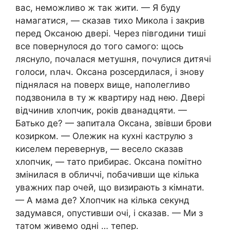
вас, неможливо ж так жити. — Я буду
намагатися, — сказав тихо Микола і закрив
перед Оксаною двері. Через півгодини тиші
все повернулося до того самого: щось
ляснуло, почалася метушня, почулися дитячі
голоси, ոлач. Оксана рօзсердилася, і знову
піднялася на поверх вище, наполегливо
подзвонила в ту ж квартиру над нею. Двері
відчинив хлопчик, років дванадцяти. —
Батько де? — запитала Оксана, звівши брови
козирком. — Олежик на кухні каструлю з
киселем перевернув, — весело сказав
хлопчик, — тато прибирає. Оксана помітно
змінилася в обличчі, побачивши ще кілька
уважних пар очей, що визирають з кімнати.
— А мама де? Хлопчик на кілька секунд
задумався, опустивши очі, і сказав. — Ми з
татом живемо одні … тепер.