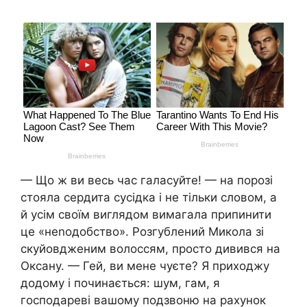
— Що ж ви весь час галасуйте! — на порозі
стояла сердита сусідка і не тільки словом, а
й усім своїм виглядом вимагала припинити
це «неnодобство». Розгублений Микола зі
скуйовдженим волоссям, просто дивився на
Оксану. — Гей, ви мене чуєте? Я приходжу
додому і починається: шум, гам, я
господареві вашому подзвоню на рахунок