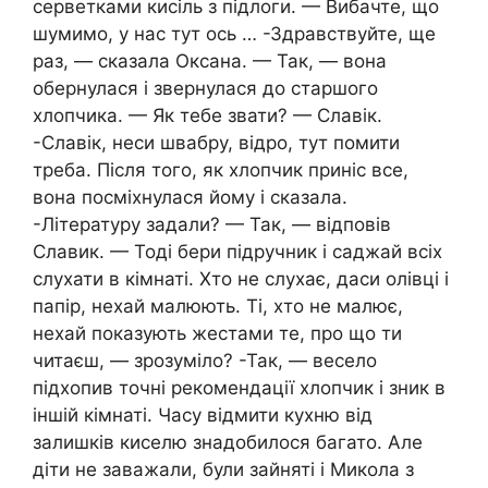
серветками кисіль з підлоги. — Вибачте, що
шумимо, у нас тут ось … -Здравствуйте, ще
раз, — сказала Оксана. — Так, — вона
обернулася і звернулася до старшого
хлопчика. — Як тебе звати? — Славік.
-Славік, неси швабру, відро, тут помити
треба. Після того, як хлопчик приніс все,
вона посміхнулася йому і сказала.
-Літературу задали? — Так, — відповів
Славик. — Тоді бери підручник і саджай всіх
слухати в кімнаті. Хто не слухає, даси олівці і
папір, нехай малюють. Ті, хто не малює,
нехай показують жестами те, про що ти
читаєш, — зрозуміло? -Так, — весело
підхопив точні рекомендації хлопчик і зник в
іншій кімнаті. Часу відмити кухню від
залишків киселю знадобилося багато. Але
діти не заважали, були зайняті і Микола з