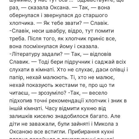
раз, — сказала Оксана. — Так, — вона
обернулася і звернулася до старшого
хлопчика. — Як тебе звати? — Славік.
-Славік, неси швабру, відро, тут помити
треба. Після того, як хлопчик приніс все,
вона посміхнулася йому і сказала.
-Літературу задали? — Так, — відповів
Славик. — Тоді бери підручник і саджай всіх
слухати в кімнаті. Хто не слухає, даси олівці і
папір, нехай малюють. Ті, хто не малює,
нехай показують жестами те, про що ти
читаєш, — зрозуміло? -Так, — весело
підхопив точні рекомендації хлопчик і зник в
іншій кімнаті. Часу відмити кухню від
залишків киселю знадобилося багато. Але
діти не заважали, були зайняті і Микола з
Оксаною все встигли. Прибирання кухні