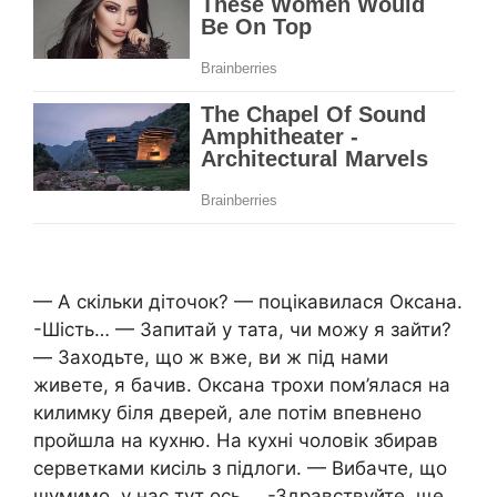
— А скільки діточок? — поцікавилася Оксана.
-Шість… — Запитай у тата, чи можу я зайти?
— Заходьте, що ж вже, ви ж під нами
живете, я бачив. Оксана трохи пом’ялася на
килимку біля дверей, але потім впевнено
пройшла на кухню. На кухні чоловік збирав
серветками кисіль з підлоги. — Вибачте, що
шумимо, у нас тут ось … -Здравствуйте, ще