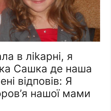
а в лikapні, я
ька Сашка де наша
ні відповів: Я
доров’я нашої мами