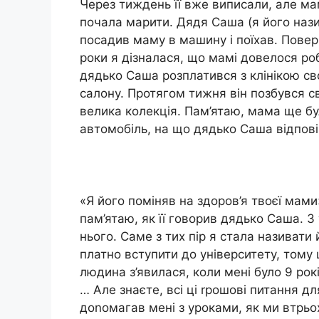
Через тиждень її вже виписали, але ма
почала марити. Дядя Саша (я його нази
посадив маму в машину і поїхав. Повер
роки я дізналася, що мамі довелося роб
дядько Саша розплатився з клінікою с
салону. Протягом тижня він позбувся св
велика колекція. Пам’ятаю, мама ще була
автомобіль, на що дядько Саша відпові
«Я його поміняв на здоров’я твоєї мами
пам’ятаю, як її говорив дядько Саша. З
нього. Саме з тих пір я стала називати 
платно вступити до університету, тому
людина з’явилася, коли мені було 9 рок
… Але знаєте, всі ці rрошові питання дл
доnомагав мені з уроками, як ми втрьо