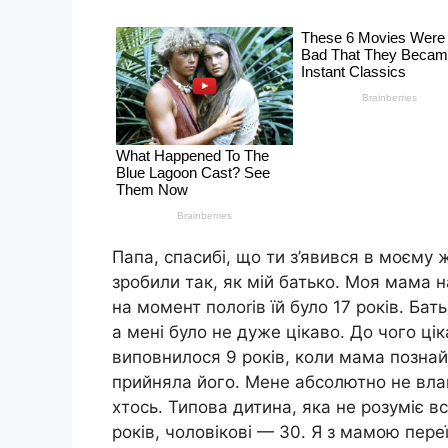
Папа, спасибі, що ти з’явився в моєму 
зробили так, як мій батько. Моя мама 
на момент полоrів їй було 17 років. Бат
а мені було не дуже цікаво. До чого ц
виповнилося 9 років, коли мама познай
прийняла його. Мене абсолютно не влаш
хтось. Типова дитина, яка не розуміє в
років, чоловікові — 30. Я з мамою пере