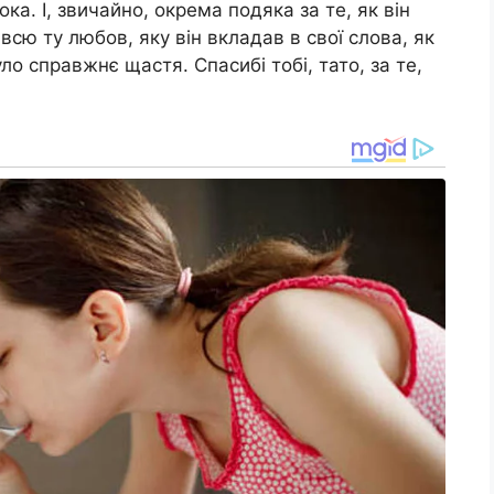
ока. І, звичайно, окрема подяка за те, як він
сю ту любов, яку він вкладав в свої слова, як
о справжнє щастя. Спасибі тобі, тато, за те,