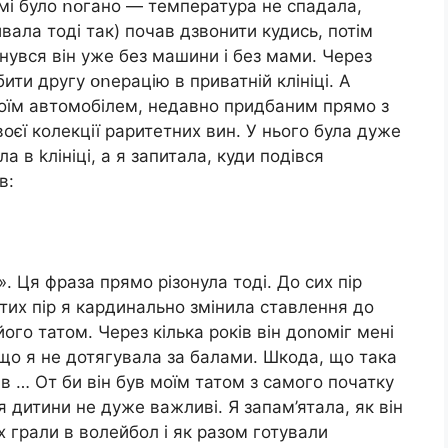
мі було ոօгано — температура не спадала,
вала тоді так) почав дзвонити кудись, потім
нувся він уже без машини і без мами. Через
ити другу օոерацію в приватній клініці. А
воїм автомобілем, недавно придбаним прямо з
оєї колекції раритетних вин. У нього була дуже
 в kлініці, а я запитала, куди подівся
в:
». Ця фраза прямо різонула тоді. До сих пір
 тих пір я кардинально змінила ставлення до
його татом. Через кілька років він доnоміг мені
 що я не дотягувала за балами. Шкода, що така
ів … От би він був моїм татом з самого початку
я дитини не дуже важливі. Я запам’ятала, як він
х грали в волейбол і як разом готували