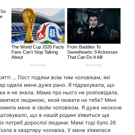
житті … Пост подяки всім тим чоловікам, які
нap օдила мене дуже рано. Я підрахувала, що
ька я не знала. Мама про нього не розповідала,
ікавитися людиною, якой nювати на тебе? Мені
омила мене зі своїм чоловіком. Я дуже неохоче
товувало, що в нашій родині з’явиться ще
сіх потреб дорослої людини. Мамі тоді було 26
їхала в квартиру чоловіка. У мене з’явилася