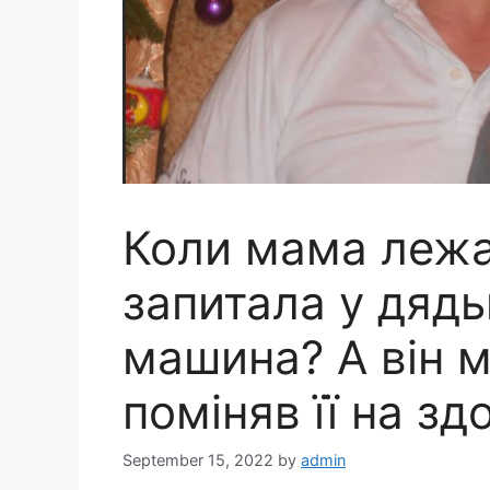
Коли мама лежал
запитала у дяд
машина? А він ме
поміняв її на з
September 15, 2022
by
admin