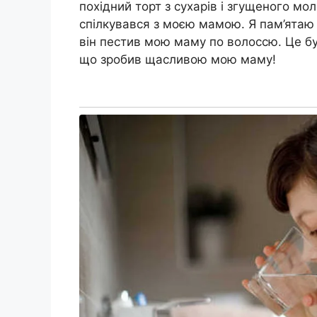
похідний торт з сухарів і згущеного мол
спілкувався з моєю мамою. Я пам’ятаю в
він пестив мою маму по волоссю. Це бул
що зробив щасливою мою маму!