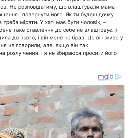
пішов. Не розповідатиму, що влаштували мама і
ощення і повернути його. Як ти будеш дочку
треба міряти. У хаті має бути чоловік, –
мене таке ставлення до себе не влаштовує. Я
дила до нього, і він мене не брав. Це він живе у
ня не говорили, але, якщо він так
а розлу чення. І я не збираюся просити його