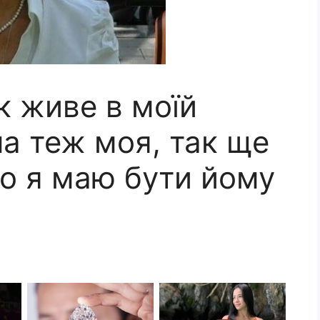
к живе в моїй
а теж моя, так ще
що я маю бути йому