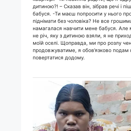
дитиною?! – Сказав він, зібрав речі і 
бабуся. -Ти маєш попросити у нього пр
піднімати без чоловіка? Не все грошима 
намагалася навчити мене бабуся. Але 
не річ, яку з дитиною взяли, я не прихо
моїй оселі. Щоправда, ми про розлу чен
продовжуватиме, я обов’язково подам н
повертатися додому.