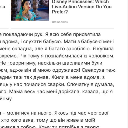
е покладаючи рук. Я всю себе присвятила
и вдома, і слухати бабусю. Мати з бабусею мені
ене складна, але я багато заробляю. Я купила
окремо. Рік тому я познайомилася із чоловіком.
. Не говоритиму, наскільки щасливими були
оєм, адже він зі мною одружився! Свекруха теж
Вадим теж так думав. Жили в мене вдома, з
яць у нас почалися сварkи. Спочатку я думала,
го. Мама весь час мені дорікала, казала, що я
йому.
– молитися на нього. Якось під час чергової
 хто кого взяв, тому що він живе в моїй
ужився з тобою. Кому ти потрібна з твоєю