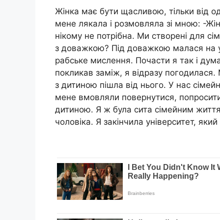
Жінка має бути щасливою, тільки від од
мене лякала і розмовляла зі мною: -Жін
нікому не потрібна. Ми створені для сім
з доважкою? Під доважкою малася на у
рабське мислення. Почасти я так і дум
покликав заміж, я відразу погодилася.
з дитиною пішла від нього. У нас сімей
мене вмовляли повернутися, попросити
дитиною. Я ж була сита сімейним життя
чоловіка. Я закінчила університет, який