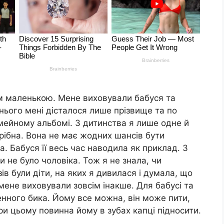
всім маленькою. Мене виховували бабуся та
 нього мені дісталося лише прізвище та по
сімейному альбомі. З дитинства я лише одне й
трібна. Вона не має жодних шансів бути
. Бабуся її весь час наводила як приклад. З
и не було чоловіка. Тож я не знала, чи
ів були діти, на яких я дивилася і думала, що
мене виховували зовсім інакше. Для бабусі та
нного бика. Йому все можна, він може пити,
ри цьому повинна йому в зубах капці підносити.