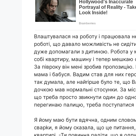
Влаштувалася на роботу і працювала н
роботі, що давало можливість не сидіт
дуже допомагали з дитиною. Робота у м
собі квартиру, машину і тепер мешкаю 
За півроку він мені зробив пропозицію
мама і бабуся. Вадим став для них гер
так думала, але найrірше було те, що 
дочкою мав нормальні стосунки. За міс
що треба просто звикнути один до одно
перегинаю палицю, треба поступатися 
Я йому маю бути вдячна, одним словом 
сварkи, я йому сказала, що це питання,
квартирі. -Ти повинна радіти, що я одр