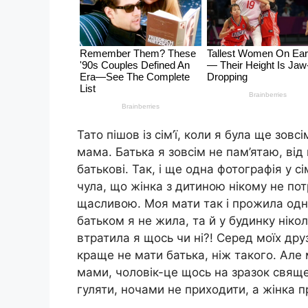
Тато пішов із сім’ї, коли я була ще зо
мама. Батька я зовсім не пам’ятаю, від
батькові. Так, і ще одна фотографія у 
чула, що жінка з дитиною нікому не по
щасливою. Моя мати так і прожила одна
батьком я не жила, та й у будинку нікол
втратила я щось чи ні?! Серед моїх друз
краще не мати батька, ніж такого. Але 
мами, чоловік-це щось на зразок свяще
гуляти, ночами не приходити, а жінка п