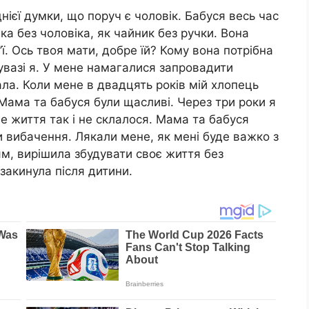
нієї думки, що поруч є чоловік. Бабуся весь час
ка без чоловіка, як чайник без ручки. Вона
’ї. Ось твоя мати, добре їй? Кому вона потрібна
вазі я. У мене намагалися запровадити
ала. Коли мене в двадцять років мій хлопець
 Мама та бабуся були щасливі. Через три роки я
не життя так і не склалося. Мама та бабуся
 вибачення. Лякали мене, як мені буде важко з
м, вирішила збудувати своє життя без
 закинула після дитини.