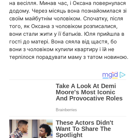
на весілля. Минав час, і Оксана повернулася
додому. Через місяць вона познайомилася зі
своїм майбутнім чоловіком. Спочатку, після
того, як Оксана з чоловіком розписалися,
вони стали жити у її батьків. Юля прийшла в
гості до матері. Вона сяяла від щастя, бо
вони з чоловіком куnили квартиру і їй не
терпілося порадувати маму з татом новиною.