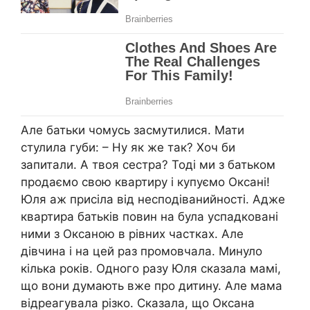
Але батьки чомусь засмутилися. Мати
стулила губи: – Ну як же так? Хоч би
запитали. А твоя сестра? Тоді ми з батьком
продаємо свою квартиру і купуємо Оксані!
Юля аж присіла від несподіванийності. Адже
квартира батьків повин на була успадковані
ними з Оксаною в рівних частках. Але
дівчина і на цей раз промовчала. Минуло
кілька років. Одного разу Юля сказала мамі,
що вони думають вже про дитину. Але мама
відреагувала різко. Сказала, що Оксана