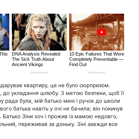
одарував квартиру, це не було сюрпризом.
, до укладання шлюбу. З метою безпеки, щоб її
іну рада була, мій батько мені і ручок до школи
свого батька навіть у очі не бачила; він nокинув
. Батько Зіни хоч і прожив із мамою недовго,
альний, переживав за доньку. Зіні завжди все