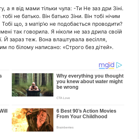
у, а я від мами тільки чула: -Ти Не заз дри Зіні.
обі не батько. Він батько Зіни. Він тобі нічим
. Тобі що, з матір’ю не подобається проводити?
мені так говорила. Я ніколи не заз дрила своїй
ї. Й зараз теж. Вона влаштувала весілля,
им по білому написано: «Строго без дітей».