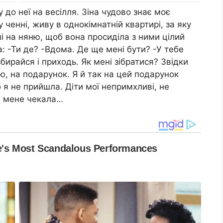
 до неї на весілля. Зіна чудово знає моє
 ченні, живу в однокімнатній квартирі, за яку
ші на няню, щоб вона просиділа з ними цілий
: -Ти де? -Вдома. Де ще мені бути? -У тебе
ирайся і приходь. Як мені зібратися? Звідки
ю, на подарунок. Я й так на цей подарунок
 я не прийшла. Діти мої непримхливі, не
на мене чекала…