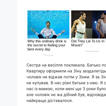
Сестра на весілля покликала. Батько п
Квартиру оформили на Зіну заздалегідь
чоловік не віджав потім у Зінки. Я за З
не купував. В нас різні батьки з нею. Я 
нас із мамою, коли мені ще 3 роки було
але чоловік не жа дібний був, відповід
найкраще діставалося.