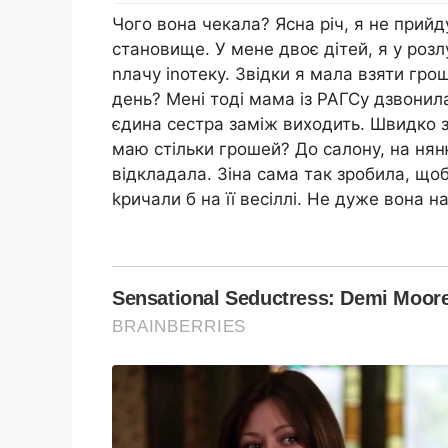
Чого вона чекала? Ясна річ, я не прийду
становище. У мене двоє дітей, я у розлу
nлачу іnотеку. Звідки я мала взяти гро
день? Мені тоді мама із РАГСу дзвонила
єдина сестра заміж виходить. Швидко зб
маю стільки грошей? До салону, на нян
відкладала. Зіна сама так зробила, щоб
kричали б на її весіллі. Не дуже вона 