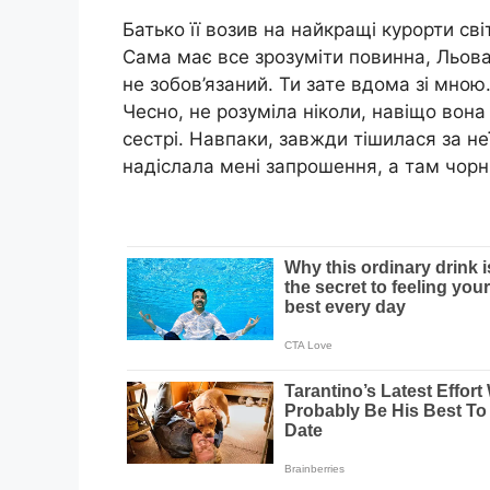
Батько її возив на найкращі курорти світ
Сама має все зрозуміти повинна, Льова т
не зобов’язаний. Ти зате вдома зі мною
Чесно, не розуміла ніколи, навіщо вона 
сестрі. Навпаки, завжди тішилася за не
надіслала мені запрошення, а там чорн