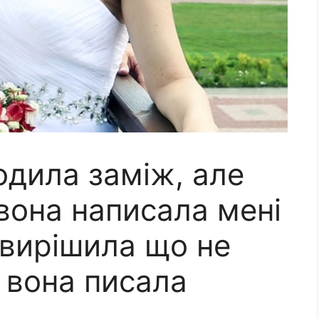
одила заміж, але
вона написала мені
 вирішила що не
о вона писала