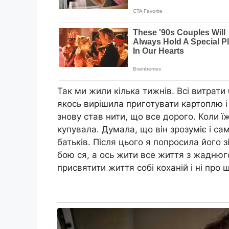
Так ми жили кілька тижнів. Всі витрати 
якось вирішила приготувати картоплю і
знову став нити, що все дорого. Коли ї
купувала. Думала, що він зрозуміє і сам
батьків. Після цього я попросила його зі
бою ся, а ось жити все життя з жадню
присвятити життя собі коханій і ні про