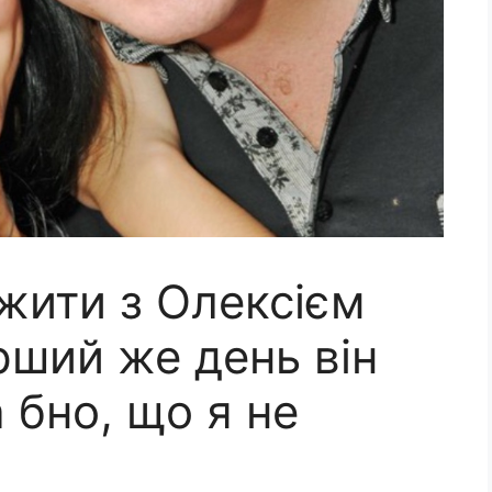
жити з Олексієм
рший же день він
 бно, що я не