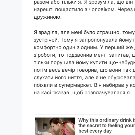
разом або тільки я. Я зрозуміла, що ві
нарешті пощастило з чоловіком. Через к
дружиною.
Я зраділа, але мені було страաно, тому
зустрічей. Тому я запропонувала йому 
комфортно один з одним. У перший же 
з роботи, то подзвонив мені і запитав, 
тільки поручила йому купити що-небудь
потім весь вечір говорив, що вони так
слухати його ниття, але я не обурювала
поїхали в супермаркет. Він набирав у ко
на касі сказав, щоб розnлачувалася я.