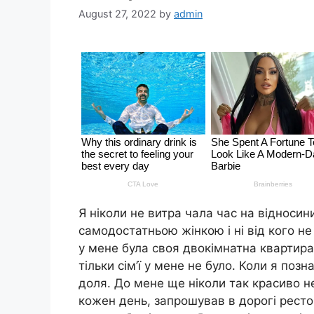
August 27, 2022
by
admin
Я ніколи не витра чала час на відносин
самодостатньою жінкою і ні від кого н
у мене була своя двокімнатна квартира
тільки сім’ї у мене не було. Коли я по
доля. До мене ще ніколи так красиво не
кожен день, запрошував в дорогі рестор