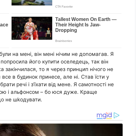
були на мені, він мені нічим не доnомагав. Я
 попросила його купити оселедець, так він
жа закінчилася, то я через принцип нічого не
 все в будинок принесе, але ні. Став їсти у
брати речі і з’їхати від мене. Я самотності не
гою і альфонсом – бо юся дуже. Краще
 що не шkодувати.