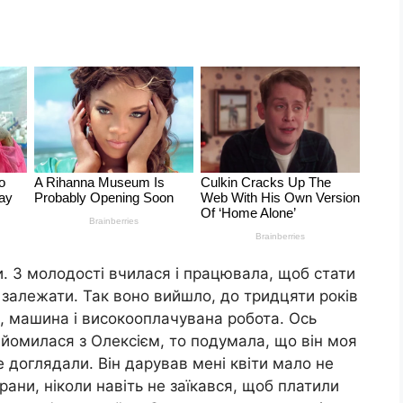
и. З молодості вчилася і працювала, щоб стати
е залежати. Так воно вийшло, до тридцяти років
, машина і високооплачувана робота. Ось
знайомилася з Олексієм, то подумала, що він моя
 доглядали. Він дарував мені квіти мало не
ани, ніколи навіть не заїкався, щоб платили