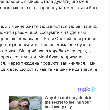
н не альфонс якийсь. Стала думати, що мені
ілька місяців він запропонував мені стати його
 що сімейне життя відрізняється від звичайних
пожити разом, щоб зрозуміти чи буде нам
день він обла жався. Коли Олексій повертався
що потрібно купити. Так як вдома все було, я
 до чаю. Він прийшов з коробкою еклерів, а
 дорого коштували. Мені було неприємно
ся. Через тиждень продукти закінчилися, і ми
шик все, що хотів, навіть на ціну не дивився, а