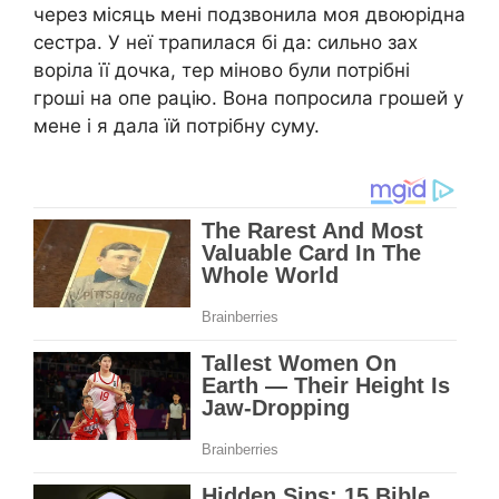
через місяць мені подзвонила моя двоюрідна
сестра. У неї трапилася бі да: сильно зах
воріла її дочка, тер міново були потрібні
гроші на опе рацію. Вона попросила грошей у
мене і я дала їй потрібну суму.