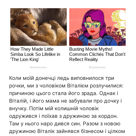
Коли моїй донечці ледь виповнилося три
рочки, ми з чоловіком Віталієм розлучилися:
причиною цього стала його зрада. Однак і
Віталій, і його мама не забували про дочку і
внучку. Потім мій колишній чоловік
одружився і поїхав з дружиною за кордон.
Там у нього наро дився син. Разом з новою
дружиною Віталік зайнявся бізнесом і цілком