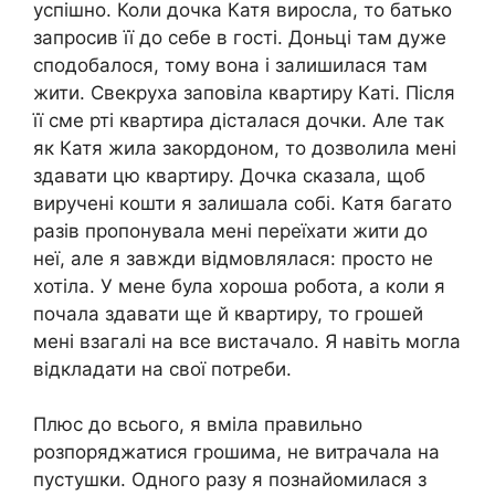
успішно. Коли дочка Катя виросла, то батько
запросив її до себе в гості. Доньці там дуже
сподобалося, тому вона і залишилася там
жити. Свекруха заповіла квартиру Каті. Після
її сме рті квартира дісталася дочки. Але так
як Катя жила закордоном, то дозволила мені
здавати цю квартиру. Дочка сказала, щоб
виручені кошти я залишала собі. Катя багато
разів пропонувала мені переїхати жити до
неї, але я завжди відмовлялася: просто не
хотіла. У мене була хороша робота, а коли я
почала здавати ще й квартиру, то грошей
мені взагалі на все вистачало. Я навіть могла
відкладати на свої потреби.
Плюс до всього, я вміла правильно
розпоряджатися грошима, не витрачала на
пустушки. Одного разу я познайомилася з