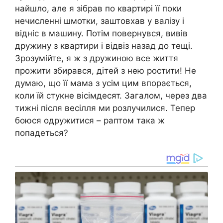
найшло, але я зібрав по квартирі її поки
нечисленні шмотки, заштовхав у валізу і
відніс в машину. Потім повернувся, вивів
дружину з квартири і відвіз назад до тещі.
Зрозумійте, я ж з дружиною все життя
прожити збирався, дітей з нею ростити! Не
думаю, що її мама з усім цим впорається,
коли їй стукне вісімдесят. Загалом, через два
тижні після весілля ми розлучилися. Тепер
боюся одружитися – раптом така ж
попадеться?