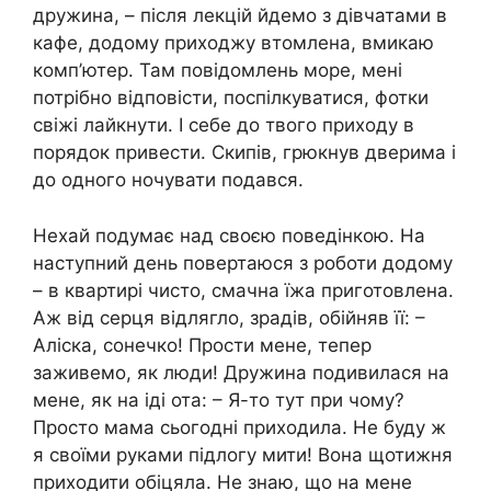
дружина, – після лекцій йдемо з дівчатами в
кафе, додому приходжу втомлена, вмикаю
комп’ютер. Там повідомлень море, мені
потрібно відповісти, поспілкуватися, фотки
свіжі лайкнути. І себе до твого приходу в
порядок привести. Скипів, грюкнув дверима і
до одного ночувати подався.
Нехай подумає над своєю поведінкою. На
наступний день повертаюся з роботи додому
– в квартирі чисто, смачна їжа приготовлена.
Аж від серця відлягло, зрадів, обійняв її: –
Аліска, сонечко! Прости мене, тепер
заживемо, як люди! Дружина подивилася на
мене, як на іді ота: – Я-то тут при чому?
Просто мама сьогодні приходила. Не буду ж
я своїми руками підлогу мити! Вона щотижня
приходити обіцяла. Не знаю, що на мене