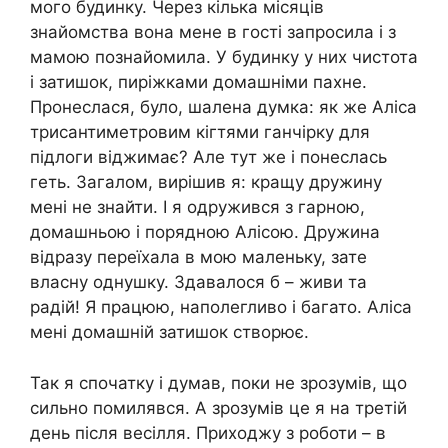
мого будинку. Через кілька місяців
знайомства вона мене в гості запросила і з
мамою познайомила. У будинку у них чистота
і затишок, пиріжками домашніми пахне.
Пронеслася, було, шалена думка: як же Аліса
трисантиметровим кігтями ганчірку для
підлоги віджимає? Але тут же і понеслась
геть. Загалом, вирішив я: кращу дружину
мені не знайти. І я одружився з гарною,
домашньою і порядною Алісою. Дружина
відразу переїхала в мою маленьку, зате
власну однушку. Здавалося б – живи та
радій! Я працюю, наполегливо і багато. Аліса
мені домашній затишок створює.
Так я спочатку і думав, поки не зрозумів, що
сильно помилявся. А зрозумів це я на третій
день після весілля. Приходжу з роботи – в