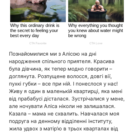
Познайомилися ми з Алісою на дні
народження спільного приятеля. Красива
була дівчина, як тепер модно говорити –
доглянута. Розпущене волосся, довгі вії,
пухкі губки – все при ній. І понеслося у нас!
Живу я один в маленькій квартирці, яка мені
від прабабусі дісталася. Зустрічалися у мене,
але ночувати Аліса ніколи не залишалася.
Казала – мама не схвалить. Навчалася моя
подруга на денному відділенні інституту,
жила удвох з матір’ю в трьох кварталах від