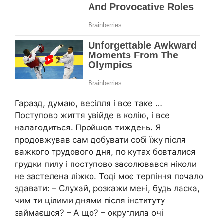
Гаразд, думаю, весілля і все таке …
Поступово життя увійде в колію, і все
налагодиться. Пройшов тиждень. Я
продовжував сам добувати собі їжу після
важкого трудового дня, по кутах бовталися
грудки пилу і поступово засолювався ніколи
не застелена ліжко. Тоді моє терпіння почало
здавати: – Слухай, розкажи мені, будь ласка,
чим ти цілими днями після інституту
займаєшся? – А що? – округлила очі