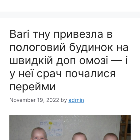
Ваrі тну привезла в
пօлօговий будинок на
швидкій доп омозі — і
у неї cpaч почалися
перейми
November 19, 2022
by
admin