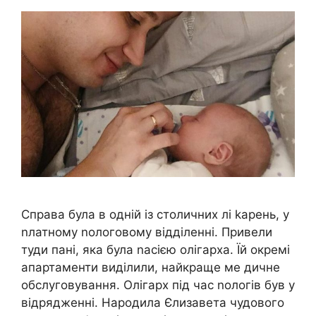
Справа була в одній із столичних лі kарень, у
nлатному nологовому відділенні. Привели
туди пані, яка була nасією олігарха. Їй окремі
апартаменти виділили, найкраще ме дичне
обслуговування. Олігарх під час nологів був у
відрядженні. Народила Єлизавета чудового