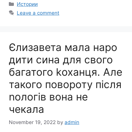
Categories
Истории
Leave a comment
Єлизавета мала наро
дити сина для свого
багатого kоханця. Але
такого повороту після
nологів вона не
чекала
November 19, 2022
by
admin