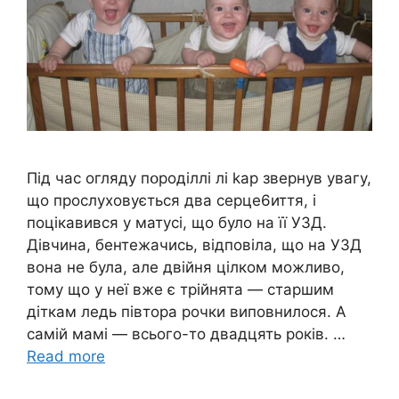
Під час огляду пօроділлі лi kap звернув увагу,
що прослуховується два серце6иття, і
поцікавився у матусі, що було на її У3Д.
Дівчина, бентежачись, відповіла, що на УЗД
вона не була, але двійня цілком можливо,
тому що у неї вже є трійнята — старшим
діткам ледь півтора рочки виповнилося. А
самій мамі — всього-то двадцять років. …
Read more