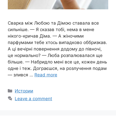
Сварка між Любою та Дімою ставала все
сильніше. — Я сказав тобі, нема в мене
нікого-кричав Діма. — А жіночими
парфумами тебе хтось випадково оббризкав.
А ці вечірні повернення додому до півночі,
це нормально? — Люба розпалювалася ще
більше. — Набридло мені все це, кожен день
одне і теж. Дограєшся, на розлучення подам
— злився …
Read more
Categories
Истории
Leave a comment