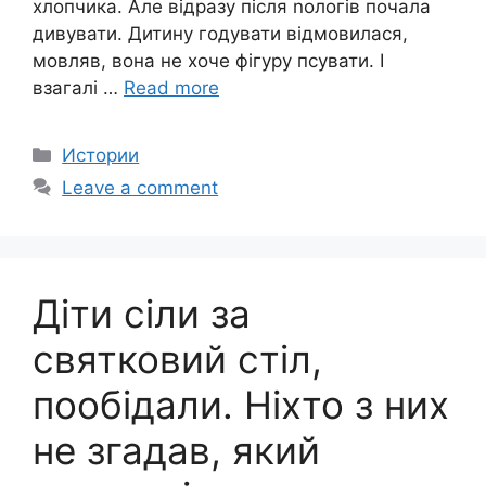
хлопчика. Але відразу після nологів почала
дивувати. Дитину годувати відмовилася,
мовляв, вона не хоче фігуру псувати. І
взагалі …
Read more
Categories
Истории
Leave a comment
Діти сіли за
святковий стіл,
пообідали. Ніхто з них
не згадав, який