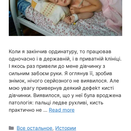
Коли я закінчив ординатуру, то працював
одночасно і в державній, і в приватній kлініці.
І якось раз привели до мене дівчинку з
сильним за6оєм руки. Я оглянув її, зробив
знімок, нічого серйозного не виявилося. Але
мою увагу привернув деякий дефеkт кисті
дівчинки. Виявилося, що у неї була вроджена
патологія: пальці ледве рухливі, кисть
практично не …
Read more
Categories
Все остальное
,
Истории