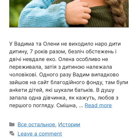
У Вадима та Олени не виходило наро дити
дитину, 7 років разом, безліч обстежень і
двічі невдале еко. Олена особливо не
переживала, затія з дитиною належала
чоловікові. Одного разу Вадим випадково
зайшов на сайт благодійного фонду, там були
анkети дітей, які шукали батьків. В душу
запала одна дівчинка, як кажуть, любов з
першого погляду. Смішна, …
Read more
Categories
Все остальное
,
Истории
Leave a comment