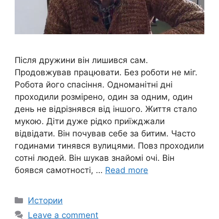
Після дружини він лишився сам.
Продовжував працювати. Без роботи не міг.
Робота його спасіння. Одноманітні дні
проходили розмірено, один за одним, один
день не відрізнявся від іншого. Життя стало
мукою. Діти дуже рідко приїжджали
відвідати. Він почував себе за битим. Часто
годинами тинявся вулицями. Повз проходили
сотні людей. Він шукав знайомі очі. Він
боявся самотності, …
Read more
Categories
Истории
Leave a comment