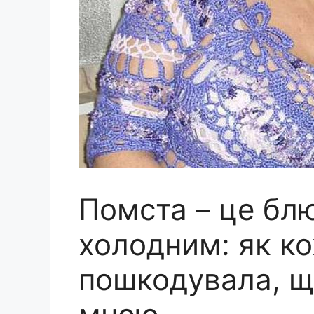
Помста – це блю
холодним: як ко
пошкодувала, що