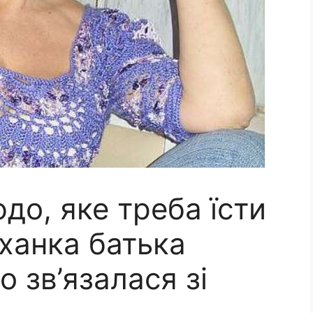
до, яке треба їсти
ханка батька
 зв’язалася зі