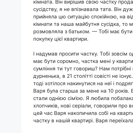
кімната. Він вирішив свою частку прод
сусідству, я не впізнавала тата. Він д
прийняла цю ситуацію спокійною, на ві
кімнати та наша майбутня сусідка, то м
розмовляла з батьком. — Тобі має бути
покупку цієї квартири.
І надумав просити частку. Тобі зовсім
має бути соромно, частка мені у квартир
сумління ти тут говориш? Нам потрібні 
дурненька, в 21 столітті совісті не існ
тоді хотілося накинутися на неї і подря
Варя була старша за мене на 10 років.
стали однією сім’єю. Я любила побалак
хлопчиків, нові серіали, говорили про в
цей час Варя накопичила собі на кварти
частку в нашій квартирі. Варя переїхала