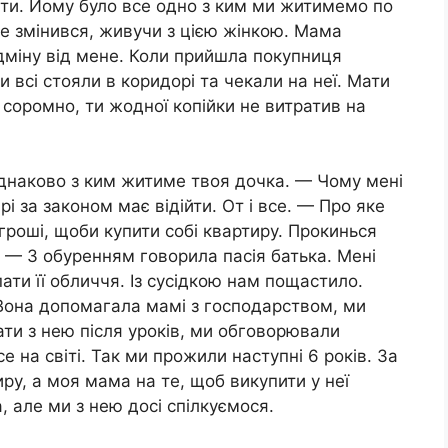
ати. Йому було все одно з ким ми житимемо по
уже змінився, живучи з цією жінкою. Мама
дміну від мене. Коли прийшла покупниця
и всі стояли в коридорі та чекали на неї. Мати
 соромно, ти жодної копійки не витратив на
 однаково з ким житиме твоя дочка. — Чому мені
і за законом має відійти. От і все. — Про яке
гроші, щоби купити собі квартиру. Прокинься
ує. — З обуренням говорила пасія батька. Мені
пати її обличчя. Із сусідкою нам пощастило.
 Вона допомагала мамі з господарством, ми
ати з нею після уроків, ми обговорювали
се на світі. Так ми прожили наступні 6 років. За
ру, а моя мама на те, щоб викупити у неї
, але ми з нею досі спілкуємося.