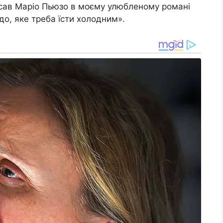
писав Маріо Пьюзо в моєму улюбленому романі
о, яке треба їсти холодним».