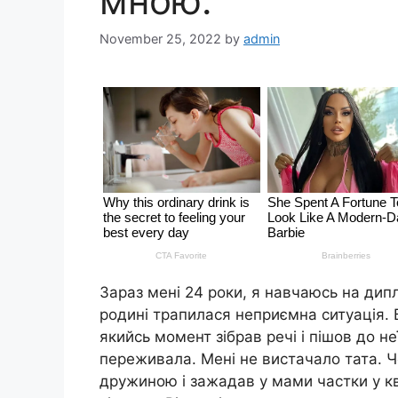
мною.
November 25, 2022
by
admin
Зараз мені 24 роки, я навчаюсь на дипл
родині трапилася неприємна ситуація. 
якийсь момент зібрав речі і пішов до н
переживала. Мені не вистачало тата. Че
дружиною і зажадав у мами частки у кв