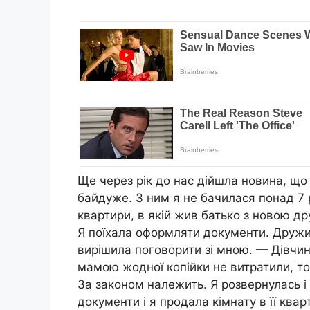
Ще через рік до нас дійшла новина, що 
байдуже. З ним я не бачилася понад 7 
квартири, в якій жив батько з новою д
Я поїхала оформляти документи. Дружи
вирішила поговорити зі мною. — Дівчин
мамою жодної копійки не витратили, то
За законом належить. Я розвернулась і
документи і я продала кімнату в її квар