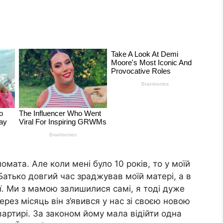
омата. Але коли мені було 10 років, то у моїй
Батько довгий час зраджував моїй матері, а в
еї. Ми з мамою залишилися самі, я тоді дуже
рез місяць він з’явився у нас зі своєю новою
артирі. За законом йому мала відійти одна