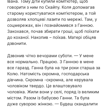
Івана. Тому діти купили комп’ютер, щоб
говорити з ним по Скайпу. Коля допомагав
старому користуватися комп’ютером, а той
дозволяв хлопцеві лазити по мережі. Там, у
соцмережах, він і познайомився з Ганною.
Закохався, почав збирати гроші, щоб поїхати
до коханої. Накопив – поїхав. Матері обіцяв
дзвонити.
Дзвонив чітко вечорами суботи. — У мене
все нормально. Працюю. З Ганною в мене
все гаразд. Ганна була на три роки старша за
Колю. Натомість скромна, господарська
дівчина. Скромна -скромна, але керувала
чоловіком твердо. Це влаштовувало
чоловіка. Жили вони у селі, поряд із великим
містом. Разом із бабусею Ганни. Та була
дуже суворою жінкою. — Будеш скандалити