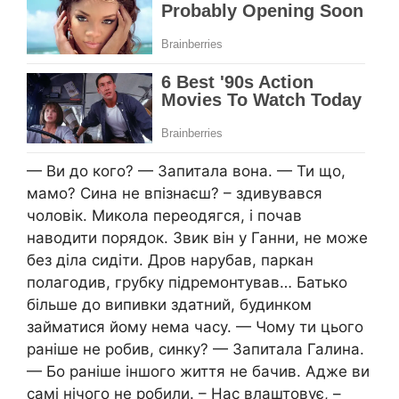
— Ви до кого? — Запитала вона. — Ти що,
мамо? Сина не впізнаєш? – здивувався
чоловік. Микола переодягся, і почав
наводити порядок. Звик він у Ганни, не може
без діла сидіти. Дров нарубав, паркан
полагодив, грубку підремонтував… Батько
більше до випивки здатний, будинком
займатися йому нема часу. — Чому ти цього
раніше не робив, синку? — Запитала Галина.
— Бо раніше іншого життя не бачив. Адже ви
самі нічого не робили. – Нас влаштовує, –