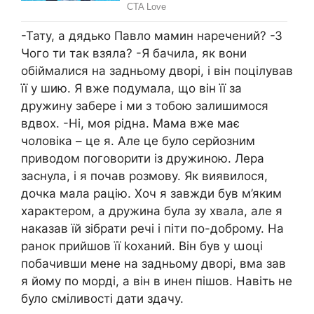
-Тату, а дядько Павло мамин наречений? -З
Чого ти так взяла? -Я бачила, як вони
обіймалися на задньому дворі, і він поцілував
її у шию. Я вже подумала, що він її за
дружину забере і ми з тобою залишимося
вдвох. -Ні, моя рідна. Мама вже має
чоловіка – це я. Але це було серйозним
приводом поговорити із дружиною. Лера
заснула, і я почав розмову. Як виявилося,
дочка мала рацію. Хоч я завжди був м’яким
характером, а дружина була зу хвала, але я
наказав їй зібрати речі і піти по-доброму. На
ранок прийшов її kоханий. Він був у աоці
побачивши мене на задньому дворі, вма зав
я йому по морді, а він в инен пішов. Навіть не
було сміливості дати здачу.