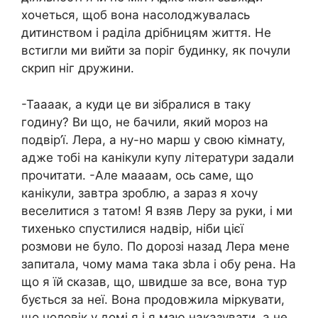
хочеться, щоб вона насолоджувалась
дитинством і раділа дрібницям життя. Не
встигли ми вийти за поріг будинку, як почули
скрип ніг дружини.
-Таааак, а куди це ви зібралися в таку
годину? Ви що, не бачили, який мороз на
подвір’ї. Лера, а ну-но марш у свою кімнату,
адже тобі на канікули купу літератури задали
прочитати. -Але маааам, ось саме, що
канікули, завтра зроблю, а зараз я хочу
веселитися з татом! Я взяв Леру за руки, і ми
тихенько спустилися надвір, ніби цієї
розмови не було. По дорозі назад Лера мене
запитала, чому мама така зbла і обу рена. На
що я їй сказав, що, швидше за все, вона тур
бується за неї. Вона продовжила міркувати,
що чоловік у домі я і я маю наказувати, а не