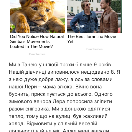
Ми з Танею у шлюбі трохи більше 9 років.
Нашій дівчинці виповнилося нещодавно 8. Я
з нею дуже добре лажу, а ось за словами
нашої Лери – мама злюка. Вічно вона
бурчить, прискіпується до всього. Одного
зимового вечора Лера попросила зліпити
разом сніговика. Ми з донькою одяглися
тепло, тому що на вулиці був жахливий
холод. Відмовити у спільній веселій
діяльності я їй не міг. Адже мені завжди