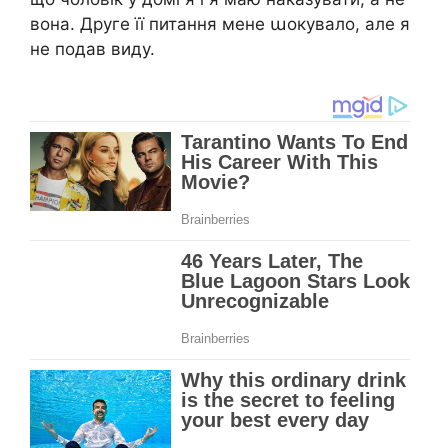
вона. Друге її питання мене աокувало, але я
не подав виду.