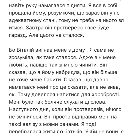
навіть руку намагався підняти. Я все в собі
прощала йому, розуміючи, що зараз він у не
адекватному стані, тому не треба на нього зл
итися. Завтра він протверезіє і все буде
гаразд. Але цього не сталося.
Бо Віталій вигнав мене з дому . Я сама не
зрозуміла, як таке сталося. Адже він мене
любить, навіщо так зі мною чинити. Він
сказав, що я йому набридла, що він більше
не хоче мене бачити. Сказав, що давно
намагався мені про це сказати, але не знав,
як. Тому довелося напитися для хоробрості.
Мені було так боляче слухати ці слова.
Наступного дня, коли він протверезів, нічого
не змінилося. Він просто відправив мені на
таксі валізу з моїми речами. Я тоді
перебралася жити до батьків. Якби не вони, я