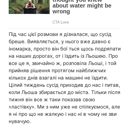
Під час цієї розмови я дізналася, що сусід
бреше. Виявляється, у нього вже давно є
іномарка, просто він бої ться щось подряпати
на наших дорогах, от і їздить із Льошею. Про
все це я, звичайно ж, розповіла Льоші, і той
прийняв рішення протягом найближчих
кількох днів взагалі на машині не їздити.
Цілий тиждень сусід приходив до нас і питав,
коли Льоша збирається до міста. Тільки після
тижня він все ж таки показав свою
«ластівку». Ми з ним уже не спілкуємося, але
я ні про що не жалкую і нас ні в чому не зви
нувачую.