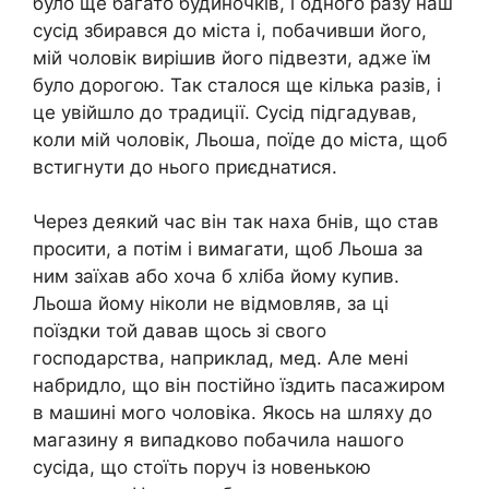
було ще багато будиночків, і одного разу наш
сусід збирався до міста і, побачивши його,
мій чоловік вирішив його підвезти, адже їм
було дорогою. Так сталося ще кілька разів, і
це увійшло до традиції. Сусід підгадував,
коли мій чоловік, Льоша, поїде до міста, щоб
встигнути до нього приєднатися.
Через деякий час він так наха бнів, що став
просити, а потім і вимагати, щоб Льоша за
ним заїхав або хоча б хліба йому купив.
Льоша йому ніколи не відмовляв, за ці
поїздки той давав щось зі свого
господарства, наприклад, мед. Але мені
набридло, що він постійно їздить пасажиром
в машині мого чоловіка. Якось на шляху до
магазину я випадково побачила нашого
сусіда, що стоїть поруч із новенькою