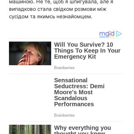
машиною. Не те, щоб я шпигувала, але я
випадково стала свідком розмови між
сусідом та якимсь незнайомцем.