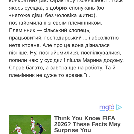
конкретних рис характеру і зовнішності. І ось
якось сусідка, з добрих спонукань (бо
«негоже дівці без чоловіка жити»),
познайомила її зі своїм племінником.
Племінник — сільський хлопець,
працьовитий, господарський … і абсолютно
нета ктовне. Але про це вона дізналася
пізніше. Ну, познайомилися, поспілкувалися,
попили чаю у сусідки і пішла Марина додому.
Справ багато, а завтра ще на роботу. Та й
племінник не дуже то вразив її .