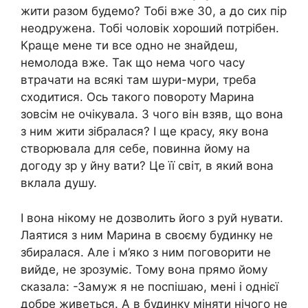
жити разом будемо? Тобі вже 30, а до сих пір
неодружена. Тобі чоловік хороший потрібен.
Краще мене ти все одно не знайдеш,
немолода вже. Так що нема чого часу
втрачати на всякі там шури-мури, треба
сходитися. Ось такого повороту Марина
зовсім не очікувала. З чого він взяв, що вона
з ним жити зібралася? І ще красу, яку вона
створювала для себе, повинна йому на
догоду зр у йну вати? Це її світ, в який вона
вклала душу.
І вона нікому не дозволить його з руй нувати.
Лаятися з ним Марина в своєму будинку не
збиралася. Але і м’яко з ним поговорити не
вийде, не зрозуміє. Тому вона прямо йому
сказала: -Замуж я не поспішаю, мені і однієї
добре живеться. А в будинку міняти нічого не