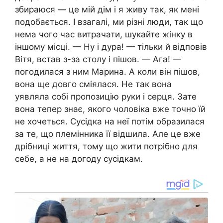
збираюся — це мій дім і я живу так, як мені
подобається. І взагалі, ми різні люди, так що
нема чого час витрачати, шукайте жінку в
іншому місці. — Ну і дура! — тільки й відповів
Вітя, встав з-за столу і пішов. — Ага! —
погодилася з ним Марина. А коли він пішов,
вона ще довго сміялася. Не так вона
уявляла собі пропозицію руки і серця. Зате
вона тепер знає, якого чоловіка вже точно їй
не хочеться. Сусідка на неї потім образилася
за те, що племінника її відшила. Але це вже
дрібниці життя, тому що жити потрібно для
себе, а не на догоду сусідкам.