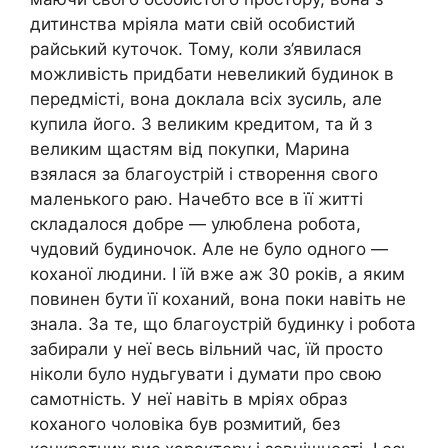
дитинства мріяла мати свій особистий
райський куточок. Тому, коли з’явилася
можливість придбати невеликий будинок в
передмісті, вона доклала всіх зусиль, але
купила його. З великим кредитом, та й з
великим щастям від покупки, Марина
взялася за благоустрій і створення свого
маленького раю. Начебто все в її житті
складалося добре — улюблена робота,
чудовий будиночок. Але не було одного —
коханої людини. І їй вже аж 30 років, а яким
повинен бути її коханий, вона поки навіть не
знала. За те, що благоустрій будинку і робота
забирали у неї весь вільний час, їй просто
ніколи було нудьгувати і думати про свою
самотність. У неї навіть в мріях образ
коханого чоловіка був розмитий, без