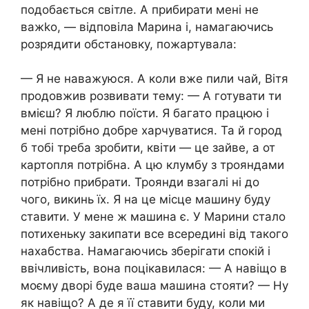
подобається світле. А прибирати мені не
важkо, — відповіла Марина і, намагаючись
розрядити обстановку, пожартувала:
— Я не наважуюся. А коли вже пили чай, Вітя
продовжив розвивати тему: — А готувати ти
вмієш? Я люблю поїсти. Я багато працюю і
мені потрібно добре харчуватися. Та й город
б тобі треба зробити, квіти — це зайве, а от
картопля потрібна. А цю клумбу з трояндами
потрібно прибрати. Троянди взагалі ні до
чого, викинь їх. Я на це місце машину буду
ставити. У мене ж машина є. У Марини стало
потихеньку закипати все всередині від такого
нахабства. Намагаючись зберігати спокій і
ввічливість, вона поцікавилася: — А навіщо в
моєму дворі буде ваша машина стояти? — Ну
як навіщо? А де я її ставити буду, коли ми