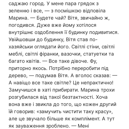
саджаю город. У мене пара грядок з
зеленню і все, — з посмішкою відповіла
Марина. — Будете чай? Вітя, звичайно ж,
погодився. Дуже вже йому хотілося
внутрішнє оздоблення її будинку подивитися.
Увійшовши до будинку, Вітя став по-
хазяйськи оглядати його. Світлі стіни, світлі
меблі, світлі фіранки, вазочки, статуетки та
багато квітів. — Все таке дівоче. Фу,
приторно якось. Потрібно переробити під
дерево, — подумав Вітя. А вголос сказав: —
А навіщо все таке світле? Це непрактично!
Замучишся в хаті прибирати. Марина трохи
розгубилася від такої безтактності. Хоча
вона вже і звикла до того, що кожен другий
їй говорив: «замучить чистити таку красу»,
але це звучало більше як комплімент. А тут
як зауваження зроблено. — Мені