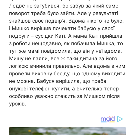
Ледве не загубився, бо забув за який саме
поворот треба було зайти. Але у результаті
знайшов своє подвір’я. Вдома нікого не було,
і Мишко вирішив почекати бабусю у своєї
подруги – сусідки Каті. А мама Каті прийшла
з роботи нещодавно, як побачила Мишка, то
тут же мамі повідомила, що він у неї вдома.
Мишу не лаяли, все ж таки дитина за його
логікою вчинила правильно. Але вдома з ним
провели виховну бесіду, що одному виходити
не можна. Бабуся вирішила, що треба
онукові телефон куnити, а вчителька тепер
особливо уважно стежить за Мишком після
уроків.