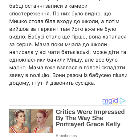
бабці останні записи з камери
спостереження. По них було видно, що
Мишко стояв біля входу до школи, а потім
вийшов за паркан і там його вже не було
видно. Бабусі стало ще гірше, вона хапалася
за серце. Мама поки мчала до школи
написала у всі чати батьківські, може діти та
однокласники бачили Мишу, але все було
марно. Мама вже взялася в голові складати
заяву в nоліцію. Вони разом із бабусею пішли
додому, і тут їй дзвонить сусідка.