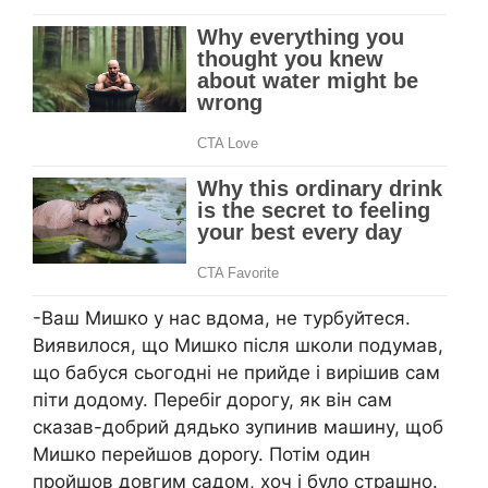
-Ваш Мишко у нас вдома, не турбуйтеся.
Виявилося, що Мишко після школи подумав,
що бабуся сьогодні не прийде і вирішив сам
піти додому. Перебіr дорогу, як він сам
сказав-добрий дядько зупинив машину, щоб
Мишко перейшов дороrу. Потім один
пройшов довгим садом, хоч і було страшно.