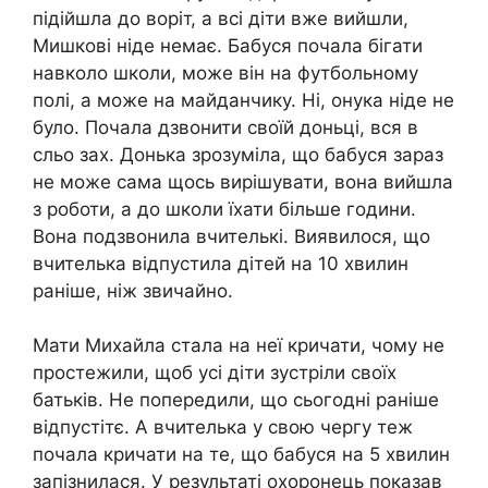
підійшла до воріт, а всі діти вже вийшли,
Мишкові ніде немає. Бабуся почала бігати
навколо школи, може він на футбольному
полі, а може на майданчику. Ні, онука ніде не
було. Почала дзвонити своїй доньці, вся в
сльо зах. Донька зрозуміла, що бабуся зараз
не може сама щось вирішувати, вона вийшла
з роботи, а до школи їхати більше години.
Вона подзвонила вчителькі. Виявилося, що
вчителька відпустила дітей на 10 хвилин
раніше, ніж звичайно.
Мати Михайла стала на неї кричати, чому не
простежили, щоб усі діти зустріли своїх
батьків. Не попередили, що сьогодні раніше
відпустітє. А вчителька у свою чергу теж
почала кричати на те, що бабуся на 5 хвилин
запізнилася. У результаті охоронець показав