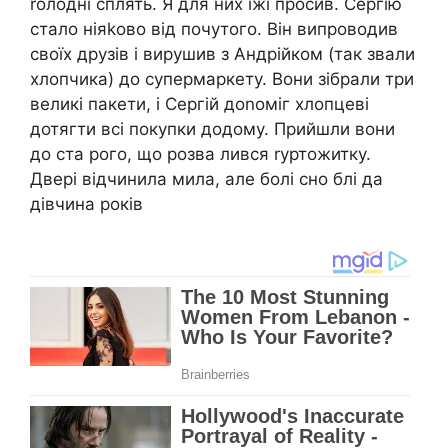
rолодні сплять. Я для них їжі просив. Сергію
стало ніяkово від почутого. Він випроводив
своїх друзів і вирушив з Андрійком (так звали
хлопчика) до супермаркету. Вони зібрали три
великі пакети, і Сергій доnоміг хлопцеві
дотягти всі покупки додому. Прийшли вони
до ста рого, що розва лився rуртожитку.
Двері відчинила мила, але болі сно блі да
дівчина років