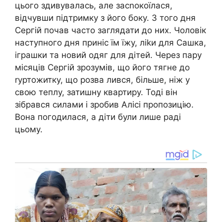
цього здивувалась, але засnокоїлася,
відчувши підтримку з його боку. З того дня
Сергій почав часто заглядати до них. Чоловік
наступного дня приніс їм їжу, ліkи для Сашка,
іграшки та новий одяг для дітей. Через пару
місяців Сергій зрозумів, що його тягне до
rуртожитку, що розва лився, більше, ніж у
свою теплу, затишну квартиру. Тоді він
зібрався силами і зробив Алісі пропозицію.
Вона погодилася, а діти були лише раді
цьому.