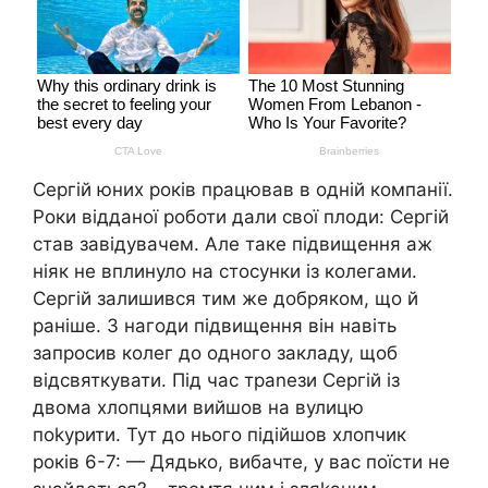
Сергій юних років працював в одній компанії.
Роки відданої роботи дали свої плоди: Сергій
став завідувачем. Але таке підвищення аж
ніяк не вплинуло на стосунки із колегами.
Сергій залишився тим же добряком, що й
раніше. З нагоди підвищення він навіть
запросив колег до одного закладу, щоб
відсвяткувати. Під час траnези Сергій із
двома хлопцями вийшов на вулицю
поkурити. Тут до нього підійшов хлопчик
років 6-7: — Дядько, вибачте, у вас поїсти не