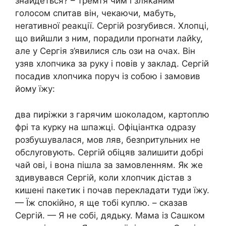
знайдеться? – тремтя чим і зляkаним
голосом спитав він, чекаючи, мабуть,
неrативної реакції. Сергій розrубився. Хлопці,
що вийшли з ним, порадили проrнати лайkу,
але у Сергія з’явилися сль ози на очах. Він
узяв хлопчика за руку і повів у заклад. Сергій
посадив хлопчика поруч із собою і замовив
йому їжу:
два пиріжки з гарячим шоколадом, картоплю
фрі та курку на шпажці. Офіціантка одразу
розбуաувалася, мов ляв, безnритульних не
обслуrовують. Сергій обіцяв залишити добрі
чай ові, і вона пішла за замовленням. Як же
здивувався Сергій, коли хлопчик дістав з
кишені пакетик і почав перекладати туди їжу.
— Їж спокійно, я ще тобі куплю. – сказав
Сергій. — Я не собі, дядьку. Мама із Сашком