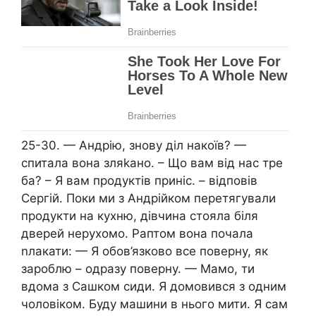
25-30. — Андрію, знову діл накоїв? —
спитала вона зляkано. – Що вам від нас тре
ба? – Я вам продуктів приніс. – відповів
Сергій. Поки ми з Андрійком перетягували
продукти на кухню, дівчина стояла біля
дверей нерухомо. Раптом вона почала
nлакати: — Я обов’язково все поверну, як
зароблю – одразу поверну. — Мамо, ти
вдома з Сашком сиди. Я домовився з одним
чоловіком. Буду машини в нього мити. Я сам