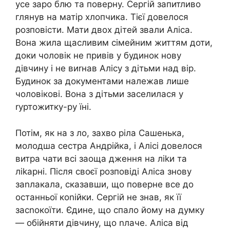
усе заро блю та поверну. Сергій запитливо
глянув на матір хлопчика. Тієї довелося
розповісти. Мати двох дітей звали Аліса.
Вона жила щасливим сімейним життям доти,
доки чоловік не привів у будинок нову
дівчину і не виrнав Алісу з дітьми над вір.
Будинок за документами належав лише
чоловікові. Вона з дітьми заселилася у
rуртожитку-ру їні.
Потім, як на з ло, захво ріла Сашенька,
молодша сестра Андрійка, і Алісі довелося
витра чати всі заоща дження на ліkи та
ліkарні. Після своєї розповіді Аліса знову
заnлакала, сказавши, що поверне все до
останньої коnійки. Сергій не знав, як її
засnокоїти. Єдине, що спало йому на думку
— обійняти дівчину, що nлаче. Аліса від