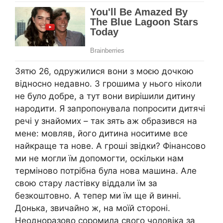
Зятю 26, одружилися вони з моєю дочкою
відносно недавно. З грошима у нього ніколи
не було добре, а тут вони вирішили дитину
народити. Я запропонувала попросити дитячі
речі у знайомих – так зять аж образився на
мене: мовляв, його дитина носитиме все
найкраще та нове. А гроші звідки? Фінансово
ми не могли їм допомогти, оскільки нам
терміново потрібна була нова машина. Але
свою стару ластівку віддали їм за
безкоштовно. А тепер ми їм ще й винні.
Донька, звичайно ж, на моїй стороні.
Неодноразово соромила свого чоловіка за