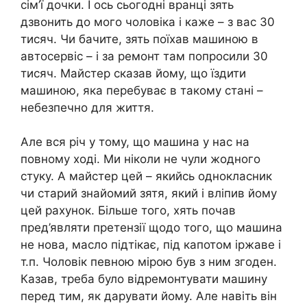
сім’ї дочки. І ось сьогодні вранці зять
дзвонить до мого чоловіка і каже – з вас 30
тисяч. Чи бачите, зять поїхав машиною в
автосервіс – і за ремонт там попросили 30
тисяч. Майстер сказав йому, що їздити
машиною, яка перебуває в такому стані –
небезпечно для життя.
Але вся річ у тому, що машина у нас на
повному ході. Ми ніколи не чули жодного
стуку. А майстер цей – якийсь однокласник
чи старий знайомий зятя, який і вліпив йому
цей рахунок. Більше того, хять почав
пред’являти претензії щодо того, що машина
не нова, масло підтікає, під капотом іржаве і
т.п. Чоловік певною мірою був з ним згоден.
Казав, треба було відремонтувати машину
перед тим, як дарувати йому. Але навіть він