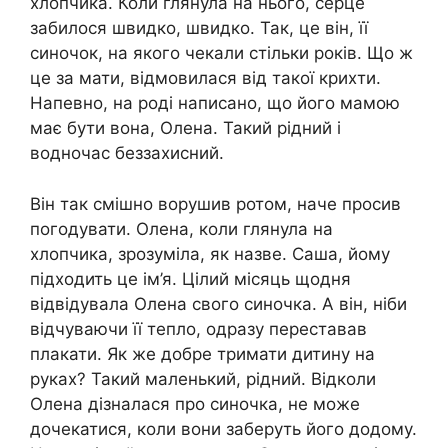
хлопчика. Коли глянула на нього, серце
забилося швидко, швидко. Так, це він, її
синочок, на якого чекали стільки років. Що ж
це за мати, відмовилася від такої крихти.
Напевно, на роді написано, що його мамою
має бути вона, Олена. Такий рідний і
водночас беззахисний.
Він так смішно ворушив ротом, наче просив
погодувати. Олена, коли глянула на
хлопчика, зрозуміла, як назве. Саша, йому
підходить це ім’я. Цілий місяць щодня
відвідувала Олена свого синочка. А він, ніби
відчуваючи її тепло, одразу переставав
плакати. Як же добре тримати дитину на
руках? Такий маленький, рідний. Відколи
Олена дізналася про синочка, не може
дочекатися, коли вони заберуть його додому.