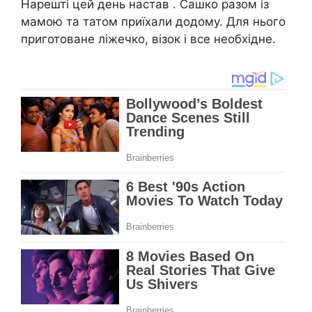
Нарешті цей день настав . Сашко разом із
мамою та татом приїхали додому. Для нього
приготоване ліжечко, візок і все необхідне.