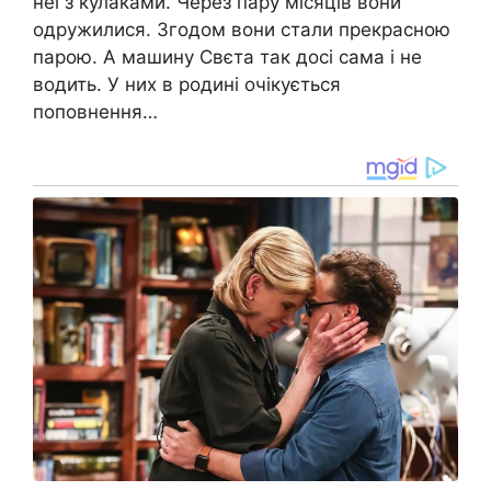
неї з кулаками. Через пару місяців вони
одружилися. Згодом вони стали прекрасною
парою. А машину Свєта так досі сама і не
водить. У них в родині очікується
поповнення…