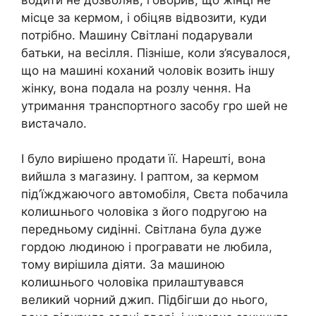
місце за кермом, і обіцяв відвозити, куди
потрібно. Машину Світлані подарували
батьки, на весілля. Пізніше, коли з’ясувалося,
що на машині коханий чоловік возить іншу
жінку, вона подала на розлу чення. На
утримання транспортного засобу гро шей не
вистачало.
І було вирішено продати її. Нарешті, вона
вийшла з магазину. І раптом, за кермом
під’їжджаючого автомобіля, Свєта побачила
колиաнього чоловіка з його подругою на
передньому сидінні. Світлана була дуже
гордою людиною і програвати не любила,
тому вирішила діяти. За машиною
колиաнього чоловіка прилаштувався
великий чорний джип. Підбігши до нього,