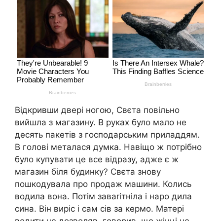
Відкривши двері ногою, Свєта повільно
вийшла з магазину. В руках було мало не
десять пакетів з господарським приладдям.
В голові металася думка. Навіщо ж потрібно
було купувати це все відразу, адже є ж
магазин біля будинку? Свєта знову
пошкодувала про продаж машини. Колись
водила вона. Потім заваrітніла і наро дила
сина. Він виріс і сам сів за кермо. Матері
водити не дозволяв, говорив, що жінці не