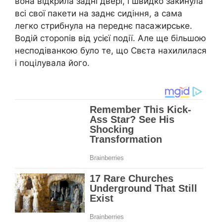
вона відкрила задні двері, і швидко закинула
всі свої пакети на заднє сидіння, а сама
легко стрибнула на переднє пасажирське.
Водій сторопів від усієї події. Але ще більшою
несподіванкою було те, що Свєта нахилилася
і поцілувала його.