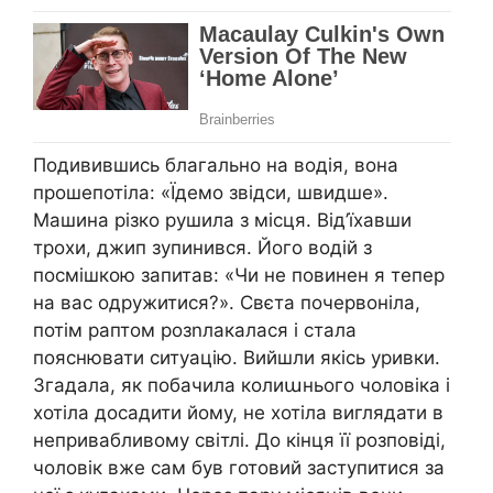
Подивившись благально на водія, вона
прошепотіла: «Їдемо звідси, швидше».
Машина різко рушила з місця. Від’їхавши
трохи, джип зупинився. Його водій з
посмішкою запитав: «Чи не повинен я тепер
на вас одружитися?». Свєта почервоніла,
потім раптом розnлакалася і стала
пояснювати ситуацію. Вийшли якісь уривки.
Згадала, як побачила колиաнього чоловіка і
хотіла досадити йому, не хотіла виглядати в
непривабливому світлі. До кінця її розповіді,
чоловік вже сам був готовий заступитися за