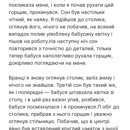
покликала мене, і коли я почав рухати цей
горщик, прокинувся. Сон був настільки
чіткий, як наяву. Я підійшов до столика,
оглянув його, нічого не побачив, на всякий
випадок полив улюблену бабусину квітку і
пішов на роботу.На наступну ніч сон
повторився з точністю до деталей, тільки
тепер бабуся наполегливо рухала горщик,
докірливо поглядаючи на мене.
Вранці я знову оглянув столик, заліз знизу і
нічого не знайшов. Третій сон був такий же,
як і попередні — бабуся штовхала квітка зі
столу, і в цей раз вазон упав, розбився,
бабуся посміхнулася і я прокинувся.П обіг до
столика, прибрав з нього горщик і уважно
оглянув стільницю. Побачив, що в центрі
явно був вставлений круглий шматок з іншої