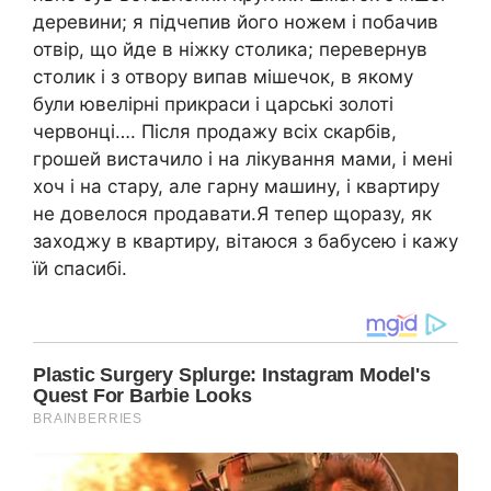
деревини; я підчепив його ножем і побачив
отвір, що йде в ніжку столика; перевернув
столик і з отвору випав мішечок, в якому
були ювелірні прикраси і царські золоті
червонці…. Після продажу всіх скарбів,
грошей вистачило і на лікування мами, і мені
хоч і на стару, але гарну машину, і квартиру
не довелося продавати.Я тепер щоразу, як
заходжу в квартиру, вітаюся з бабусею і кажу
їй спасибі.