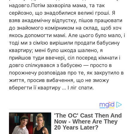
надовго.Потім захворіла мама, та так
серйозно, що знадобилися великі гроші. Я
взяв академічну відпустку, пішов працювати
до знайомого комірником на склад, щоб хоч
якось допомогти мамі. Але цього було мало, і
тоді ми з сім’єю вирішили продати бабусину
квартиру; мені було шкода шалено, я
прийшов туди ввечері, сіл посеред кімнати і
довго спілкувався з бабусею — просто в
порожнечу розповідав про те, як закрутило в
життя, просив вибачення, що не зможу
вберегти її квартиру … І ліг спати.