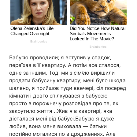
Бабусю проводили; я вступив у спадок,
переїхав в її квартиру. А потім все сталося,
одне за іншим. Тоді ми з сім’єю вирішили
продати бабусину квартиру; мені було шкода
шалено, я прийшов туди ввечері, сіл посеред
кімнати і довго спілкувався з бабусею —
просто в порожнечу розповідав про те, як
закрутило життя ..Жив я в квартирі, яка
дісталася мені від бабусі.Бабусю я дуже
любив, вона мене виховала — батьки
постійно моталися по відрядженнях. Але