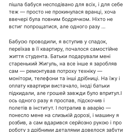
пішла бабуся несподівано для всіх, і для себе
теж — просто не прокинулася вранці, хоча
ввечері була повним бодрячком. Ніхто не
встиг попрощатися, але одного разу …
Бабусю проводили, я вступив у спадок,
переїхав в її квартиру, почалося самостійне
життя студента. Батьки подарували мені
старенький Жигуль, на все інше я заробляв
сам — ремонтував потроху техніку —
монітори, телефони та інші дрібниці. На їжу і
оплату квартири вистачало, іноді батьки
підкидали, але грошей завжди було впритул.І
ось одного разу я проспав, підскочив і
полетів в інститут. І потрапив в аварію —
понесло мене на слизькій дорозі, і машину я
розбив, а сам вдарився серйозно рукою і про
роботу з дрібними деталями довелося забути