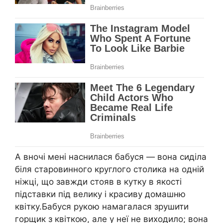
А вночі мені наснилася бабуся — вона сиділа
біля старовинного круглого столика на одній
ніжці, що завжди стояв в кутку в якості
підставки під велику і красиву домашню
квітку.Бабуся рукою намагалася зрушити
горщик з квіткою, але у неї не виходило; вона