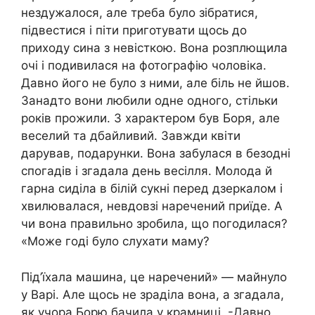
нездужалося, але треба було зібратися,
підвестися і піти приготувати щось до
приходу сина з невісткою. Вона розплющила
очі і подивилася на фотографію чоловіка.
Давно його не було з ними, але біль не йшов.
Занадто вони любили одне одного, стільки
років прожили. З характером був Боря, але
веселий та дбайливий. Завжди квіти
дарував, подарунки. Вона забулася в безодні
спогадів і згадала день весілля. Молода й
гарна сиділа в білій сукні перед дзеркалом і
хвилювалася, невдовзі наречений приїде. А
чи вона правильно зробила, що погодилася?
«Може годі було слухати маму?
Під’їхала машина, це наречений» — майнуло
у Варі. Але щось не зраділа вона, а згадала,
як учора Борю бачила у крамниці. -Давно