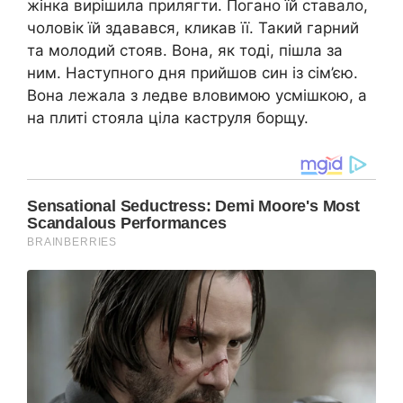
жінка вирішила прилягти. Погано їй ставало,
чоловік їй здавався, кликав її. Такий гарний
та молодий стояв. Вона, як тоді, пішла за
ним. Наступного дня прийшов син із сім’єю.
Вона лежала з ледве вловимою усмішкою, а
на плиті стояла ціла каструля борщу.