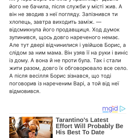
його не бачила, після служби у місті жив. А
він не зводив з неї погляду. Запізнився ти
хлопець, завтра виходить заміж. —
відсмикнула його продавщиця. Ход думок
зупинився, щось довго нареченого немає.
Але тут двері відчинилися і увійшов Борис, а
слідом за ним мама. Він узяв її на руки і виніс
із дому. А вона й не проти була. Так і стали
жити разом, довго їх обговорювало все село.
А після весілля Борис зізнався, що тоді
поговорив із нареченим Варі, а той від неї
відмовився.