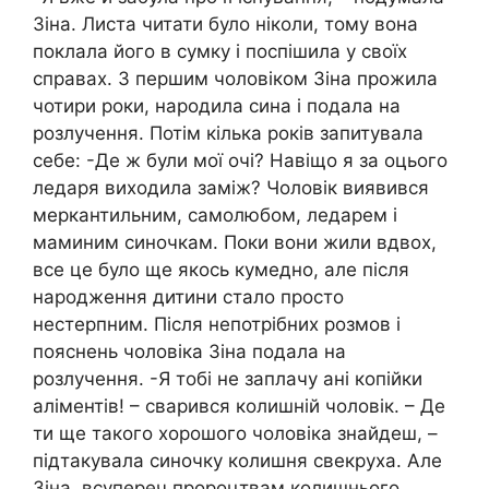
Зіна. Листа читати було ніколи, тому вона
поклала його в сумку і поспішила у своїх
справах. З першим чоловіком Зіна прожила
чотири роки, народила сина і подала на
розлучення. Потім кілька років запитувала
себе: -Де ж були мої очі? Навіщо я за оцього
ледаря виходила заміж? Чоловік виявився
меркантильним, самолюбом, ледарем і
маминим синочкам. Поки вони жили вдвох,
все це було ще якось кумедно, але після
народження дитини стало просто
нестерпним. Після непотрібних розмов і
пояснень чоловіка Зіна подала на
розлучення. -Я тобі не заплачу ані копійки
аліментів! – сварився колишній чоловік. – Де
ти ще такого хорошого чоловіка знайдеш, –
підтакувала синочку колишня свекруха. Але
Зіна, всупереч пророцтвам колишнього