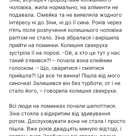
чоловіка, жила нормально, на аліменти не
подавала. Сімейка та не виявляла жодного
інтересу ні до Зіни, ні до її сина. Років через
п’ять після розлучення колишнього чоловіка
раптом не стало. Зіна зібралася і вирішила
прийти на поминки. Колишня свекруха
зустріла її на порозі. -Ой, а хто це тут у нас
такий зʼявився?! – почала вона єлейним
голоском. – Що, сваритися і сміятися
прийшла?! Це все ти винна! Пішла від мого
синочка! Залишився він без турботи, от і не
стало його, – говорила колишня свекруха.
Всі люди на поминках почали шепотітися.
Зіна стояла з відкритим від здивування
ротом. Дослуховувати вона не стала і просто
пішла. Вже років двадцять минуло відтоді, і