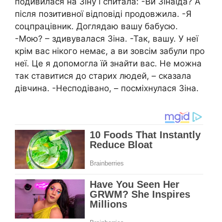
подивилася на Зіну і спитала: -Ви Зінаїда? А
після позитивної відповіді продовжила. -Я
соцпрацівник. Доглядаю вашу бабусю.
-Мою? – здивувалася Зіна. -Так, вашу. У неї
крім вас нікого немає, а ви зовсім забули про
неї. Це я допомогла їй знайти вас. Не можна
так ставитися до старих людей, – сказала
дівчина. -Несподівано, – посміхнулася Зіна.