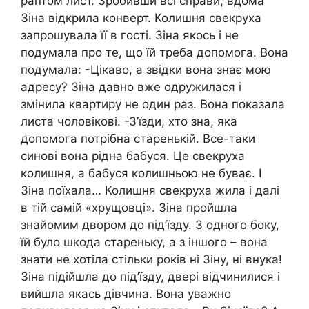
раптом лист. Зробивши всі справи, вдома
Зіна відкрила конверт. Колишня свекруха
запрошувала її в гості. Зіна якось і не
подумала про те, що їй треба допомога. Вона
подумала: -Цікаво, а звідки вона знає мою
адресу? Зіна давно вже одружилася і
змінила квартиру не один раз. Вона показала
листа чоловікові. -З’їзди, хто зна, яка
допомога потрібна старенькій. Все-таки
синові вона рідна бабуся. Це свекруха
колишня, а бабуся колишньою не буває. І
Зіна поїхала… Колишня свекруха жила і далі
в тій самій «хрущовці». Зіна пройшла
знайомим двором до під’їзду. З одного боку,
їй було шкода стареньку, а з іншого – вона
знати не хотіла стільки років ні Зіну, ні внука!
Зіна підійшла до під’їзду, двері відчинилися і
вийшла якась дівчина. Вона уважно