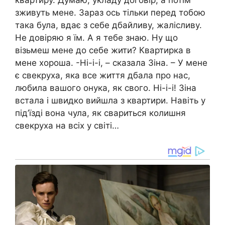
зживуть мене. Зараз ось тільки перед тобою
така була, вдає з себе дбайливу, жалісливу.
Не довіряю я їм. А я тебе знаю. Ну що
візьмеш мене до себе жити? Квартирка в
мене хороша. -Ні-і-і, – сказала Зіна. – У мене
є свекруха, яка все життя дбала про нас,
любила вашого онука, як свого. Ні-і-і! Зіна
встала і швидко вийшла з квартири. Навіть у
під’їзді вона чула, як свариться колишня
свекруха на всіх у світі…