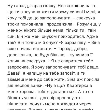
Ну гаразд, зараз скажу. Незважаючи на те,
що ти зіпсувала життя моєму синові і мені, я
хочу тобі дещо запропонувати, – свекруха
трохи помовчала і продовжила. -Розумієш, у
мене ж нікого більше нема, тільки ти і твій
син. Він же мені онуком приходиться. Адже
так? Він точно мій онук? -Я зараз піду, – Зіна
вже почала вставати. – Гаразд, добре,
дорогенька, не буду більше, – зупинила її
колишня свекруха. – Я не сваритися тебе
запросила. Я хочу запропонувати тобі дещо.
Давай, я напишу на тебе заповіт, а ти
візьмеш мене до себе жити. Зіна аж присіла
від несподіванки. -Ну а що? Квартирка в
мене хороша, тобі ж дістанеться. А то он
бігають усілякі, договір пропонують
підписати, хочуть мене доглядати через
квартиру. Думаю, укладу договір, а потім