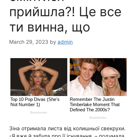
прийшла?! Це все
ти винна, що
March 29, 2023
by
admin
Зіна отримала листа від колишньої свекрухи.
-Я вже й забула про її існування, – подумала