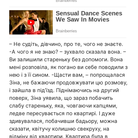
– Не судіть, дівчино, про те, чого не знаєте.
-А чого я не знаю? – зухвало сказала вона. –
Ви залишили стареньку без допомоги. Вона
мені розповіла, як погано ви себе поводили з
нею і з її сином. -Щасти вам, – попрощалася
Зіна, не бажаючи продовжувати цю розмову,
і зайшла в під’їзд. Піднімаючись на другий
поверх, Зіна уявила, що зараз побачить
слабу стареньку, яка, човгаючи капцями,
ледве пересувається по квартирі. І дуже
здивувалася, побачивши бадьору, можна
сказати, квітучу колишню свекруху, на
відміну від квартири. Квартира була в