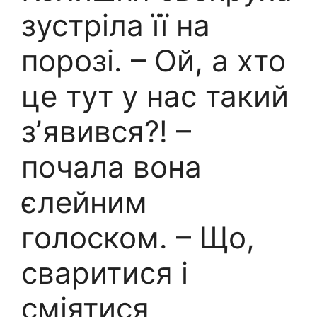
зустріла її на
порозі. – Ой, а хто
це тут у нас такий
зʼявився?! –
почала вона
єлейним
голоском. – Що,
сваритися і
сміятися