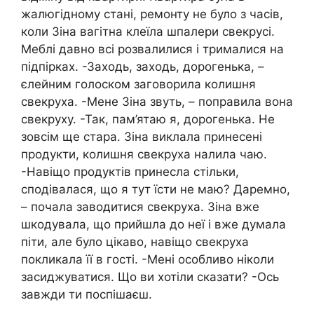
жалюгідному стані, ремонту не було з часів,
коли Зіна вагітна клеїла шпалери свекрусі.
Меблі давно всі розвалилися і трималися на
підпірках. -Заходь, заходь, дорогенька, –
єлейним голоском заговорила колишня
свекруха. -Мене Зіна звуть, – поправила вона
свекруху. -Так, пам’ятаю я, дорогенька. Не
зовсім ще стара. Зіна виклала принесені
продукти, колишня свекруха налила чаю.
-Навіщо продуктів принесла стільки,
сподівалася, що я тут їсти не маю? Даремно,
– почала заводитися свекруха. Зіна вже
шкодувала, що прийшла до неї і вже думала
піти, але було цікаво, навіщо свекруха
покликала її в гості. -Мені особливо ніколи
засиджуватися. Що ви хотіли сказати? -Ось
завжди ти поспішаєш.